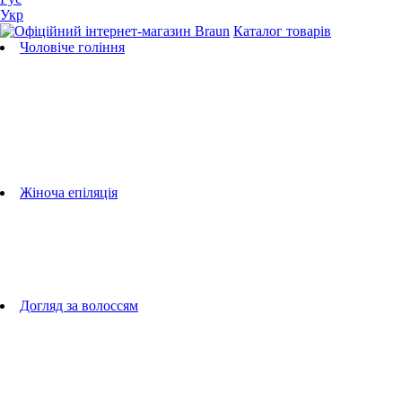
Укр
Каталог товарів
Чоловіче гоління
Бритви
Універсальні тримери
Тримери для бороди
Тримери для тіла
Тримери для носа і вух
Машинки для стрижки
Аксесуари для бритв
Підбір бритвених касет
Жіноча епіляція
Епілятори
Фотоепілятори
Прилади по догляду за обличчям
Жіночі грумери
Жіночі бритви
Аксесуари для епіляторів
Догляд за волоссям
Фен-щітки
випрямлячі для волосся
плойки
Фени
Машинки для стрижки