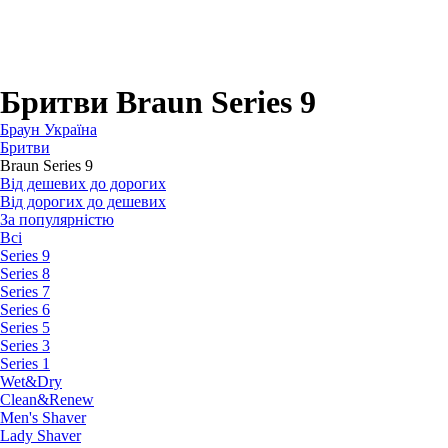
Для зубних щіток
Для бритв
Для епіляторів
Для кухонної техніки
Для прасок та прасувальних систем
Бритви Braun Series 9
Браун Україна
Бритви
Braun Series 9
Від дешевих до дорогих
Від дорогих до дешевих
За популярністю
Всі
Series 9
Series 8
Series 7
Series 6
Series 5
Series 3
Series 1
Wet&Dry
Clean&Renew
Men's Shaver
Lady Shaver