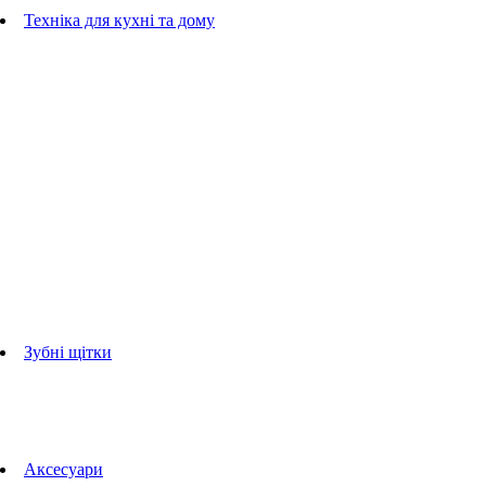
Гребінці
Техніка для кухні та дому
Блендери
ручні блендери
стаціонарні блендери
Кухонні комбайни
Мультипечі
Електрогрилі
Чайники
Соковижималки
Прасувальні системи
праски
Відпарювачі
Міксери
Тостери
Кавоварки
Кавомолки
аксесуари для кухонної техніки
Зубні щітки
Дорослі зубні щітки
Дитячі зубні щітки
Іригатори
Аксесуари для зубних щіток
Технології Oral-B
Aксесуари