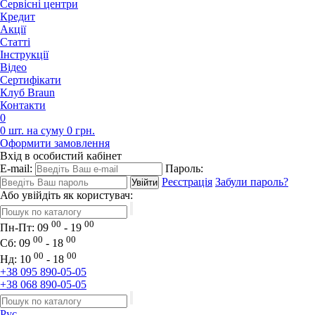
Сервісні центри
Кредит
Акції
Статті
Iнструкції
Відео
Сертифікати
Клуб Braun
Контакти
0
0 шт. на суму 0 грн.
Оформити замовлення
Вхід в особистий кабінет
E-mail:
Пароль:
Реєстрація
Забули пароль?
Або увійдіть як користувач:
00
00
Пн-Пт:
09
- 19
00
00
Сб:
09
- 18
00
00
Нд:
10
- 18
+38 095 890-05-05
+38 068 890-05-05
Рус