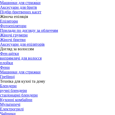
Машинки для стрижки
Аксесуари для бритв
Підбір бритвених касет
Жіноча епіляція
Епілятори
Фотоепілятори
Прилади по догляду за обличчям
Жіночі грумери
Жіночі бритви
Аксесуари для епіляторів
Догляд за волоссям
Фен-щітки
випрямлячі для волосся
плойки
Фени
Машинки для стрижки
Гребінці
Техніка для кухні та дому
Блендери
ручні блендери
стаціонарні блендери
Кухонні комбайни
Мультипечі
Електрогрилі
Чайники