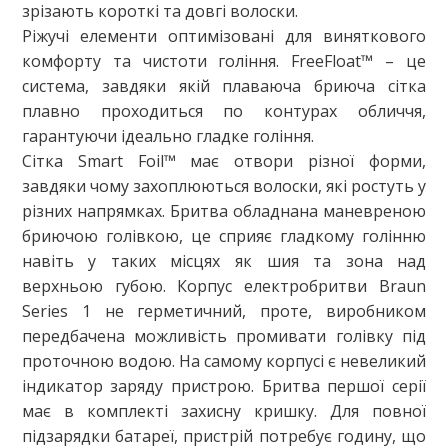
зрізають короткі та довгі волоски.
Ріжучі елементи оптимізовані для виняткового
комфорту та чистоти гоління. FreeFloat™ – це
система, завдяки якій плаваюча бриюча сітка
плавно проходиться по контурах обличчя,
гарантуючи ідеально гладке гоління.
Сітка Smart Foil™ має отвори різної форми,
завдяки чому захоплюються волоски, які ростуть у
різних напрямках. Бритва обладнана маневреною
бриючою голівкою, це сприяє гладкому голінню
навіть у таких місцях як шия та зона над
верхньою губою. Корпус електробритви Braun
Series 1 не герметичний, проте, виробником
передбачена можливість промивати голівку під
проточною водою. На самому корпусі є невеликий
індикатор заряду пристрою. Бритва першої серії
має в комплекті захисну кришку. Для повної
підзарядки батареї, пристрій потребує годину, що