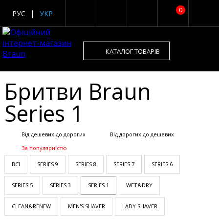
0
РУС
УКР
КАТАЛОГ ТОВАРІВ
Бритви Braun
Series 1
Від дешевих до дорогих
Від дорогих до дешевих
За популярністю
ВСІ
SERIES 9
SERIES 8
SERIES 7
SERIES 6
SERIES 5
SERIES 3
SERIES 1
WET&DRY
CLEAN&RENEW
MEN'S SHAVER
LADY SHAVER