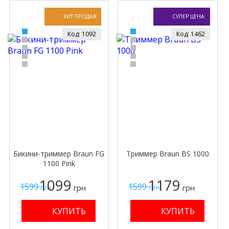
2
1
ХИТ ПРОДАЖ
СУПЕР ЦЕНА
Код: 1092
Код: 1462
Бикини-триммер Braun FG
Триммер Braun BS 1000
1100 Pink
1099
1179
1599
1599
грн
грн
грн.
грн.