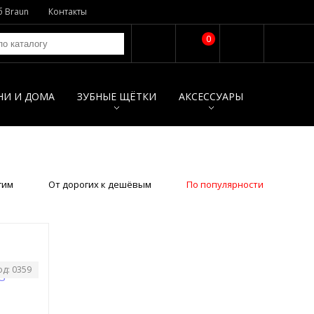
б Braun
Контакты
0
НИ И ДОМА
ЗУБНЫЕ ЩЁТКИ
АКСЕССУАРЫ
гим
От дорогих к дешёвым
По популярности
од: 0359