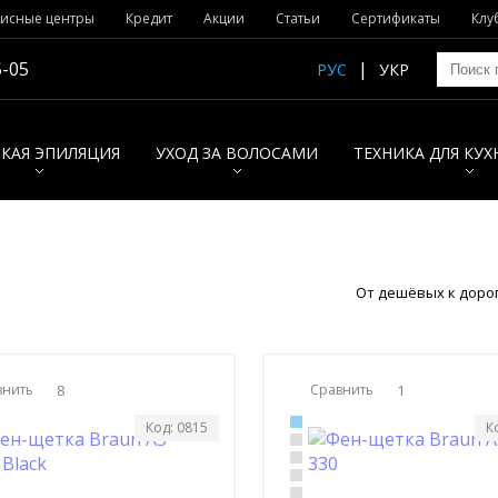
исные центры
Кредит
Акции
Статьи
Сертификаты
Клу
5-05
РУС
УКР
КАЯ ЭПИЛЯЦИЯ
УХОД ЗА ВОЛОСАМИ
ТЕХНИКА ДЛЯ КУХ
От дешёвых к доро
внить
8
Сравнить
1
Код: 0815
К