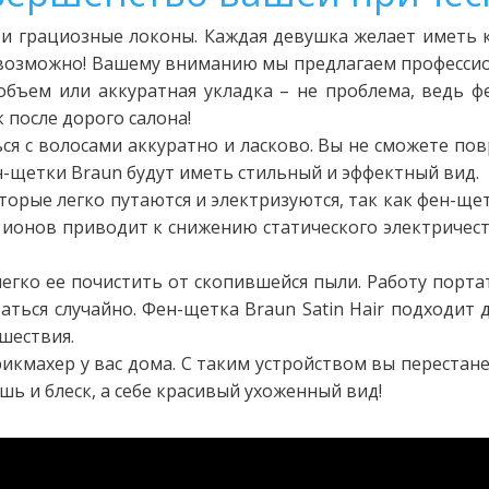
 грациозные локоны. Каждая девушка желает иметь 
е возможно! Вашему вниманию мы предлагаем профессио
бъем или аккуратная укладка – не проблема, ведь 
 после дорого салона!
 с волосами аккуратно и ласково. Вы не сможете пов
-щетки Braun будут иметь стильный и эффектный вид.
торые легко путаются и электризуются, так как фен-щет
х ионов приводит к снижению статического электричес
легко ее почистить от скопившейся пыли. Работу порта
ться случайно. Фен-щетка Braun Satin Hair подходит д
ешествия.
кмахер у вас дома. С таким устройством вы перестанет
ь и блеск, а себе красивый ухоженный вид!