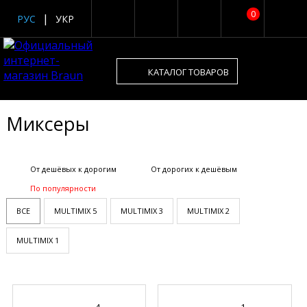
0
РУС
УКР
КАТАЛОГ ТОВАРОВ
Миксеры
От дешёвых к дорогим
От дорогих к дешёвым
По популярности
ВСЕ
MULTIMIX 5
MULTIMIX 3
MULTIMIX 2
MULTIMIX 1