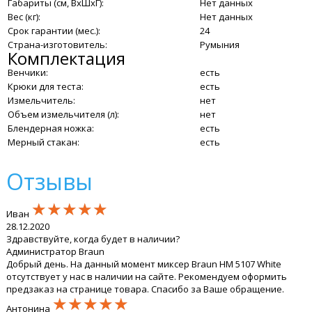
Габариты (см, ВхШхГ):
Нет данных
Вес (кг):
Нет данных
Срок гарантии (мес.):
24
Страна-изготовитель:
Румыния
Комплектация
Венчики:
есть
Крюки для теста:
есть
Измельчитель:
нет
Объем измельчителя (л):
нет
Блендерная ножка:
есть
Мерный стакан:
есть
Отзывы
★★★★★
★★★★★
★★★★★
Иван
28.12.2020
Здравствуйте, когда будет в наличии?
Администратор Braun
Добрый день. На данный момент миксер Braun HM 5107 White
отсутствует у нас в наличии на сайте. Рекомендуем оформить
предзаказ на странице товара. Спасибо за Ваше обращение.
★★★★★
★★★★★
★★★★★
Антонина