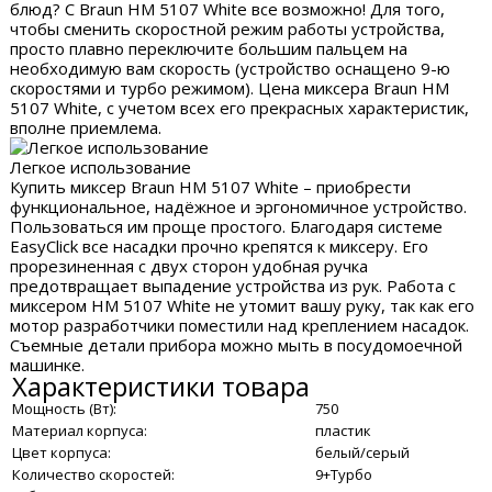
блюд? С Braun HM 5107 White все возможно! Для того,
чтобы сменить скоростной режим работы устройства,
просто плавно переключите большим пальцем на
необходимую вам скорость (устройство оснащено 9-ю
скоростями и турбо режимом). Цена миксера Braun HM
5107 White, с учетом всех его прекрасных характеристик,
вполне приемлема.
Легкое использование
Купить миксер Braun HM 5107 White – приобрести
функциональное, надёжное и эргономичное устройство.
Пользоваться им проще простого. Благодаря системе
EasyClick все насадки прочно крепятся к миксеру. Его
прорезиненная с двух сторон удобная ручка
предотвращает выпадение устройства из рук. Работа с
миксером HM 5107 White не утомит вашу руку, так как его
мотор разработчики поместили над креплением насадок.
Съемные детали прибора можно мыть в посудомоечной
машинке.
Характеристики товара
Мощность (Вт):
750
Материал корпуса:
пластик
Цвет корпуса:
белый/серый
Количество скоростей:
9+Турбо