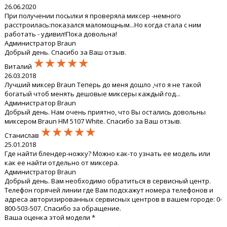
26.06.2020
При получении посылки я проверяла миксер -немного
расстроилась:показался маломощным...Но когда стала с ним
работать - удивил!Пока довольна!
Администратор Braun
Добрый день. Спасибо за Ваш отзыв.
★★★★★
★★★★★
★★★★★
Виталий
26.03.2018
Лучший миксер Braun Теперь до меня дошло ,что я не такой
богатый чтоб менять дешовые миксеры каждый год...
Администратор Braun
Добрый день. Нам очень приятно, что Вы остались довольны
миксером Braun HM 5107 White. Спасибо за Ваш отзыв.
★★★★★
★★★★★
★★★★★
Станислав
25.01.2018
Где найти блендер-ножку? Можно как-то узнать ее модель или
как ее найти отдельно от миксера.
Администратор Braun
Добрый день. Вам необходимо обратиться в сервисный центр.
Телефон горячей линии где Вам подскажут номера телефонов и
адреса авторизированных сервисных центров в вашем городе: 0-
800-503-507. Спасибо за обращение.
Ваша оценка этой модели *