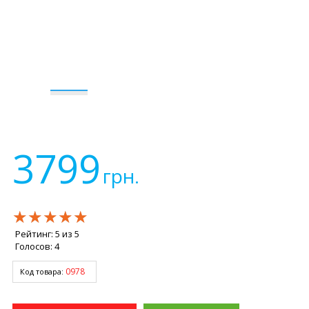
3799
грн.
★★★★★
★★★★★
★★★★★
Рейтинг:
5
из
5
Голосов:
4
0978
Код товара: