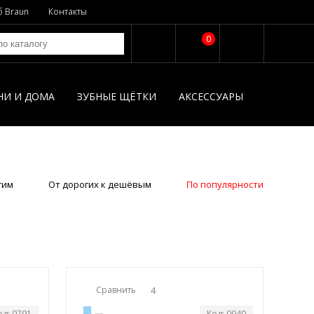
б Braun
Контакты
0
НИ И ДОМА
ЗУБНЫЕ ЩЁТКИ
АКСЕССУАРЫ
гим
От дорогих к дешёвым
По популярности
Сравнить
4
од: 0791
Код: 0940