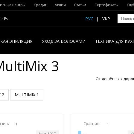
исные центры
Кредит
Акции
Статьи
Сертификаты
Клу
5-05
РУС
УКР
КАЯ ЭПИЛЯЦИЯ
УХОД ЗА ВОЛОСАМИ
ТЕХНИКА ДЛЯ КУХ
ultiMix 3
От дешёвых к доро
 2
MULTIMIX 1
внить
1
Сравнить
1
Код: 1017
К