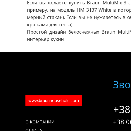
Если вы желаете купить Braun MultiMix 3
примеру, на модель HM 3137 White в котор
мерный стакан). Если вы не нуждаетесь в
крюками для теста).
Простой дизайн белоснежных Braun Multi
интерьер кухни.
Зво
www.braunhousehold.com
+38
+38 0
О КОМПАНИИ
ОПЛАТА