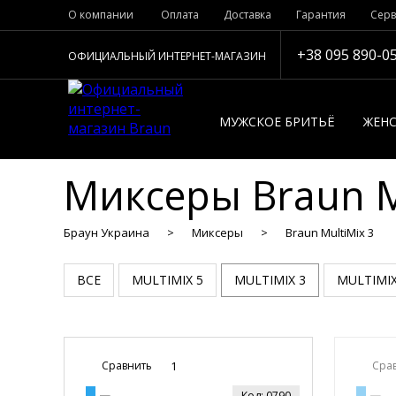
О компании
Оплата
Доставка
Гарантия
Серв
+38 095 890-0
ОФИЦИАЛЬНЫЙ ИНТЕРНЕТ-МАГАЗИН
МУЖСКОЕ БРИТЬЁ
ЖЕНС
Миксеры Braun M
Браун Украина
Миксеры
Braun MultiMix 3
ВСЕ
MULTIMIX 5
MULTIMIX 3
MULTIMIX
Сравнить
1
Сра
Код: 0790