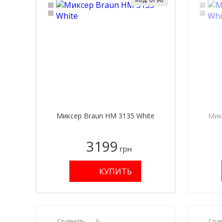
Миксер Braun HM 3135 White
Мик
3199
грн
Сравнить
0
Сра