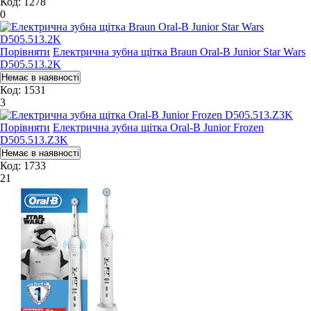
Код: 1278
0
Порівняти
Електрична зубна щітка Braun Oral-B Junior Star Wars
D505.513.2K
Код: 1531
3
Порівняти
Електрична зубна щітка Oral-B Junior Frozen
D505.513.Z3K
Код: 1733
21