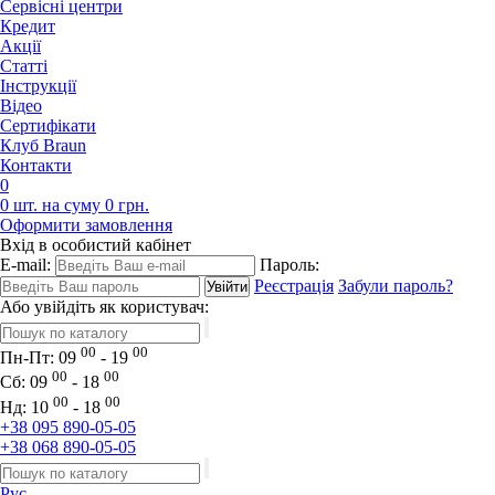
Сервісні центри
Кредит
Акції
Статті
Iнструкції
Відео
Сертифікати
Клуб Braun
Контакти
0
0 шт. на суму 0 грн.
Оформити замовлення
Вхід в особистий кабінет
E-mail:
Пароль:
Реєстрація
Забули пароль?
Або увійдіть як користувач:
00
00
Пн-Пт:
09
- 19
00
00
Сб:
09
- 18
00
00
Нд:
10
- 18
+38 095 890-05-05
+38 068 890-05-05
Рус