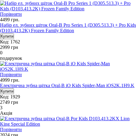
Порівняти
4499
грн.
Набір ел. зубних щіток Oral-B Pro Series 1 (D305.513.3) + Pro Kids
(D103.413.2K) Frozen Family Edition
Код: 1762
2999
грн
0
подарунок
Порівняти
4999
грн.
Електрична зубна щітка Oral-B iO Kids Spider-Man iOS2K.1H9.K
Код: 1929
2749
грн
3
Акція
Порівняти
2024
грн.