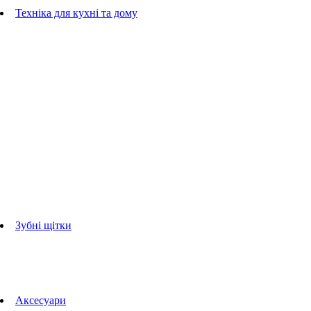
Гребінці
Техніка для кухні та дому
Блендери
ручні блендери
стаціонарні блендери
Кухонні комбайни
Мультипечі
Електрогрилі
Чайники
Соковижималки
Прасувальні системи
праски
Відпарювачі
Міксери
Тостери
Кавоварки
Кавомолки
аксесуари для кухонної техніки
Зубні щітки
Дорослі зубні щітки
Дитячі зубні щітки
Іригатори
Аксесуари для зубних щіток
Технології Oral-B
Aксесуари