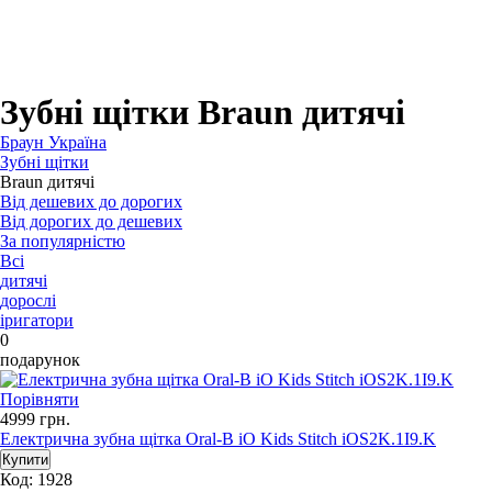
Для зубних щіток
Для бритв
Для епіляторів
Для кухонної техніки
Для прасок та прасувальних систем
Зубні щітки Braun дитячі
Браун Україна
Зубні щітки
Braun дитячі
Від дешевих до дорогих
Від дорогих до дешевих
За популярністю
Всі
дитячі
дорослі
іригатори
0
подарунок
Порівняти
4999
грн.
Електрична зубна щітка Oral-B iO Kids Stitch iOS2K.1I9.K
Код: 1928