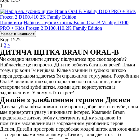
Код: 1527
1
Порівняти
Набір ел. зубних щіток Braun Oral-B Vitality D100
PRO + Kids Frozen 2 D100.410.2K Family Edition
Код: 1525
1
2
>
ДИТЯЧА ЩІТКА BRAUN ORAL-B
Чи складно навчити дитину піклуватися про своє здоров'я?
Найчастіше це непросто. Діти не роблять багатьох речей тільки
тому, що вони їм нецікаві. Кілька хвилин із зубною щіткою
перед дзеркалом здаються їм справжніми тортурами. Розробники
Oral-B знайшли підхід до підростаючого покоління, вони
створили такі зубні щітки, якими діти користуються із
задоволенням. У чому ж їх секрет?
Дизайн з улюбленими героями Диснея
Дитяча зубна щітка повинна не просто добре чистити зуби, вона
має привертати увагу і викликати інтерес. Компанія Braun
представляє дитячу зубну електричну щітку яскравою і з
помітним забарвленням із зображенням улюблених героїв
Діснея. Дизайн пристроїв передбачає моделі щіток для хлопчиків
– з персонажами мультфільму «Тачки», і для дівчаток – із