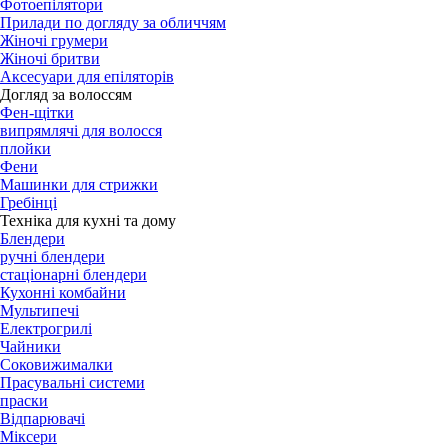
Фотоепілятори
Прилади по догляду за обличчям
Жіночі грумери
Жіночі бритви
Аксесуари для епіляторів
Догляд за волоссям
Фен-щітки
випрямлячі для волосся
плойки
Фени
Машинки для стрижки
Гребінці
Техніка для кухні та дому
Блендери
ручні блендери
стаціонарні блендери
Кухонні комбайни
Мультипечі
Електрогрилі
Чайники
Соковижималки
Прасувальні системи
праски
Відпарювачі
Міксери