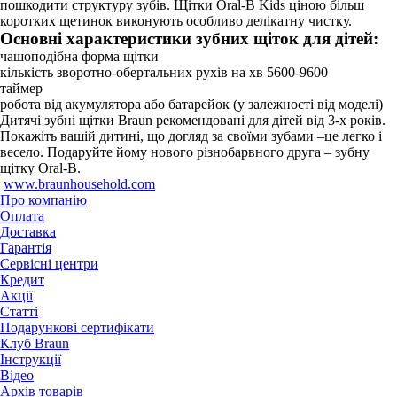
пошкодити структуру зубів. Щітки Oral-B Kids ціною більш
коротких щетинок виконують особливо делікатну чистку.
Основні характеристики зубних щіток для дітей:
чашоподібна форма щітки
кількість зворотно-обертальних рухів на хв 5600-9600
таймер
робота від акумулятора або батарейок (у залежності від моделі)
Дитячі зубні щітки Braun рекомендовані для дітей від 3-х років.
Покажіть вашій дитині, що догляд за своїми зубами –це легко і
весело. Подаруйте йому нового різнобарвного друга – зубну
щітку Oral-B.
www.braunhousehold.com
Про компанію
Оплата
Доставка
Гарантія
Сервісні центри
Кредит
Акції
Статті
Подарункові сертифікати
Клуб Braun
Iнструкції
Відео
Архів товарів