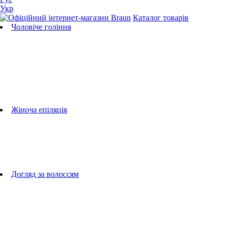
Укр
Каталог товарів
Чоловіче гоління
Бритви
Універсальні тримери
Тримери для бороди
Тримери для тіла
Тримери для носа і вух
Машинки для стрижки
Аксесуари для бритв
Підбір бритвених касет
Жіноча епіляція
Епілятори
Фотоепілятори
Прилади по догляду за обличчям
Жіночі грумери
Жіночі бритви
Аксесуари для епіляторів
Догляд за волоссям
Фен-щітки
випрямлячі для волосся
плойки
Фени
Машинки для стрижки