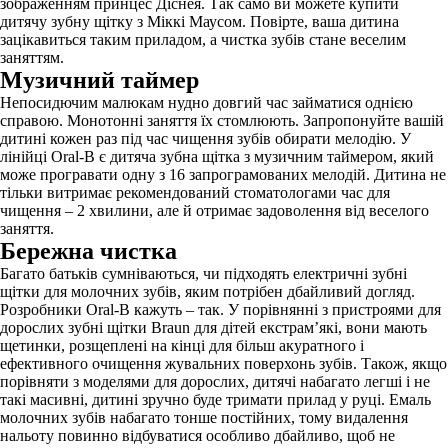
зображенням принцес Діснея. Так само ви можете купити
дитячу зубну щітку з Міккі Маусом. Повірте, ваша дитина
зацікавиться таким приладом, а чистка зубів стане веселим
заняттям.
Музичний таймер
Непосидючим малюкам нудно довгий час займатися однією
справою. Монотонні заняття їх стомлюють. Запропонуйте вашій
дитині кожен раз під час чищення зубів обирати мелодію. У
лінійці Oral-B є дитяча зубна щітка з музичним таймером, який
може програвати одну з 16 запрограмованих мелодій. Дитина не
тільки витримає рекомендований стоматологами час для
чищення – 2 хвилини, але й отримає задоволення від веселого
заняття.
Бережна чистка
Багато батьків сумніваються, чи підходять електричні зубні
щітки для молочних зубів, яким потрібен дбайливий догляд.
Розробники Oral-B кажуть – так. У порівнянні з пристроями для
дорослих зубні щітки Braun для дітей екстрам’які, вони мають
щетинки, розщеплені на кінці для більш акуратного і
ефективного очищення жувальних поверхонь зубів. Також, якщо
порівняти з моделями для дорослих, дитячі набагато легші і не
такі масивні, дитині зручно буде тримати прилад у руці. Емаль
молочних зубів набагато тонше постійних, тому видалення
нальоту повинно відбуватися особливо дбайливо, щоб не