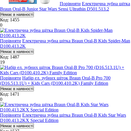
Порівняти
Електрична зубна щітка
Braun Oral-B Junior Star Wars Sensi Ultrathin D501.513.2
Код: 1455
0
Порівняти
Електрична зубна щітка Braun Oral-B Kids Spider-Man
D100.413.2K
Код: 1487
19
Порівняти
Набір ел. зубних щіток Braun Oral-B Pro 700
(D16.513.1U) + Kids Cars (D100.410.2K) Family Edition
Код: 1471
0
Порівняти
Електрична зубна щітка Braun Oral-B Kids Star Wars
D100.413.2KX Special Edition