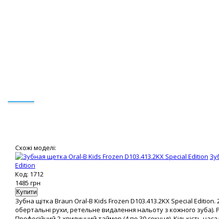
Схожі моделі:
Зу
Edition
Код: 1712
1485
грн
Зубна щітка Braun Oral-B Kids Frozen D103.413.2KX Special Edition
обертальні рухи, ретельне видалення нальоту з кожного зуба). 
Професійний 2-хвилинний таймер (4 по 30 секунд). Кількість насадо