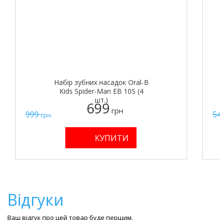
Набір зубних насадок Oral-B
Kids Spider-Man EB 10S (4
шт.)
699
грн
999
5
грн.
Відгуки
Ваш відгук про цей товар буде першим.