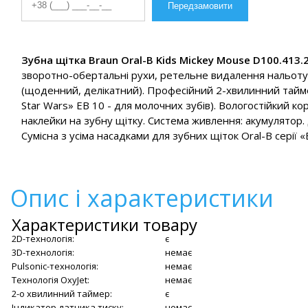
Зубна щітка Braun Oral-B Kids Mickey Mouse D100.413.2
зворотно-обертальні рухи, ретельне видалення нальоту
(щоденний, делікатний). Професійний 2-хвилинний таймер 
Star Wars» EB 10 - для молочних зубів). Вологостійкий ко
наклейки на зубну щітку. Система живлення: акумулятор. Д
Сумісна з усіма насадками для зубних щіток Oral-B серії 
Опис і характеристики
Характеристики товару
2D-технологія:
є
3D-технологія:
немає
Pulsonic-технологія:
немає
Технологія OxyJet:
немає
2-о хвилинний таймер:
є
Індикатор датчика тиску:
немає