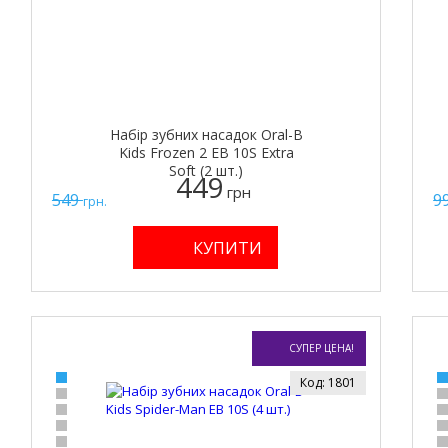
Набір зубних насадок Oral-B
Kids Frozen 2 EB 10S Extra
Soft (2 шт.)
449
грн
549
9
грн.
СУПЕР ЦЕНА!
Код: 1801