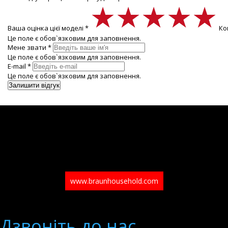
★★★★★
★★★★★
★★★★★
Ваша оцінка цієї моделі *
Ко
Це поле є обов`язковим для заповнення.
Мене звати *
Це поле є обов`язковим для заповнення.
E-mail *
Це поле є обов`язковим для заповнення.
www.braunhousehold.com
Дзвонiть до нас