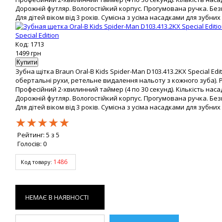
Дорожній футляр. Вологостійкий корпус. Прогумована ручка. Бе
Для дітей віком від 3 років. Сумісна з усіма насадками для зубних 
Special Edition
Код: 1713
1499
грн
Зубна щітка Braun Oral-B Kids Spider-Man D103.413.2KX Special Ed
обертальні рухи, ретельне видалення нальоту з кожного зуба). 
Професійний 2-хвилинний таймер (4 по 30 секунд). Кількість насадо
Дорожній футляр. Вологостійкий корпус. Прогумована ручка. Бе
Для дітей віком від 3 років. Сумісна з усіма насадками для зубних 
★★★★★
★★★★★
★★★★★
Рейтинг:
5
з
5
Голосів:
0
1486
Код товару:
НЕМАЄ В НАЯВНОСТІ