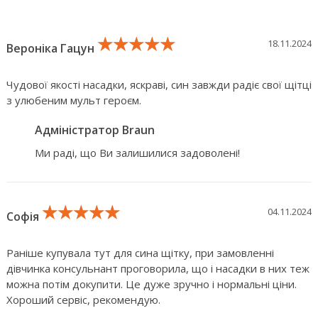
★★★★★
★★★★★
★★★★★
18.11.2024
Вероніка Гацун
Чудової якості насадки, яскраві, син завжди радіє свої щітці
з улюбеним мульт героєм.
Адміністратор Braun
Ми раді, що Ви залишилися задоволені!
★★★★★
★★★★★
★★★★★
04.11.2024
Софія
Раніше купувала тут для сина щітку, при замовленні
дівчинка консульнант проговорила, що і насадки в них теж
можна потім докупити. Це дуже зручно і нормальні ціни.
Хороший сервіс, рекомендую.