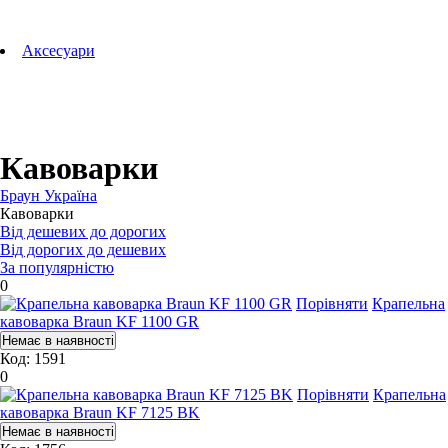
Аксесуари для зубних щіток
Технології Oral-B
Aксесуари
Для зубних щіток
Для бритв
Для епіляторів
Для кухонної техніки
Для прасок та прасувальних систем
Кавоварки
Браун Україна
Кавоварки
Від дешевих до дорогих
Від дорогих до дешевих
За популярністю
0
Порівняти
Крапельна
кавоварка Braun KF 1100 GR
Код: 1591
0
Порівняти
Крапельна
кавоварка Braun KF 7125 BK