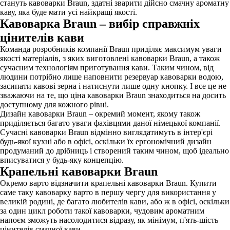
стануть кавоварки Braun, здатні зварити дійсно смачну ароматну
каву, яка буде мати усі найкращі якості.
Кавоварка Braun – вибір справжніх
цінителів кави
Команда розробників компанії Braun приділяє максимум уваги
якості матеріалів, з яких виготовлені кавоварки Braun, а також
сучасним технологіям приготування кави. Таким чином, від
людини потрібно лише наповнити резервуар кавоварки водою,
засипати кавові зерна і натиснути лише одну кнопку. І все це не
зважаючи на те, що ціна кавоварки Braun знаходиться на досить
доступному для кожного рівні.
Дизайн кавоварки Braun – окремий момент, якому також
приділяється багато уваги фахівцями даної німецької компанії.
Сучасні кавоварки Braun відмінно виглядатимуть в інтер'єрі
будь-якої кухні або в офісі, оскільки їх ергономічний дизайн
продуманий до дрібниць і створений таким чином, щоб ідеально
вписуватися у будь-яку концепцію.
Крапельні кавоварки Braun
Окремо варто відзначити крапельні кавоварки Braun. Купити
саме таку кавоварку варто в першу чергу для використання у
великій родині, де багато любителів кави, або ж в офісі, оскільки
за один цикл роботи такої кавоварки, чудовим ароматним
напоєм зможуть насолодитися відразу, як мінімум, п'ять-шість
цінителів смачної кави.