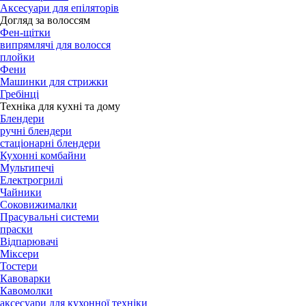
Аксесуари для епіляторів
Догляд за волоссям
Фен-щітки
випрямлячі для волосся
плойки
Фени
Машинки для стрижки
Гребінці
Техніка для кухні та дому
Блендери
ручні блендери
стаціонарні блендери
Кухонні комбайни
Мультипечі
Електрогрилі
Чайники
Соковижималки
Прасувальні системи
праски
Відпарювачі
Міксери
Тостери
Кавоварки
Кавомолки
аксесуари для кухонної техніки