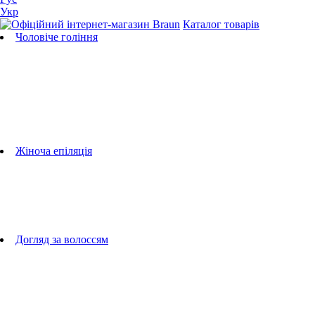
Укр
Каталог товарів
Чоловіче гоління
Бритви
Універсальні тримери
Тримери для бороди
Тримери для тіла
Тримери для носа і вух
Машинки для стрижки
Аксесуари для бритв
Підбір бритвених касет
Жіноча епіляція
Епілятори
Фотоепілятори
Прилади по догляду за обличчям
Жіночі грумери
Жіночі бритви
Аксесуари для епіляторів
Догляд за волоссям
Фен-щітки
випрямлячі для волосся
плойки
Фени
Машинки для стрижки