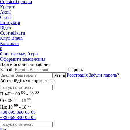
Сервісні центри
Кредит
Акції
Статті
Iнструкції
Відео
Сертифікати
Клуб Braun
Контакти
0
0 шт. на суму 0 грн.
Оформити замовлення
Вхід в особистий кабінет
E-mail:
Пароль:
Реєстрація
Забули пароль?
Або увійдіть як користувач:
00
00
Пн-Пт:
09
- 19
00
00
Сб:
09
- 18
00
00
Нд:
10
- 18
+38 095 890-05-05
+38 068 890-05-05
Рус