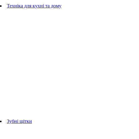
Гребінці
Техніка для кухні та дому
Блендери
ручні блендери
стаціонарні блендери
Кухонні комбайни
Мультипечі
Електрогрилі
Чайники
Соковижималки
Прасувальні системи
праски
Відпарювачі
Міксери
Тостери
Кавоварки
Кавомолки
аксесуари для кухонної техніки
Зубні щітки
Дорослі зубні щітки
Дитячі зубні щітки
Іригатори