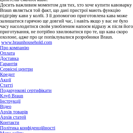
Досить важливим моментом для тих, хто хоче купити кавоварку
Braun являється той факт, що дані пристрої мають функцію
підігріву кави у колбі. З її допомогою приготовлена кава може
залишатися гарячою ще довгий час, і навіть якщо у вас не було
часу насолодитися своїм улюбленим напоєм відразу ж після його
приготування, не потрібно хвилюватися про те, що кава скоро
охолоне, адже про це попіклувалися розробники Braun.
www.braunhousehold.com
Про компанію
Оплата
Доставка
Гарантія
Сервісні центри
Кредит
Акції
Статті
Подарункові сертифікати
Клуб Braun
Iнструкції
Відео
Архів товарів
Архів статей
Контакти
Політика конфіденційності