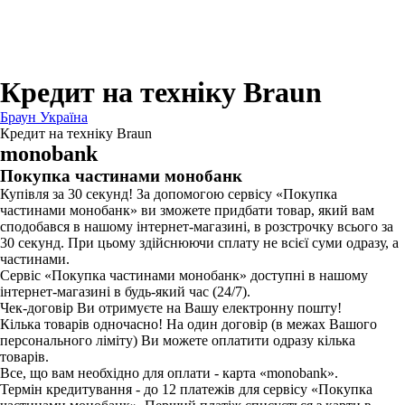
Для зубних щіток
Для бритв
Для епіляторів
Для кухонної техніки
Для прасок та прасувальних систем
Кредит на техніку Braun
Браун Україна
Кредит на техніку Braun
monobank
Покупка частинами монобанк
Купівля за 30 секунд! За допомогою сервісу «Покупка
частинами монобанк» ви зможете придбати товар, який вам
сподобався в нашому інтернет-магазині, в розстрочку всього за
30 секунд. При цьому здійснюючи сплату не всієї суми одразу, а
частинами.
Сервіс «Покупка частинами монобанк» доступні в нашому
інтернет-магазині в будь-який час (24/7).
Чек-договір Ви отримуєте на Вашу електронну пошту!
Кілька товарів одночасно! На один договір (в межах Вашого
персонального ліміту) Ви можете оплатити одразу кілька
товарів.
Все, що вам необхідно для оплати - карта «monobank».
Термін кредитування - до 12 платежів для сервісу «Покупка