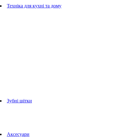
Гребінці
Техніка для кухні та дому
Блендери
ручні блендери
стаціонарні блендери
Кухонні комбайни
Мультипечі
Електрогрилі
Чайники
Соковижималки
Прасувальні системи
праски
Відпарювачі
Міксери
Тостери
Кавоварки
Кавомолки
аксесуари для кухонної техніки
Зубні щітки
Дорослі зубні щітки
Дитячі зубні щітки
Іригатори
Аксесуари для зубних щіток
Технології Oral-B
Aксесуари