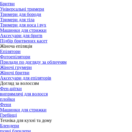
Бритви
Універсальні тримери
Тримери для бороди
Тримери для тіла
Тримери для носа і вух
Машинки для стрижки
Аксесуари для бритв
Підбір бритвених касет
Жіноча епіляція
Епілятори
Фотоепілятори
Прилади по догляду за обличчям
Жіночі грумери
Жіночі бритви
Аксесуари для епіляторів
Догляд за волоссям
Фен-щітки
випрямлячі для волосся
плойки
Фени
Машинки для стрижки
Гребінці
Техніка для кухні та дому
Блендери
ручні блендери