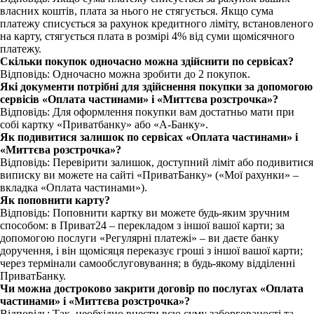
власних коштів, плата за нього не стягується. Якщо сума
платежу списується за рахунок кредитного ліміту, встановленого
на карту, стягується плата в розмірі 4% від суми щомісячного
платежу.
Скільки покупок одночасно можна здійснити по сервісах?
Відповідь: Одночасно можна зробити до 2 покупок.
Які документи потрібні для здійснення покупки за допомогою
сервісів «Оплата частинами» і «Миттєва розстрочка»?
Відповідь: Для оформлення покупки вам достатньо мати при
собі картку «Приватбанку» або «А-Банку».
Як подивитися залишок по сервісах «Оплата частинами» і
«Миттєва розстрочка»?
Відповідь: Перевірити залишок, доступний ліміт або подивитися
виписку ви можете на сайті «ПриватБанку» («Мої рахунки» –
вкладка «Оплата частинами»).
Як поповнити карту?
Відповідь: Поповнити картку ви можете будь-яким зручним
способом: в Приват24 – перекладом з іншої вашої карти; за
допомогою послуги «Регулярні платежі» – ви даєте банку
доручення, і він щомісяця переказує гроші з іншої вашої карти;
через термінали самообслуговування; в будь-якому відділенні
ПриватБанку.
Чи можна достроково закрити договір по послугах «Оплата
частинами» і «Миттєва розстрочка»?
Відповідь: Так, необхідно внести всю суму заборгованості та