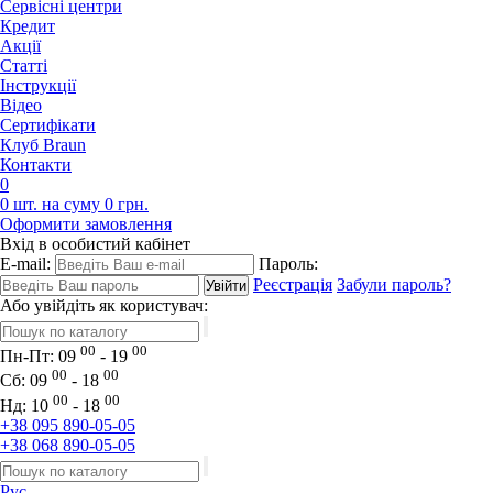
Сервісні центри
Кредит
Акції
Статті
Iнструкції
Відео
Сертифікати
Клуб Braun
Контакти
0
0 шт. на суму 0 грн.
Оформити замовлення
Вхід в особистий кабінет
E-mail:
Пароль:
Реєстрація
Забули пароль?
Або увійдіть як користувач:
00
00
Пн-Пт:
09
- 19
00
00
Сб:
09
- 18
00
00
Нд:
10
- 18
+38 095 890-05-05
+38 068 890-05-05
Рус