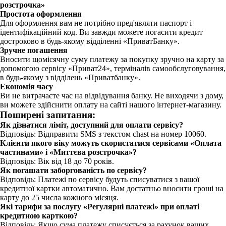
розстрочка»
Простота оформлення
Для оформлення вам не потрібно пред'являти паспорт і
ідентифікаційний код. Ви завжди можете погасити кредит
достроково в будь-якому відділенні «ПриватБанку».
Зручне погашення
Вносити щомісячну суму платежу за покупку зручно на карту за
допомогою сервісу «Приват24», терміналів самообслуговування,
в будь-якому з відділень «Приватбанку».
Економія часу
Ви не витрачаєте час на відвідування банку. Не виходячи з дому,
ви можете здійснити оплату на сайті нашого інтернет-магазину.
Поширені запитання:
Як дізнатися ліміт, доступний для оплати сервісу?
Відповідь: Відправити SMS з текстом chast на номер 10060.
Клієнти якого віку можуть скористатися сервісами «Оплата
частинами» і «Миттєва розстрочка»?
Відповідь: Вік від 18 до 70 років.
Як погашати заборгованість по сервісу?
Відповідь: Платежі по сервісу будуть списуватися з вашої
кредитної картки автоматично. Вам достатньо вносити гроші на
карту до 25 числа кожного місяця.
Які тарифи за послугу «Регулярні платежі» при оплаті
кредитною карткою?
Відповідь: Якщо сума платежу списується за рахунок ваших