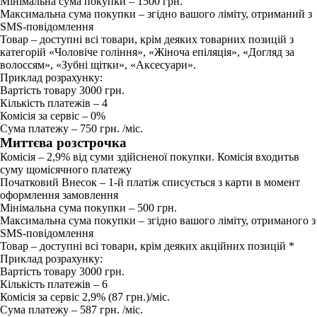
Мінімальна сума покупки – 1500 грн.
Максимальна сума покупки – згідно вашого ліміту, отриманий з
SMS-повідомлення
Товар – доступні всі товари, крім деяких товарних позицій з
категорій «Чоловіче гоління», «Жіноча епіляція», «Догляд за
волоссям», «Зубні щітки», «Aксесуари».
Приклад розрахунку:
Вартість товару 3000 грн.
Кількість платежів – 4
Комісія за сервіс – 0%
Сума платежу – 750 грн. /міс.
Миттєва розстрочка
Комісія – 2,9% від суми здійсненої покупки. Комісія входитьв
суму щомісячного платежу
Початковий Внесок – 1-й платіж списується з карти в момент
оформлення замовлення
Мінімальна сума покупки – 500 грн.
Максимальна сума покупки – згідно вашого ліміту, отриманого з
SMS-повідомлення
Товар – доступні всі товари, крім деяких акційних позицій *
Приклад розрахунку:
Вартість товару 3000 грн.
Кількість платежів – 6
Комісія за сервіс 2,9% (87 грн.)/міс.
Сума платежу – 587 грн. /міс.