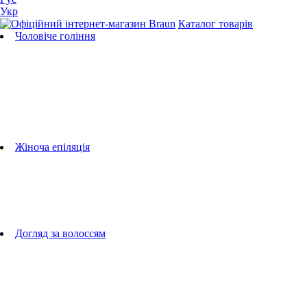
Укр
Каталог товарів
Чоловіче гоління
Бритви
Універсальні тримери
Тримери для бороди
Тримери для тіла
Тримери для носа і вух
Машинки для стрижки
Аксесуари для бритв
Підбір бритвених касет
Жіноча епіляція
Епілятори
Фотоепілятори
Прилади по догляду за обличчям
Жіночі грумери
Жіночі бритви
Аксесуари для епіляторів
Догляд за волоссям
Фен-щітки
випрямлячі для волосся
плойки
Фени
Машинки для стрижки