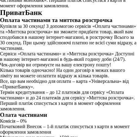
частинами монобанк». Перший платіж списується з карти в
момент оформлення замовлення.
ПриватБанк
Оплата частинами та миттєва розстрочка
Купівля за 30 секунд! З допомогою сервісів «Оплата частинами»
та «Миттєва розстрочка» ви зможете придбати товар, який вам
сподобався в нашому інтернет-магазині, в розстрочку Всього за
30 секунд. При цьому здійснюючі платню не всієї суми відразу, а
частинами.
Сервіси «Оплата частинами» и «Миттєва розстрочка» Доступні
в нашому інтернет-магазині в будь-який годину доби (24/7).
Чек-договір ви отримуєте на вашу електрону пошту!
Кілька товарів одночасно! На один договір в межах вашого
ліміту ви можете оплатити відразу ж кілька товарів.
Все, що вам необхідно для оплати – карта «Універсальна» від
«ПриватБанку».
Термін кредитування – до 12 платежів для сервісу «Оплата
частинами» и до 24 платежів для сервісу «Миттєва розстрочка».
Перший платіж списується з карти в момент оформлення
замовлення.
Олата частинами
Комісія – 0%
Початковий Внесок – 1-й платіж списується з карти в момент
оформлення замовлення