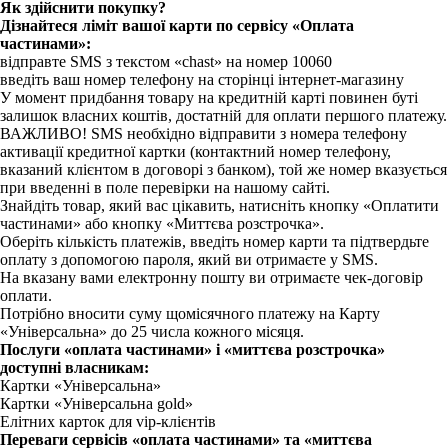
Як здійснити покупку?
Дізнайтеся ліміт вашої карти по сервісу «Оплата
частинами»:
відправте SMS з текстом «chast» на номер 10060
введіть ваш номер телефону на сторінці інтернет-магазину
У момент придбання товару на кредитній карті повинен буті
залишок власних коштів, достатній для оплати першого платежу.
ВАЖЛИВО! SMS необхідно відправити з номера телефону
активації кредитної картки (контактний номер телефону,
вказаний клієнтом в договорі з банком), той же номер вказується
при введенні в поле перевірки на нашому сайті.
Знайдіть товар, який вас цікавить, натисніть кнопку «Оплатити
частинами» або кнопку «Миттєва розстрочка».
Оберіть кількість платежів, введіть номер карти та підтвердьте
оплату з допомогою пароля, який ви отримаєте у SMS.
На вказану вами електронну пошту ви отримаєте чек-договір
оплати.
Потрібно вносити суму щомісячного платежу на Карту
«Універсальна» до 25 числа кожного місяця.
Послуги «оплата частинами» і «миттєва розстрочка»
доступні власникам:
Картки «Універсальна»
Картки «Універсальна gold»
Елітних карток для vip-клієнтів
Переваги сервісів «оплата частинами» та «миттєва