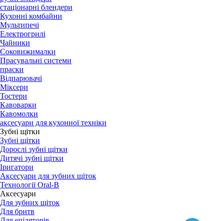
стаціонарні блендери
Кухонні комбайни
Мультипечі
Електрогрилі
Чайники
Соковижималки
Прасувальні системи
праски
Відпарювачі
Міксери
Тостери
Кавоварки
Кавомолки
аксесуари для кухонної техніки
Зубні щітки
Зубні щітки
Дорослі зубні щітки
Дитячі зубні щітки
Іригатори
Аксесуари для зубних щіток
Технології Oral-B
Aксесуари
Для зубних щіток
Для бритв
Для епіляторів