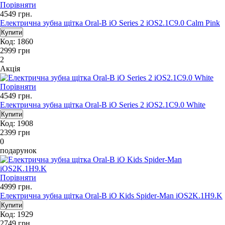
Порівняти
4549
грн.
Електрична зубна щітка Oral-B iO Series 2 iOS2.1C9.0 Calm Pink
Код: 1860
2999
грн
2
Акція
Порівняти
4549
грн.
Електрична зубна щітка Oral-B iO Series 2 iOS2.1C9.0 White
Код: 1908
2399
грн
0
подарунок
Порівняти
4999
грн.
Електрична зубна щітка Oral-B iO Kids Spider-Man iOS2K.1H9.K
Код: 1929
2749
грн