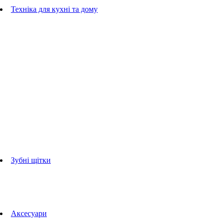
Гребінці
Техніка для кухні та дому
Блендери
ручні блендери
стаціонарні блендери
Кухонні комбайни
Мультипечі
Електрогрилі
Чайники
Соковижималки
Прасувальні системи
праски
Відпарювачі
Міксери
Тостери
Кавоварки
Кавомолки
аксесуари для кухонної техніки
Зубні щітки
Дорослі зубні щітки
Дитячі зубні щітки
Іригатори
Аксесуари для зубних щіток
Технології Oral-B
Aксесуари