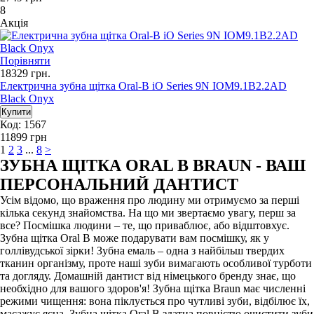
8
Акція
Порівняти
18329
грн.
Електрична зубна щітка Oral-B iO Series 9N IOM9.1B2.2AD
Black Onyx
Код: 1567
11899
грн
1
2
3
...
8
>
ЗУБНА ЩІТКА ORAL B BRAUN - ВАШ
ПЕРСОНАЛЬНИЙ ДАНТИСТ
Усім відомо, що враження про людину ми отримуємо за перші
кілька секунд знайомства. На що ми звертаємо увагу, перш за
все? Посмішка людини – те, що приваблює, або відштовхує.
Зубна щітка Oral B може подарувати вам посмішку, як у
голлівудської зірки! Зубна емаль – одна з найбільш твердих
тканин організму, проте наші зуби вимагають особливої турботи
та догляду. Домашній дантист від німецького бренду знає, що
необхідно для вашого здоров'я! Зубна щітка Braun має численні
режими чищення: вона піклується про чутливі зуби, відбілює їх,
масажує ясна. Зубна щітка Oral B здатна повністю очистити зуби