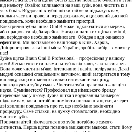
від нальоту. Охайно впливаючи на ваші зуби, вона чистить їх з
усіх боків. Вбудовані в зубні щітки таймери підкажуть вам,
скільки часу ви провели перед дзеркалом, а цифровий дисплей
повідомить, коли необхідно замінити пристрій.
Електрична зубна щітка Oral B може підключатися до мережі,
або працювати від батарейок. Насадки на таких щітках змінні,
які періодично необхідно замінювати. Обидва види однаково
ефективні. Ми доставляємо наш товар в Київ, Харків,
Дніпропетровськ та інші міста України, зробіть вибір і замовте у
нас!
Зубна щітка Braun Oral B Professional – професіонал у вашому
домі! Легко очистити плями на зубах від кави, чаю та сигарет.
Вона може чистити м'яко, інтенсивно і навіть полірувати. Деякі
моделі оснащені спеціальним датчиком, який загоряється в тому
випадку, якщо ви занадто сильно натискаєте на щітку,
пошкоджуючи зубну емаль. Чистити зуби правильно – це ціла
наука. Сумніваєтеся? Професіонал від німецького бренду
переконає вас у цьому. Зубна щітка з вбудованим таймером
підкаже вам, коли потрібно поміняти положення щітки, а через
дві хвилини повідомить про те, що необхідно закінчити
процедуру. Саме стільки, на думку стоматологів, необхідно
чистити зуби.
Привчати дітей піклуватися про зуби потрібно з самого
дитинства. Перша щітка повинна зацікавити малюка, стати йому