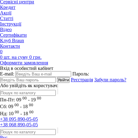
Сервісні центри
Кредит
Акції
Статті
Iнструкції
Відео
Сертифікати
Клуб Braun
Контакти
0
0 шт. на суму 0 грн.
Оформити замовлення
Вхід в особистий кабінет
E-mail:
Пароль:
Реєстрація
Забули пароль?
Або увійдіть як користувач:
00
00
Пн-Пт:
09
- 19
00
00
Сб:
09
- 18
00
00
Нд:
10
- 18
+38 095 890-05-05
+38 068 890-05-05
Рус