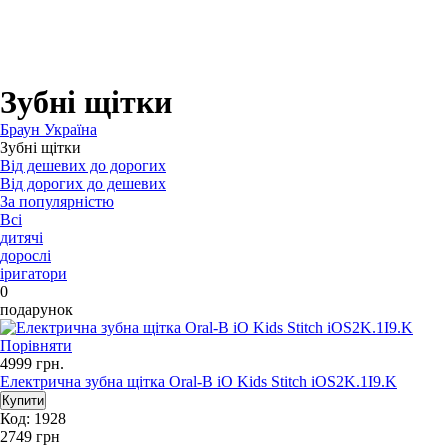
Для зубних щіток
Для бритв
Для епіляторів
Для кухонної техніки
Для прасок та прасувальних систем
Зубні щітки
Браун Україна
Зубні щітки
Від дешевих до дорогих
Від дорогих до дешевих
За популярністю
Всі
дитячі
дорослі
іригатори
0
подарунок
Порівняти
4999
грн.
Електрична зубна щітка Oral-B iO Kids Stitch iOS2K.1I9.K
Код: 1928
2749
грн