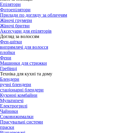
Епілятори
Фотоепілятори
Прилади по догляду за обличчям
Жіночі грумери
Жіночі бритви
Аксесуари для епіляторів
Догляд за волоссям
Фен-щітки
випрямлячі для волосся
плойки
Фени
Машинки для стрижки
Гребінці
Техніка для кухні та дому
Блендери
ручні блендери
стаціонарні блендери
Кухонні комбайни
Мультипечі
Електрогрилі
Чайники
Соковижималки
Прасувальні системи
праски
Відпарювачі