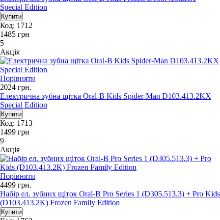
Special Edition
Код: 1712
1485
грн
5
Акція
Порівняти
2024
грн.
Електрична зубна щітка Oral-B Kids Spider-Man D103.413.2KX
Special Edition
Код: 1713
1499
грн
9
Акція
Порівняти
4499
грн.
Набір ел. зубних щіток Oral-B Pro Series 1 (D305.513.3) + Pro Kids
(D103.413.2K) Frozen Family Edition