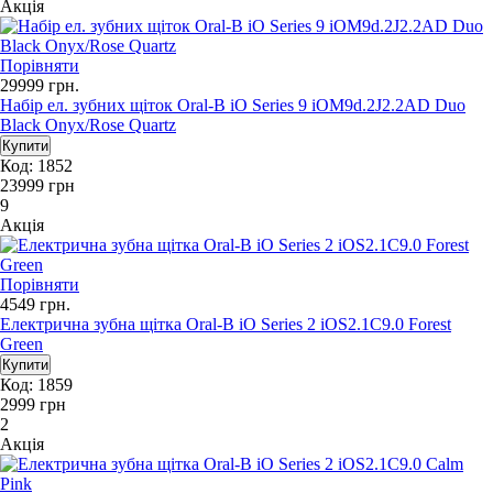
Акція
Порівняти
29999
грн.
Набір ел. зубних щіток Oral-B iO Series 9 iOM9d.2J2.2AD Duo
Black Onyx/Rose Quartz
Код: 1852
23999
грн
9
Акція
Порівняти
4549
грн.
Електрична зубна щітка Oral-B iO Series 2 iOS2.1C9.0 Forest
Green
Код: 1859
2999
грн
2
Акція