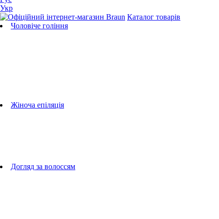
Укр
Каталог товарів
Чоловіче гоління
Бритви
Універсальні тримери
Тримери для бороди
Тримери для тіла
Тримери для носа і вух
Машинки для стрижки
Аксесуари для бритв
Підбір бритвених касет
Жіноча епіляція
Епілятори
Фотоепілятори
Прилади по догляду за обличчям
Жіночі грумери
Жіночі бритви
Аксесуари для епіляторів
Догляд за волоссям
Фен-щітки
випрямлячі для волосся
плойки
Фени
Машинки для стрижки