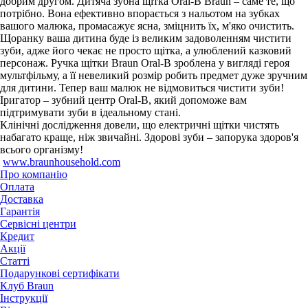
добрим другом. Дитяча зубна щітка Oral-B Braun – саме те, що
потрібно. Вона ефективно впорається з нальотом на зубках
вашого малюка, промасажує ясна, зміцнить їх, м'яко очистить.
Щоранку ваша дитина буде із великим задоволенням чистити
зуби, адже його чекає не просто щітка, а улюблений казковий
персонаж. Ручка щітки Braun Oral-B зроблена у вигляді героя
мультфільму, а її невеликий розмір робить предмет дуже зручним
для дитини. Тепер ваш малюк не відмовиться чистити зуби!
Іригатор – зубний центр Oral-B, який допоможе вам
підтримувати зуби в ідеальному стані.
Клінічні дослідження довели, що електричні щітки чистять
набагато краще, ніж звичайні. Здорові зуби – запорука здоров'я
всього організму!
www.braunhousehold.com
Про компанію
Оплата
Доставка
Гарантія
Сервісні центри
Кредит
Акції
Статті
Подарункові сертифікати
Клуб Braun
Iнструкції