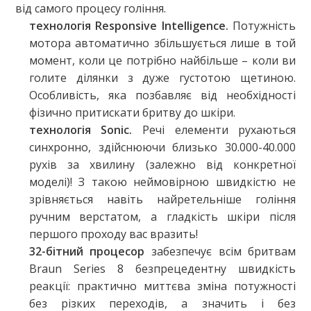
від самого процесу гоління.
технологія Responsive Intelligence.
Потужність
мотора автоматично збільшується лише в той
момент, коли це потрібно найбільше – коли ви
голите ділянки з дуже густотою щетиною.
Особливість, яка позбавляє від необхідності
фізично притискати бритву до шкіри.
технологія Sonic.
Речі елементи рухаються
синхронно, здійснюючи близько 30.000-40.000
рухів за хвилину (залежно від конкретної
моделі)! З такою неймовірною швидкістю не
зрівняється навіть найретельніше гоління
ручним верстатом, а гладкість шкіри після
першого проходу вас вразить!
32-бітний процесор
забезпечує всім бритвам
Braun Series 8 безпрецедентну швидкість
реакції: практично миттєва зміна потужності
без різких переходів, а значить і без