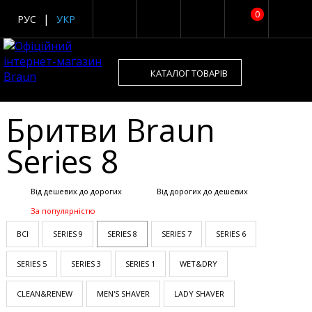
0
РУС
УКР
КАТАЛОГ ТОВАРІВ
Бритви Braun
Series 8
Від дешевих до дорогих
Від дорогих до дешевих
За популярністю
ВСІ
SERIES 9
SERIES 8
SERIES 7
SERIES 6
SERIES 5
SERIES 3
SERIES 1
WET&DRY
CLEAN&RENEW
MEN'S SHAVER
LADY SHAVER