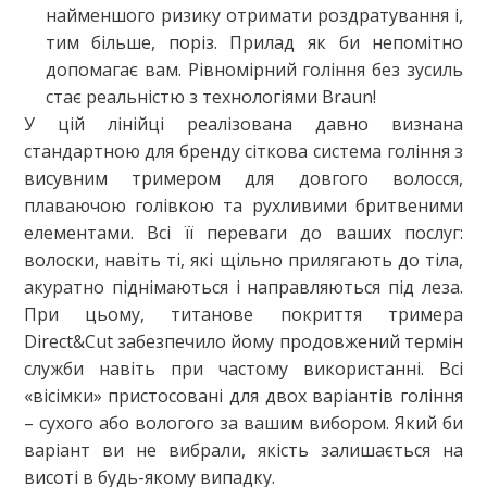
найменшого ризику отримати роздратування і,
тим більше, поріз. Прилад як би непомітно
допомагає вам. Рівномірний гоління без зусиль
стає реальністю з технологіями Braun!
У цій лінійці реалізована давно визнана
стандартною для бренду сіткова система гоління з
висувним тримером для довгого волосся,
плаваючою голівкою та рухливими бритвеними
елементами. Всі її переваги до ваших послуг:
волоски, навіть ті, які щільно прилягають до тіла,
акуратно піднімаються і направляються під леза.
При цьому, титанове покриття тримера
Direct&Cut забезпечило йому продовжений термін
служби навіть при частому використанні. Всі
«вісімки» пристосовані для двох варіантів гоління
– сухого або вологого за вашим вибором. Який би
варіант ви не вибрали, якість залишається на
висоті в будь-якому випадку.