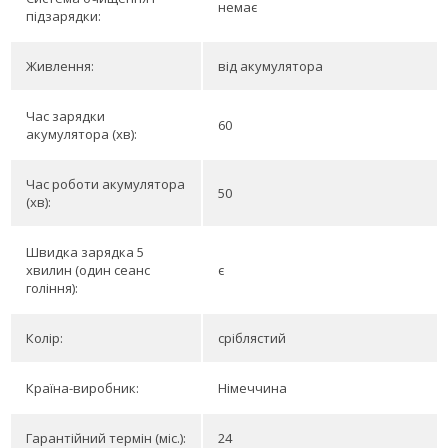
немає
підзарядки:
Живлення:
від акумулятора
Час зарядки
60
акумулятора (хв):
Час роботи акумулятора
50
(хв):
Швидка зарядка 5
хвилин (один сеанс
є
гоління):
Колір:
сріблястий
Країна-виробник:
Німеччина
Гарантійний термін (міс.):
24