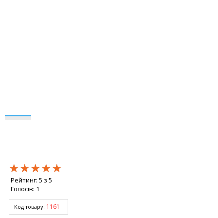
★★★★★
★★★★★
★★★★★
Рейтинг:
5
з
5
Голосів:
1
1161
Код товару: