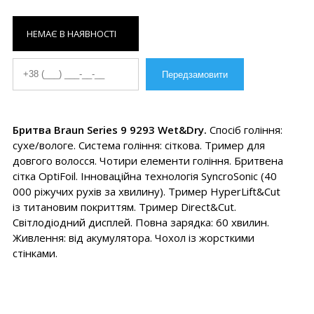
НЕМАЄ В НАЯВНОСТІ
Бритва Braun Series 9 9293 Wet&Dry.
Спосіб гоління:
сухе/вологе. Система гоління: сіткова. Тример для
довгого волосся. Чотири елементи гоління. Бритвена
сітка OptiFoil. Інноваційна технологія SyncroSonic (40
000 ріжучих рухів за хвилину). Тример HyperLift&Cut
із титановим покриттям. Тример Direct&Cut.
Світлодіодний дисплей. Повна зарядка: 60 хвилин.
Живлення: від акумулятора. Чохол із жорсткими
стінками.