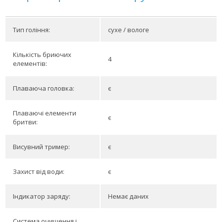
Тип гоління:
сухе / вологе
Кількість бриючих
4
елементів:
Плаваюча головка:
є
Плаваючі елементи
є
бритви:
Висувний тример:
є
Захист від води:
є
Індикатор заряду:
Немає даних
Система очищення і