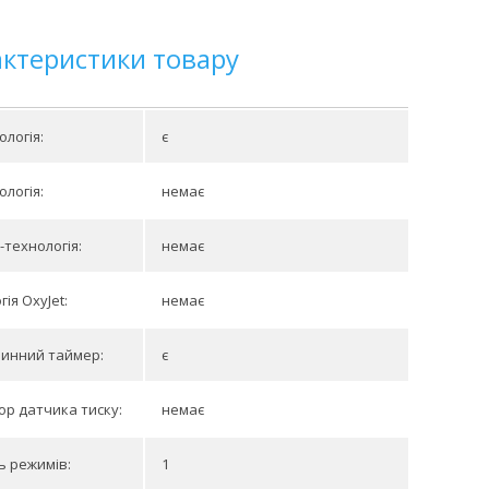
актеристики товару
ологія:
є
ологія:
немає
-технологія:
немає
ія OxyJet:
немає
линний таймер:
є
ор датчика тиску:
немає
ть режимів:
1