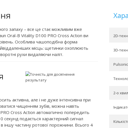
ння
Хар
много запаху – все це стає можливим вже
un Oral-B Vitality D100 PRO Cross Action ви
2D-техн
 рівень. Особлива чашоподібна форма
найвіддаленіших місць: щетинки охоплюють
3D-техн
зворотні рухи видаляючи наліт.
Pulsonic
я
Технолог
2-о хви
осить активна, але і не дуже інтенсивна при
юватися чищенням зубів, можна навіть
Індикат
0 PRO Cross Action автоматично попередить
 30 секунд подається характерний сигнал
Кількіс
у в іншу частину ротової порожнини. Всього 4