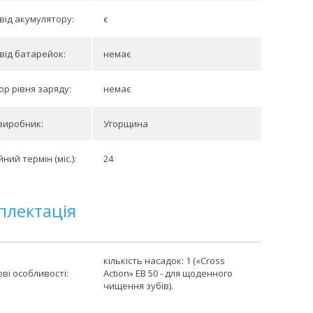
від акумулятору:
є
від батарейок:
немає
ор рівня заряду:
немає
виробник:
Угорщина
ний термін (міс.):
24
плектація
кількість насадок: 1 («Cross
ві особливості:
Action» EB 50 - для щоденного
чищення зубів).