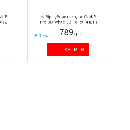
al-B
Набір зубних насадок Oral-B
X (2
Pro 3D White EB 18 RX (4 шт.)
789
грн
999
грн.