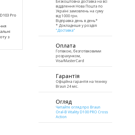
1199
Безкоштовна доставка на всі
грн
відділення Нова Пошта по
Україні замовлень на суму
 D103 Pro
Зубна щітка Braun Oral-B Vitalit
від 1000 грн.
Protect X Clean CrossAction Vap
Відправка день в день*
* Докладніше у розділі
ення
(D103.413.3). 2D-технологія чи
"Доставка"
альні
зубів (здійснює зворотно-обе
оту з
рухи, ретельне видалення нал
: 3
кожного зуба). Режими чищенн
Оплата
(щоденний, делікатний,
Готівкою, безготівковими
 2-
екстраделікатний). Професійни
розрахунком,
д).
хвилинний таймер (4 по 30 секу
Visa/MasterCard
on» EB 50
Кількість насадок: 1 («Cross Act
нного
RB Clean Maximiser - для щоде
орпус.
чищення зубів). Вологостійкий 
Гарантія
тна
Прогумована ручка. Безконта
Офіційна гарантія на техніку
зарядка. Система живлення:
Braun 24 міс.
садками
акумулятор. Сумісна з усіма н
B» та
для зубних щіток Oral-B серії «
Огляд
«OD».
Читайте огляд про Braun
Oral-B Vitality D100 PRO Cross
Action