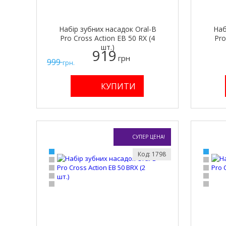
Набір зубних насадок Oral-B
Наб
Pro Cross Action EB 50 RX (4
Pro
шт.)
919
грн
999
грн.
СУПЕР ЦЕНА!
Код: 1798