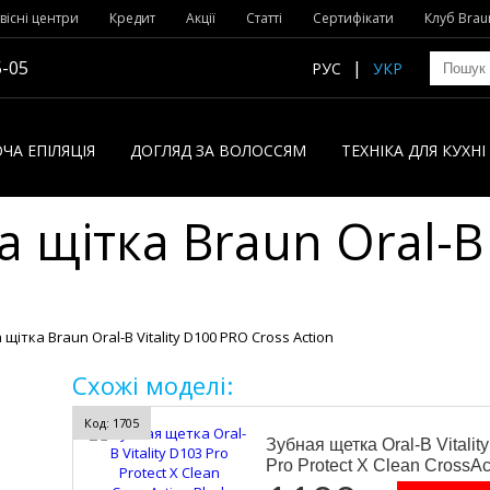
вісні центри
Кредит
Акції
Статті
Сертифікати
Клуб Brau
5-05
РУС
УКР
ЧА ЕПІЛЯЦІЯ
ДОГЛЯД ЗА ВОЛОССЯМ
ТЕХНІКА ДЛЯ КУХН
 щітка Braun Oral-B 
ітка Braun Oral-B Vitality D100 PRO Cross Action
Схожі моделі:
Код: 1705
Зубная щетка Oral-B Vitalit
Pro Protect X Clean CrossAc
Black (D103.413.3)