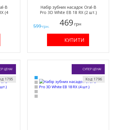
al-B
Набір зубних насадок Oral-B
RX (4
Pro 3D White EB 18 RX (2 шт.)
469
грн
599
грн.
ЕР ЦЕНА!
СУПЕР ЦЕНА!
од: 1795
Код: 1796