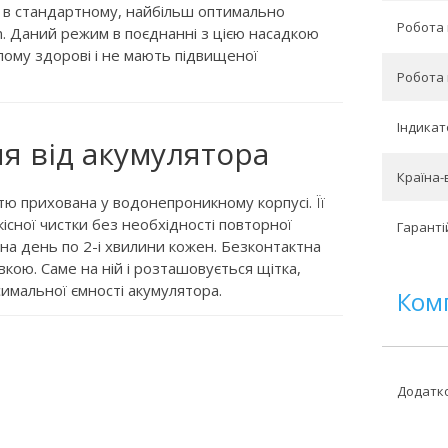
ює в стандартному, найбільш оптимально
Робота 
n. Даний режим в поєднанні з цією насадкою
лому здорові і не мають підвищеної
Робота 
Індикат
я від акумулятора
Країна-
тю прихована у водонепроникному корпусі. Її
існої чистки без необхідності повторної
Гарантій
 на день по 2-і хвилини кожен. Безконтактна
вкою. Саме на ній і розташовується щітка,
ксимальної ємності акумулятора.
Ком
Додатко