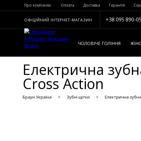
Про компанію
Оплата
Доставка
Гарантія
Сер
+38 095 890-0
ОФІЦІЙНИЙ ІНТЕРНЕТ-МАГАЗИН
ЧОЛОВІЧЕ ГОЛІННЯ
ЖІНО
Електрична зубна
Cross Action
Браун Україна
Зубні щітки
Електрична зубна щ