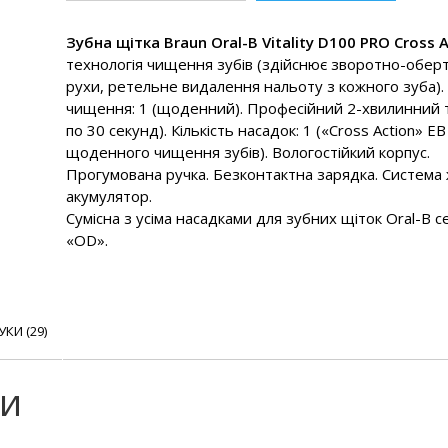
Зубна щітка Braun Oral-B Vitality D100 PRO Cross A
технологія чищення зубів (здійснює зворотно-обер
рухи, ретельне видалення нальоту з кожного зуба)
чищення: 1 (щоденний). Професійний 2-хвилинний 
по 30 секунд). Кількість насадок: 1 («Cross Action» EB
щоденного чищення зубів). Вологостійкий корпус.
Прогумована ручка. Безконтактна зарядка. Система
акумулятор.
Сумісна з усіма насадками для зубних щіток Oral-B се
«OD».
УКИ (29)
ки