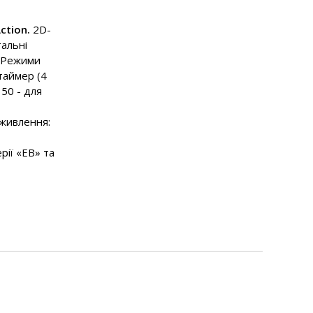
ction.
2D-
тальні
. Режими
таймер (4
 50 - для
 живлення:
рії «EB» та