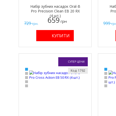
Набір зубних насадок Oral-B
Наб
Pro Precision Clean EB 20 RX
Pro
(4 шт.)
659
грн
729
999
грн.
грн
СУПЕР ЦЕНА!
Код: 1792