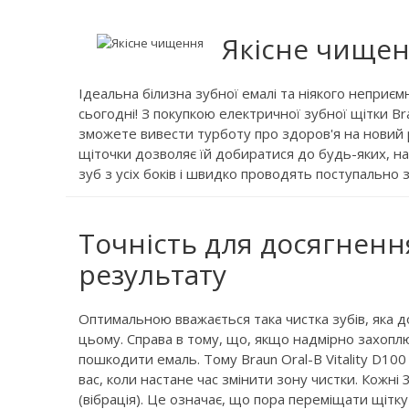
Якісне чище
Ідеальна білизна зубної емалі та ніякого неприє
сьогодні! З покупкою електричної зубної щітки Bra
зможете вивести турботу про здоров'я на новий
щіточки дозволяє їй добиратися до будь-яких, 
зуб з усіх боків і швидко проводять поступально 
Точність для досягненн
результату
Оптимальною вважається така чистка зубів, яка д
цьому. Справа в тому, що, якщо надмірно захопл
пошкодити емаль. Тому Braun Oral-B Vitality D10
вас, коли настане час змінити зону чистки. Кожні
(вібрація). Це означає, що пора переміщати щітк