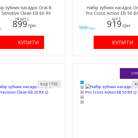
ір зубних насадок Oral-B
Набір зубних насадок Or
 Sensitive Clean EB 60 RX
Pro Cross Action EB 50 B
(4 шт.)
шт.)
899
919
грн
грн
999
.
грн.
СУП
Код: 1793
К