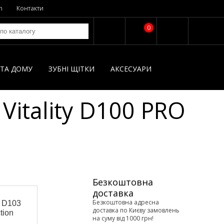
n
Контакти
0
І ТА ДОМУ
ЗУБНІ ЩІТКИ
AКСЕСУАРИ
Vitality D100 PRO
Безкоштовна
доставка
Код: 1734
Безкоштовна адресна
y D103
Зубная щетка Oral-B Vitali
доставка по Києву замовлень
tion
Pro Protect X Clean CrossA
на суму від 1000 грн!
Vapor Blue (D103.413.3)