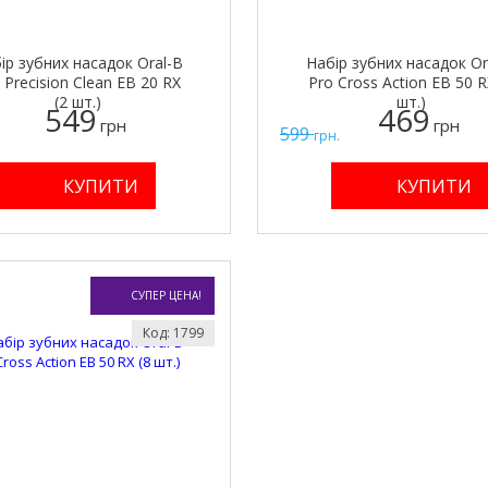
ір зубних насадок Oral-B
Набір зубних насадок Or
 Precision Clean EB 20 RX
Pro Cross Action EB 50 R
(2 шт.)
шт.)
549
469
грн
грн
599
грн.
СУПЕР ЦЕНА!
Код: 1799