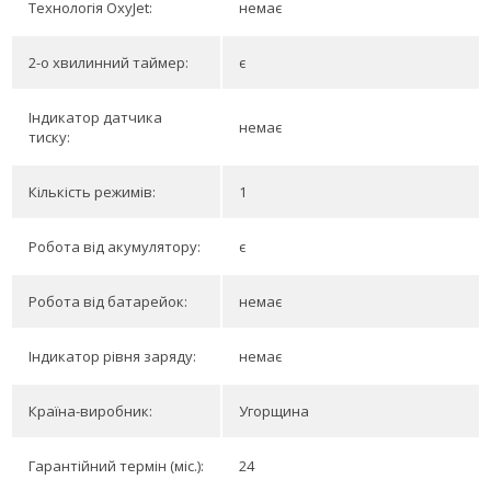
Технологія OxyJet:
немає
2-о хвилинний таймер:
є
Індикатор датчика
немає
тиску:
Кількість режимів:
1
Робота від акумулятору:
є
Робота від батарейок:
немає
Індикатор рівня заряду:
немає
Країна-виробник:
Угорщина
Гарантійний термін (міс.):
24