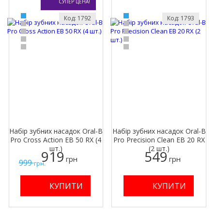
СУПЕР ЦЕНА!
Код: 1792
Код: 1793
Набір зубних насадок Oral-B
Набір зубних насадок Oral-B
Pro Cross Action EB 50 RX (4
Pro Precision Clean EB 20 RX
шт.)
(2 шт.)
919
549
грн
грн
999
грн.