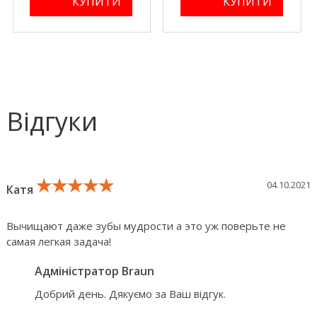
Відгуки
★★★★★
★★★★★
★★★★★
04.10.2021
Катя
Вычищают даже зубы мудрости а это уж поверьте не
самая легкая задача!
Адміністратор Braun
Добрий день. Дякуємо за Ваш відгук.