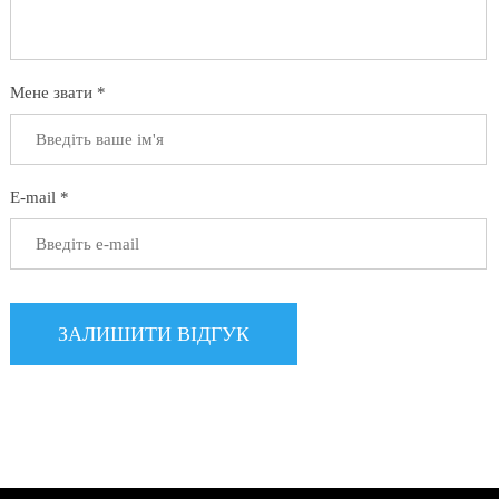
Мене звати *
E-mail *