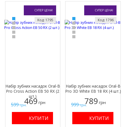
СУПЕР ЦЕНА!
СУПЕР ЦЕНА!
Код: 1795
Код: 1796
Набір зубних насадок Oral-B
Набір зубних насадок Oral-B
Pro Cross Action EB 50 RX (2
Pro 3D White EB 18 RX (4 шт.)
шт.)
469
789
грн
грн
599
999
грн.
грн.