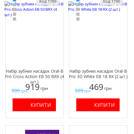
Код: 1789
Код: 1790
Набір зубних насадок Oral-B
Набір зубних насадок Oral-B
Pro Cross Action EB 50 BRX (4
Pro 3D White EB 18 RX (2 шт.)
шт.)
919
469
грн
грн
999
599
грн.
грн.