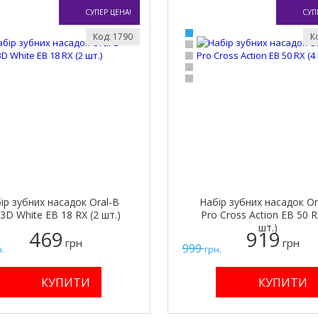
СУПЕР ЦЕНА!
СУП
Код: 1790
К
ір зубних насадок Oral-B
Набір зубних насадок Or
3D White EB 18 RX (2 шт.)
Pro Cross Action EB 50 R
шт.)
469
919
грн
грн
999
.
грн.