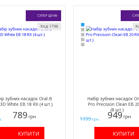
СУПЕР ЦЕНА!
СУП
Код: 1796
К
ір зубних насадок Oral-B
Набір зубних насадок Or
3D White EB 18 RX (4 шт.)
Pro Precision Clean EB 2
(8 шт.)
789
949
грн
грн
1199
.
грн.