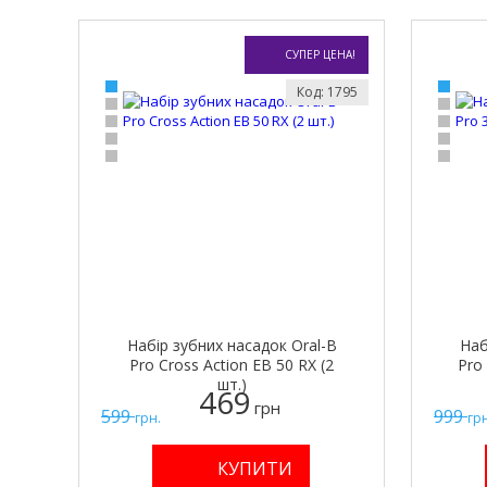
СУПЕР ЦЕНА!
Код: 1795
Набір зубних насадок Oral-B
Наб
Pro Cross Action EB 50 RX (2
Pro 
шт.)
469
грн
599
999
грн.
грн