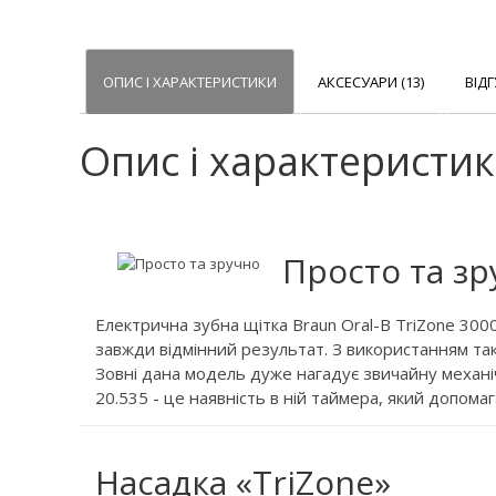
ОПИС І ХАРАКТЕРИСТИКИ
АКСЕСУАРИ (13)
ВІДГ
Опис і характеристи
Просто та з
Електрична зубна щітка Braun Oral-B TriZone 3000
завжди відмінний результат. З використанням так
Зовні дана модель дуже нагадує звичайну механіч
20.535 - це наявність в ній таймера, який допома
Насадка «TriZone»