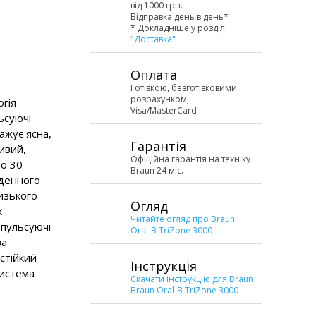
від 1000 грн.
Відправка день в день*
* Докладніше у розділі
"Доставка"
Оплата
Готівкою, безготівковими
розрахунком,
гія
Visa/MasterCard
ьсуючі
сажує ясна,
Гарантія
ивий,
Офіційна гарантія на техніку
по 30
Braun 24 міс.
оденного
изького
Огляд
к
Читайте огляд про Braun
 пульсуючі
Oral-B TriZone 3000
ва
остійкий
Інструкція
Система
Скачати інструкцію для Braun
Braun Oral-B TriZone 3000