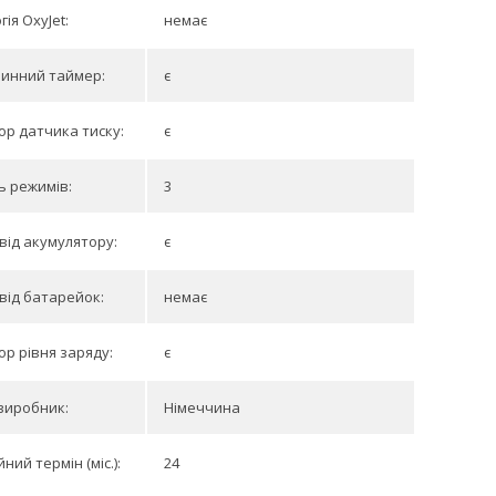
ія OxyJet:
немає
линний таймер:
є
ор датчика тиску:
є
ть режимів:
3
від акумулятору:
є
від батарейок:
немає
ор рівня заряду:
є
виробник:
Німеччина
ний термін (міс.):
24