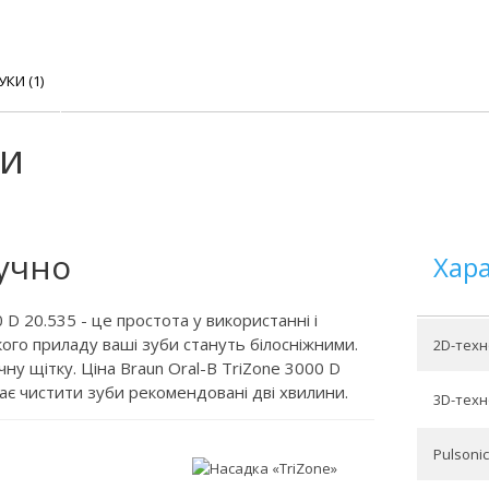
УКИ (1)
ки
ручно
Хар
 D 20.535 - це простота у використанні і
ого приладу ваші зуби стануть білосніжними.
2D-техн
ну щітку. Ціна Braun Oral-B TriZone 3000 D
гає чистити зуби рекомендовані дві хвилини.
3D-техн
Pulsonic