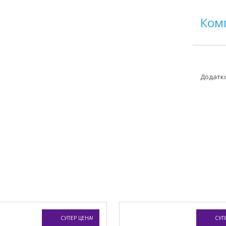
Ком
Додатко
СУПЕР ЦЕНА!
СУП