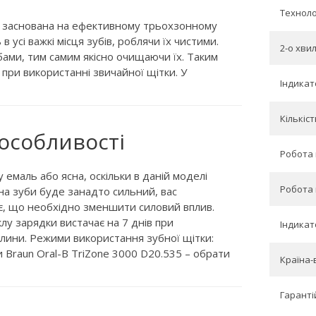
Технолог
ка заснована на ефективному трьохзонному
усі важкі місця зубів, роблячи їх чистими.
2-о хви
бами, тим самим якісно очищаючи їх. Таким
 при використанні звичайної щітки. У
Індикат
Кількіс
 особливості
Робота 
емаль або ясна, оскільки в даній моделі
Робота 
на зуби буде занадто сильний, вас
ає, що необхідно зменшити силовий вплив.
лу зарядки вистачає на 7 днів при
Індикат
илини. Режими використання зубної щітки:
и Braun Oral-B TriZone 3000 D20.535 – обрати
Країна-
Гарантій