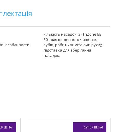
плектація
кількість насадок: 3 (TriZone EB
30 - для щоденного чищення
ві особливості:
зубів, робить вимітаючи рухи);
підставка для зберігання
насадок.
ЕР ЦЕНА!
СУПЕР ЦЕНА!