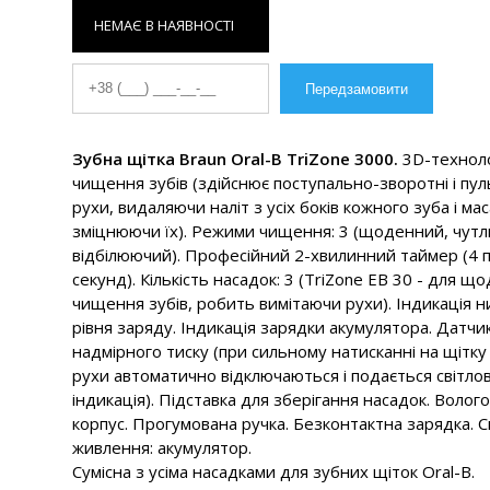
НЕМАЄ В НАЯВНОСТІ
Зубна щітка Braun Oral-B TriZone 3000.
3D-техноло
чищення зубів (здійснює поступально-зворотні і пул
рухи, видаляючи наліт з усіх боків кожного зуба і ма
зміцнюючи їх). Режими чищення: 3 (щоденний, чутл
відбілюючий). Професійний 2-хвилинний таймер (4 
секунд). Кількість насадок: 3 (TriZone EB 30 - для щ
чищення зубів, робить вимітаючи рухи). Індикація н
рівня заряду. Індикація зарядки акумулятора. Датчи
надмірного тиску (при сильному натисканні на щітку
рухи автоматично відключаються і подається світло
індикація). Підставка для зберігання насадок. Волог
корпус. Прогумована ручка. Безконтактна зарядка. 
живлення: акумулятор.
Сумісна з усіма насадками для зубних щіток Oral-B.