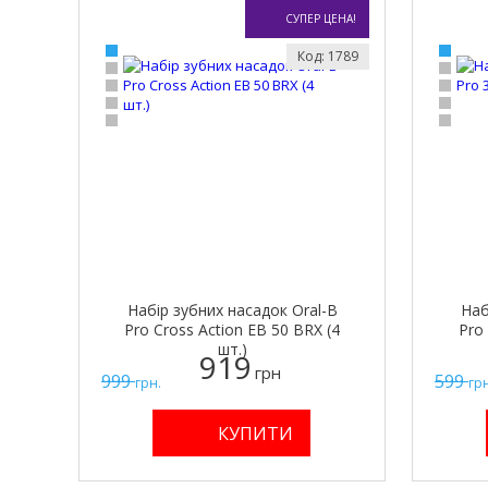
СУПЕР ЦЕНА!
Код: 1789
Набір зубних насадок Oral-B
Наб
Pro Cross Action EB 50 BRX (4
Pro 
шт.)
919
грн
999
599
грн.
грн