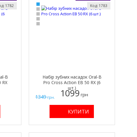
од: 1782
Код: 1783
al-B
Набір зубних насадок Oral-B
0 RX
Pro Cross Action EB 50 RX (6
шт.)
1099
грн
1349
грн.