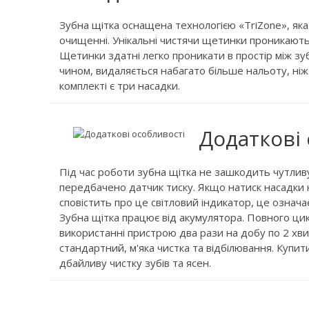
Зубна щітка оснащена технологією «TriZone», я
очищенні. Унікальні чистячи щетинки проникають в 
Щетинки здатні легко проникати в простір між зу
чином, видаляється набагато більше нальоту, ніж
комплекті є три насадки.
Додаткові
Під час роботи зубна щітка не зашкодить чутливу 
передбачено датчик тиску. Якщо натиск насадки 
сповістить про це світловий індикатор, це означ
Зубна щітка працює від акумулятора. Повного цик
використанні пристрою два рази на добу по 2 хв
стандартний, м'яка чистка та відбілювання. Купит
дбайливу чистку зубів та ясен.