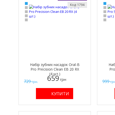
Код: 1794
Набір зубних насадок Oral-B
Наб
Pro Precision Clean EB 20 RX
Pro
(4 шт.)
659
грн
729
999
грн.
грн