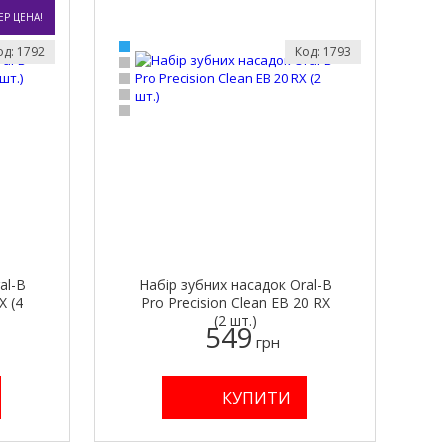
ЕР ЦЕНА!
од: 1792
Код: 1793
al-B
Набір зубних насадок Oral-B
X (4
Pro Precision Clean EB 20 RX
(2 шт.)
549
грн