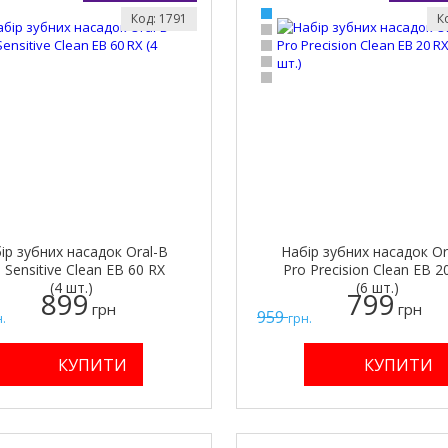
Код: 1791
К
ір зубних насадок Oral-B
Набір зубних насадок Or
 Sensitive Clean EB 60 RX
Pro Precision Clean EB 2
(4 шт.)
(6 шт.)
899
799
грн
грн
959
.
грн.