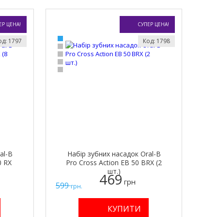
ЕР ЦЕНА!
СУПЕР ЦЕНА!
од: 1797
Код: 1798
al-B
Набір зубних насадок Oral-B
0 RX
Pro Cross Action EB 50 BRX (2
шт.)
469
грн
599
грн.