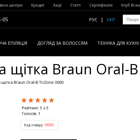
вісні центри
Кредит
Акції
Статті
Сертифікати
Клуб Brau
5-05
РУС
УКР
ЧА ЕПІЛЯЦІЯ
ДОГЛЯД ЗА ВОЛОССЯМ
ТЕХНІКА ДЛЯ КУХН
 щітка Braun Oral-B
щітка Braun Oral-B TriZone 3000
★★★★★
★★★★★
★★★★★
Рейтинг:
5
з
5
Голосів:
1
0600
Код товару: