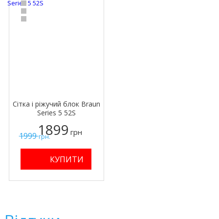
Сітка і ріжучий блок Braun
Series 5 52S
1899
грн
1999
грн.