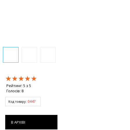
★★★★★
★★★★★
★★★★★
Рейтинг:
5
з
5
Голосів:
8
0447
Код товару:
В АРХІВІ