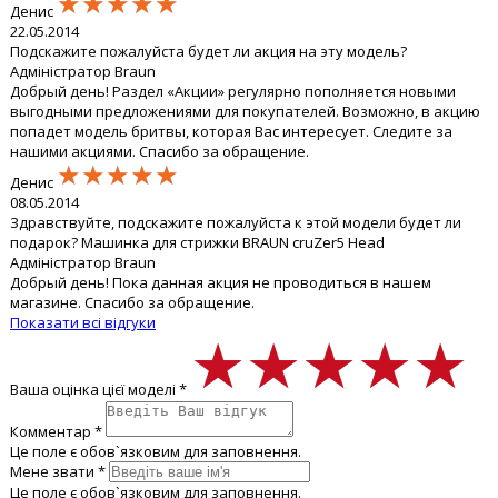
★★★★★
★★★★★
★★★★★
Денис
22.05.2014
Подскажите пожалуйста будет ли акция на эту модель?
Адміністратор Braun
Добрый день! Раздел «Акции» регулярно пополняется новыми
выгодными предложениями для покупателей. Возможно, в акцию
попадет модель бритвы, которая Вас интересует. Следите за
нашими акциями. Спасибо за обращение.
★★★★★
★★★★★
★★★★★
Денис
08.05.2014
Здравствуйте, подскажите пожалуйста к этой модели будет ли
подарок? Машинка для стрижки BRAUN cruZer5 Head
Адміністратор Braun
Добрый день! Пока данная акция не проводиться в нашем
магазине. Спасибо за обращение.
Показати всі відгуки
★★★★★
★★★★★
★★★★★
Ваша оцінка цієї моделі *
Комментар *
Це поле є обов`язковим для заповнення.
Мене звати *
Це поле є обов`язковим для заповнення.