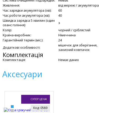
Система очищення і підзарядки:
немає
Живлення:
від мережі / акумулятора
Час зарядки акумулятора (хв):
60
Час роботи акумулятора (хв):
40
Швидка зарядка 5 хвилин (один
э
сеанс гоління):
Колір:
чорний / сріблястий
Країна-виробник:
Німеччина
Гарантійний термін (міс.):
24
мішечок для зберігання,
Додаткові особливості:
захисний ковпачок
Комплектація
Комплектація:
Немає даних
Аксесуари
СУПЕР ЦЕНА!
Код: 0589