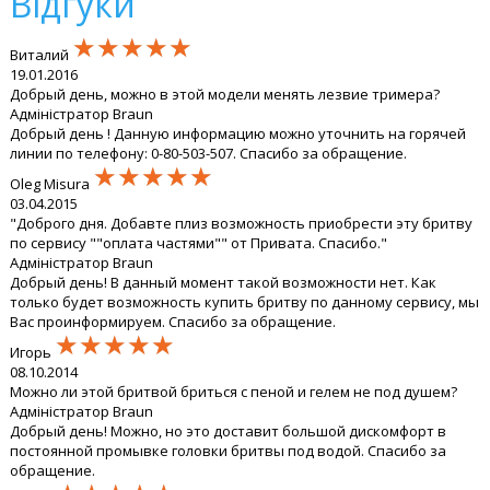
Відгуки
★★★★★
★★★★★
★★★★★
Виталий
19.01.2016
Добрый день, можно в этой модели менять лезвие тримера?
Адміністратор Braun
Добрый день ! Данную информацию можно уточнить на горячей
линии по телефону: 0-80-503-507. Спасибо за обращение.
★★★★★
★★★★★
★★★★★
Oleg Misura
03.04.2015
"Доброго дня. Добавте плиз возможность приобрести эту бритву
по сервису ""оплата частями"" от Привата. Спасибо."
Адміністратор Braun
Добрый день! В данный момент такой возможности нет. Как
только будет возможность купить бритву по данному сервису, мы
Вас проинформируем. Спасибо за обращение.
★★★★★
★★★★★
★★★★★
Игорь
08.10.2014
Можно ли этой бритвой бриться с пеной и гелем не под душем?
Адміністратор Braun
Добрый день! Можно, но это доставит большой дискомфорт в
постоянной промывке головки бритвы под водой. Спасибо за
обращение.