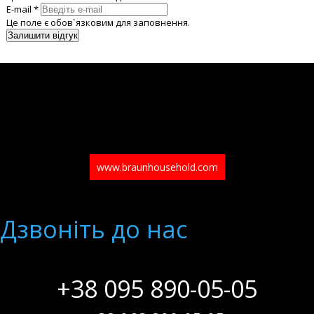
E-mail *
Це поле є обов`язковим для заповнення.
www.braunhousehold.com
Дзвонiть до нас
+38 095 890-05-05