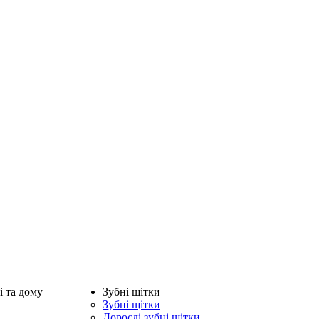
і та дому
Зубні щітки
Зубні щітки
Дорослі зубні щітки