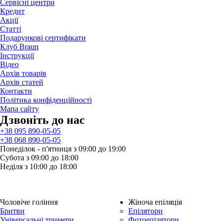
Сервісні центри
Кредит
Акції
Статті
Подарункові сертифікати
Клуб Braun
Iнструкції
Відео
Архів товарів
Архів статей
Контакти
Політика конфіденційності
Мапа сайту
Дзвонiть до нас
+38 095 890-05-05
+38 068 890-05-05
Понеділок - п'ятниця з 09:00 до 19:00
Субота з 09:00 до 18:00
Неділя з 10:00 до 18:00
Чоловіче гоління
Жіноча епіляція
Бритви
Епілятори
Універсальні тримери
Фотоепілятори