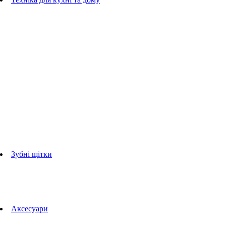
Блендери
ручні блендери
стаціонарні блендери
Кухонні комбайни
Мультипечі
Електрогрилі
Чайники
Соковижималки
Прасувальні системи
праски
Відпарювачі
Міксери
Тостери
Кавоварки
Кавомолки
аксесуари для кухонної техніки
Зубні щітки
Дорослі зубні щітки
Дитячі зубні щітки
Іригатори
Аксесуари для зубних щіток
Технології Oral-B
Aксесуари
Для зубних щіток