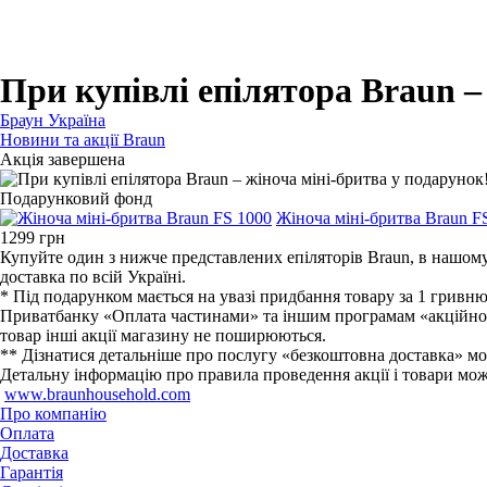
Для бритв
Для епіляторів
Для кухонної техніки
Для прасок та прасувальних систем
При купівлі епілятора Braun –
Браун Україна
Новини та акції Braun
Акція завершена
Подарунковий фонд
Жіноча міні-бритва Braun F
1299
грн
Купуйте один з нижче представлених епіляторів Braun, в нашому
доставка по всій Україні.
* Під подарунком мається на увазі придбання товару за 1 гривню
Приватбанку «Оплата частинами» та іншим програмам «акційного
товар інші акції магазину не поширюються.
** Дізнатися детальніше про послугу «безкоштовна доставка» мо
Детальну інформацію про правила проведення акції і товари можна
www.braunhousehold.com
Про компанію
Оплата
Доставка
Гарантія