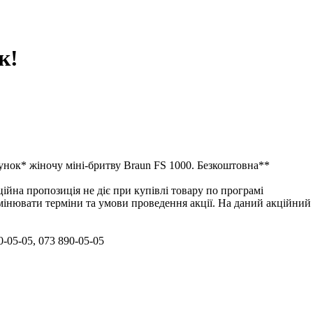
к!
унок* жіночу міні-бритву Braun FS 1000. Безкоштовна**
ійна пропозиція не діє при купівлі товару по програмі
інювати терміни та умови проведення акції. На даний акційний
-05-05, 073 890-05-05