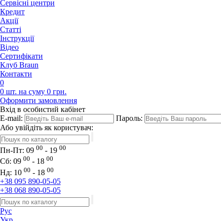
Сервісні центри
Кредит
Акції
Статті
Iнструкції
Відео
Сертифікати
Клуб Braun
Контакти
0
0 шт. на суму 0 грн.
Оформити замовлення
Вхід в особистий кабінет
E-mail:
Пароль:
Або увійдіть як користувач:
00
00
Пн-Пт:
09
- 19
00
00
Сб:
09
- 18
00
00
Нд:
10
- 18
+38 095 890-05-05
+38 068 890-05-05
Рус
Укр