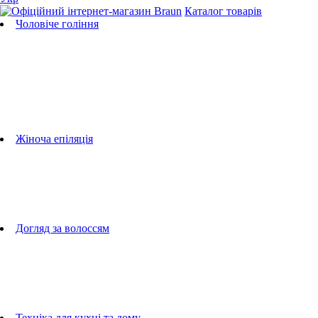
Каталог товарів
Чоловіче гоління
Бритви
Універсальні тримери
Тримери для бороди
Тримери для тіла
Тримери для носа і вух
Машинки для стрижки
Аксесуари для бритв
Підбір бритвених касет
Жіноча епіляція
Епілятори
Фотоепілятори
Прилади по догляду за обличчям
Жіночі грумери
Жіночі бритви
Аксесуари для епіляторів
Догляд за волоссям
Фен-щітки
випрямлячі для волосся
плойки
Фени
Машинки для стрижки
Гребінці
Техніка для кухні та дому