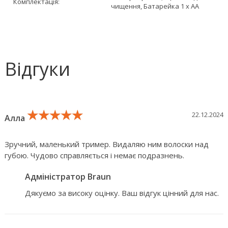
Комплектація:
чищення, Батарейка 1 х AA
Відгуки
★★★★★
★★★★★
★★★★★
22.12.2024
Алла
Зручний, маленький тример. Видаляю ним волоски над
губою. Чудово справляється і немає подразнень.
Адміністратор Braun
Дякуємо за високу оцінку. Ваш відгук цінний для нас.