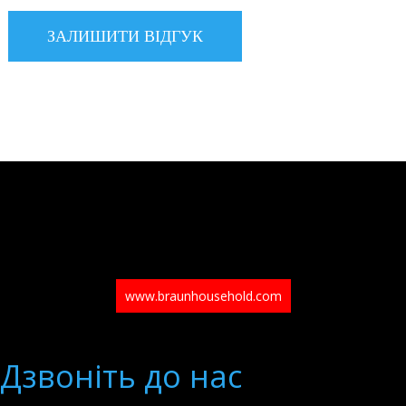
www.braunhousehold.com
Дзвонiть до нас