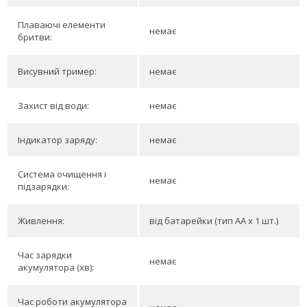
Плаваючі елементи
немає
бритви:
Висувний тример:
немає
Захист від води:
немає
Індикатор заряду:
немає
Система очищення і
немає
підзарядки:
Живлення:
від батарейки (тип АА x 1 шт.)
Час зарядки
немає
акумулятора (хв):
Час роботи акумулятора