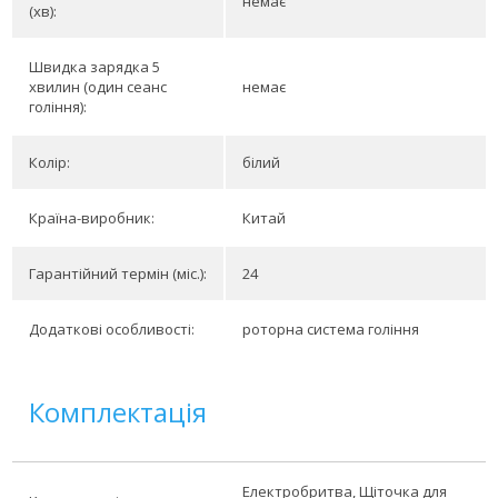
немає
(хв):
Швидка зарядка 5
хвилин (один сеанс
немає
гоління):
Колір:
білий
Країна-виробник:
Китай
Гарантійний термін (міс.):
24
Додаткові особливості:
роторна система гоління
Комплектація
Електробритва, Щіточка для