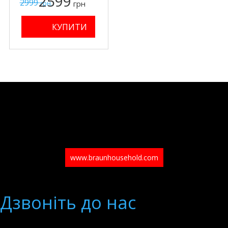
2599
2999
грн
грн.
www.braunhousehold.com
Дзвонiть до нас