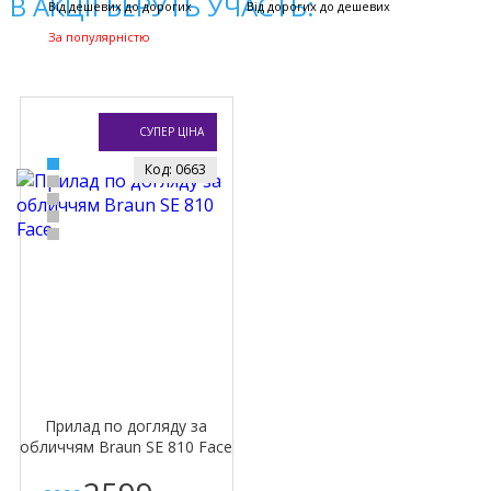
В АКЦІЇ БЕРУТЬ УЧАСТЬ:
Від дешевих до дорогих
Від дорогих до дешевих
За популярністю
СУПЕР ЦІНА
Код: 0663
Прилад по догляду за
обличчям Braun SE 810 Face