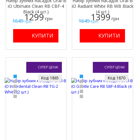
Набір зубних насадок Oral-B
Набір зубних насадок Oral-B
iO Ultimate Clean RB CBF-4
iO Radiant White RB WB Black
Black (4 шт.)
(4 шт.)
1299
1399
грн
грн
1649
1649
грн.
грн.
СУПЕР ЦЕНА!
СУПЕР ЦЕНА!
Код: 1865
Код: 1870