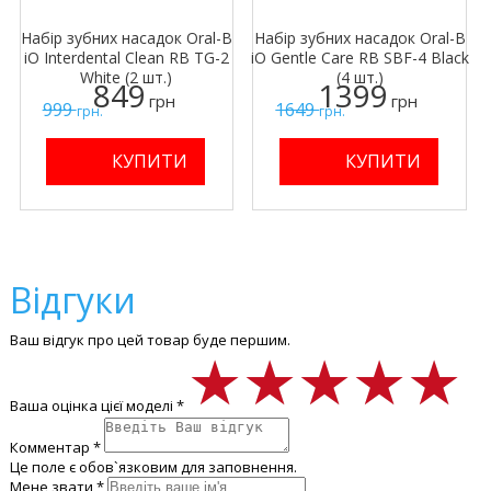
Набір зубних насадок Oral-B
Набір зубних насадок Oral-B
iO Interdental Clean RB TG-2
iO Gentle Care RB SBF-4 Black
White (2 шт.)
(4 шт.)
849
1399
грн
грн
999
1649
грн.
грн.
Відгуки
Ваш відгук про цей товар буде першим.
★★★★★
★★★★★
★★★★★
Ваша оцінка цієї моделі *
Комментар *
Це поле є обов`язковим для заповнення.
Мене звати *