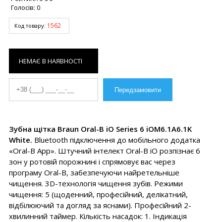
Голосів:
0
1562
Код товару:
НЕМАЄ В НАЯВНОСТІ
Зубна щітка Braun Oral-B iO Series 6 iOM6.1A6.1K
White.
Bluetooth підключення до мобільного додатка
«Oral-B App». Штучний інтелект Oral-B iO розпізнає 6
зон у ротовій порожнині і спрямовує вас через
програму Oral-B, забезпечуючи найретельніше
чищення. 3D-технологія чищення зубів. Режими
чищення: 5 (щоденний, професійний, делікатний,
відбілюючий та догляд за яснами). Професійний 2-
хвилинний таймер. Кількість насадок: 1. Індикація