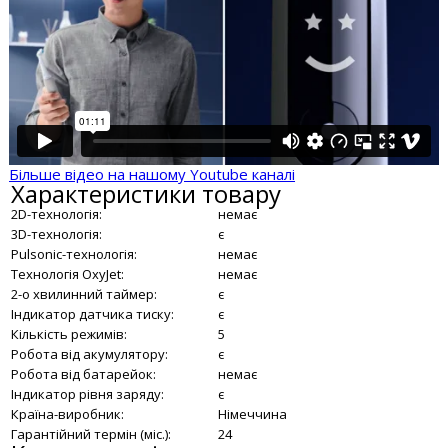
Більше відео на нашому Youtube каналі
Характеристики товару
2D-технологія:
немає
3D-технологія:
є
Pulsonic-технологія:
немає
Технологія OxyJet:
немає
2-о хвилинний таймер:
є
Індикатор датчика тиску:
є
Кількість режимів:
5
Робота від акумулятору:
є
Робота від батарейок:
немає
Індикатор рівня заряду:
є
Країна-виробник:
Німеччина
Гарантійний термін (міс.):
24