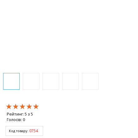
★★★★★
★★★★★
★★★★★
Рейтинг:
5
з
5
Голосів:
0
0754
Код товару: