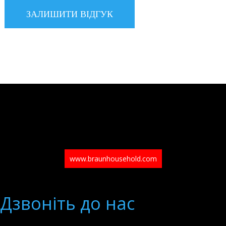
www.braunhousehold.com
Дзвонiть до нас