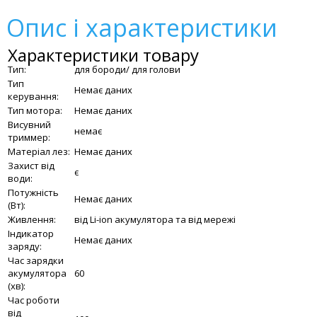
Опис і характеристики
Характеристики товару
Тип:
для бороди/ для голови
Тип
Немає даних
керування:
Тип мотора:
Немає даних
Висувний
немає
триммер:
Матеріал лез:
Немає даних
Захист від
є
води:
Потужність
Немає даних
(Вт):
Живлення:
від Li-ion акумулятора та від мережі
Індикатор
Немає даних
заряду:
Час зарядки
акумулятора
60
(хв):
Час роботи
від