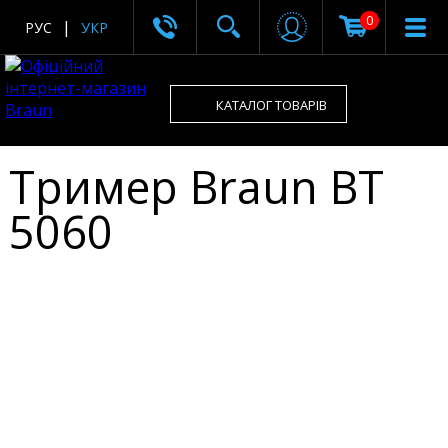
0
РУС
УКР
КАТАЛОГ ТОВАРІВ
Тример Braun BT
5060