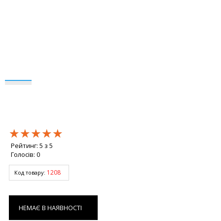
★★★★★
★★★★★
★★★★★
Рейтинг:
5
з
5
Голосів:
0
1208
Код товару:
НЕМАЄ В НАЯВНОСТІ