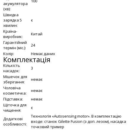
100
акумулятора
(хв):
Швидка
зарядка 5
є
хвилин:
Країна-
Китай
виробник:
Гарантійний
24
термін (міс.):
Колір:
Немає даних
Комплектація
Кількість
3
насадок:
Мішечок для
немає
зберігання:
Чоловіча
немає
косметичка:
Підставка:
немає
Щіточка для
є
чищення:
Технологія «Autosensing motor». В комплектацію
Додаткові
входе: станок Gilette Fusion (з доп. лезом), насадка
особливості:
точковий тример