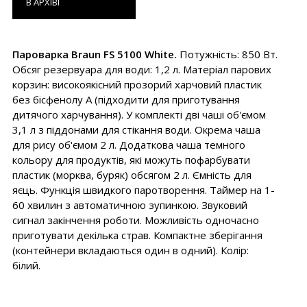
В АРХІВІ
Пароварка Braun FS 5100 White.
Потужність: 850 Вт.
Обсяг резервуара для води: 1,2 л. Матеріал парових
корзин: високоякісний прозорий харчовий пластик
без бісфенолу А (підходити для приготування
дитячого харчування). У комплекті дві чаші об'ємом
3,1 л з піддонами для стікання води. Окрема чаша
для рису об'ємом 2 л. Додаткова чаша темного
кольору для продуктів, які можуть пофарбувати
пластик (морква, буряк) обсягом 2 л. Ємність для
яєць. Функція швидкого паротворення. Таймер на 1-
60 хвилин з автоматичною зупинкою. Звуковий
сигнал закінчення роботи. Можливість одночасно
приготувати декілька страв. Компактне зберігання
(контейнери вкладаються один в одний). Колір:
білий.