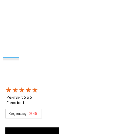
★★★★★
★★★★★
★★★★★
Рейтинг:
5
з
5
Голосів:
1
0746
Код товару: