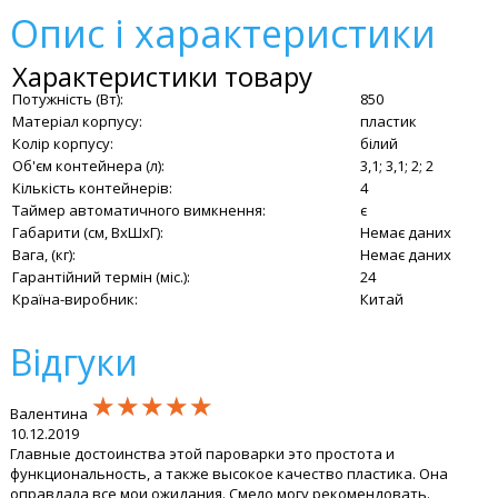
Опис і характеристики
Характеристики товару
Потужність (Вт):
850
Матеріал корпусу:
пластик
Колір корпусу:
білий
Об'єм контейнера (л):
3,1; 3,1; 2; 2
Кількість контейнерів:
4
Таймер автоматичного вимкнення:
є
Габарити (см, ВхШхГ):
Немає даних
Вага, (кг):
Немає даних
Гарантійний термін (міс.):
24
Країна-виробник:
Китай
Відгуки
★★★★★
★★★★★
★★★★★
Валентина
10.12.2019
Главные достоинства этой пароварки это простота и
функциональность, а также высокое качество пластика. Она
оправдала все мои ожидания. Смело могу рекомендовать.