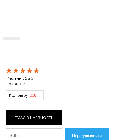
★★★★★
★★★★★
★★★★★
Рейтинг:
5
з
5
Голосів:
2
0681
Код товару:
НЕМАЄ В НАЯВНОСТІ