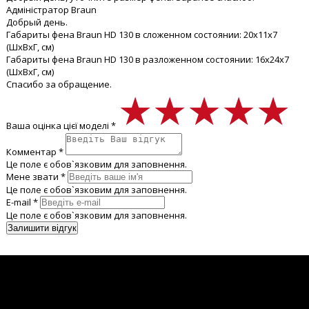
Адміністратор Braun
Добрый день.
Габариты фена Braun HD 130 в сложенном состоянии: 20x11x7
(ШxВxГ, см)
Габариты фена Braun HD 130 в разложенном состоянии: 16x24x7
(ШxВxГ, см)
Спасибо за обращение.
★★★★★
★★★★★
★★★★★
Ваша оцінка цієї моделі *
Комментар *
Це поле є обов`язковим для заповнення.
Мене звати *
Це поле є обов`язковим для заповнення.
E-mail *
Це поле є обов`язковим для заповнення.