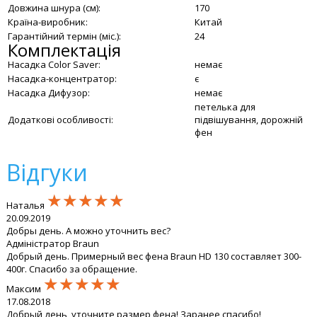
Довжина шнура (см):
170
Країна-виробник:
Китай
Гарантійний термін (міс.):
24
Комплектація
Насадка Color Saver:
немає
Насадка-концентратор:
є
Насадка Дифузор:
немає
петелька для
Додаткові особливості:
підвішування, дорожній
фен
Відгуки
★★★★★
★★★★★
★★★★★
Наталья
20.09.2019
Добры день. А можно уточнить вес?
Адміністратор Braun
Добрый день. Примерный вес фена Braun HD 130 составляет 300-
400г. Спасибо за обращение.
★★★★★
★★★★★
★★★★★
Максим
17.08.2018
Добрый день, уточните размер фена! Заранее спасибо!