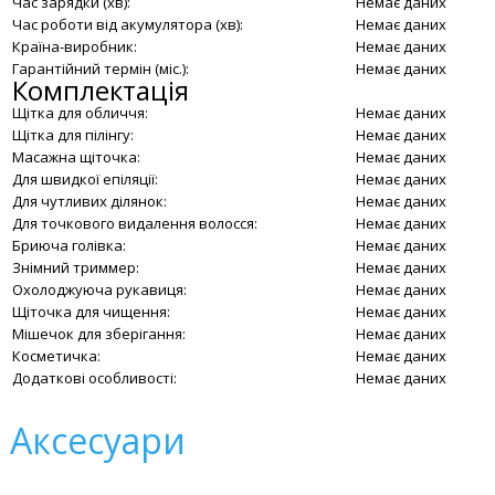
Час зарядки (хв):
Немає даних
Час роботи від акумулятора (хв):
Немає даних
Країна-виробник:
Немає даних
Гарантійний термін (міс.):
Немає даних
Комплектація
Щітка для обличчя:
Немає даних
Щітка для пілінгу:
Немає даних
Масажна щіточка:
Немає даних
Для швидкої епіляції:
Немає даних
Для чутливих ділянок:
Немає даних
Для точкового видалення волосся:
Немає даних
Бриюча голівка:
Немає даних
Знімний триммер:
Немає даних
Охолоджуюча рукавиця:
Немає даних
Щіточка для чищення:
Немає даних
Мішечок для зберігання:
Немає даних
Косметичка:
Немає даних
Додаткові особливості:
Немає даних
Аксесуари