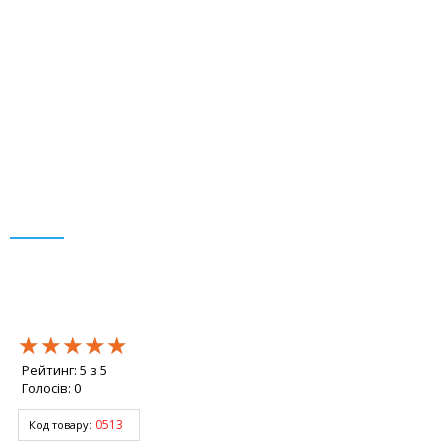
★★★★★
★★★★★
★★★★★
Рейтинг:
5
з
5
Голосів:
0
0513
Код товару: