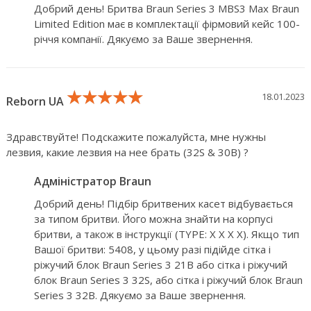
Добрий день! Бритва Braun Series 3 MBS3 Max Braun
Limited Edition має в комплектації фірмовий кейс 100-
річчя компанії. Дякуємо за Ваше звернення.
★★★★★
★★★★★
★★★★★
18.01.2023
Reborn UA
Здравствуйте! Подскажите пожалуйста, мне нужны
лезвия, какие лезвия на нее брать (32S & 30B) ?
Адміністратор Braun
Добрий день! Підбір бритвених касет відбувається
за типом бритви. Його можна знайти на корпусі
бритви, а також в інструкції (TYPE: X X X X). Якщо тип
Вашої бритви: 5408, у цьому разі підійде сітка і
ріжучий блок Braun Series 3 21B або сітка і ріжучий
блок Braun Series 3 32S, або сітка і ріжучий блок Braun
Series 3 32B. Дякуємо за Ваше звернення.