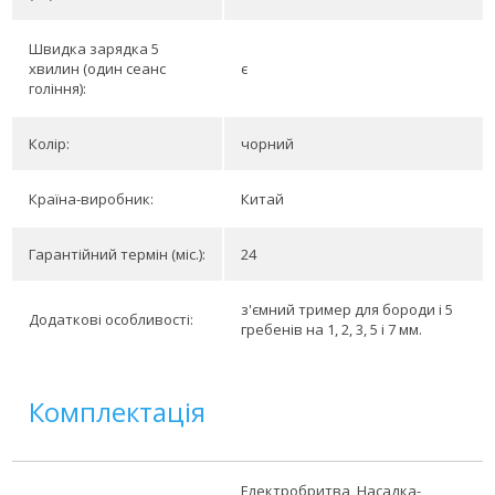
Швидка зарядка 5
хвилин (один сеанс
є
гоління):
Колір:
чорний
Країна-виробник:
Китай
Гарантійний термін (міс.):
24
з'ємний тример для бороди і 5
Додаткові особливості:
гребенів на 1, 2, 3, 5 і 7 мм.
Комплектація
Електробритва, Насадка-