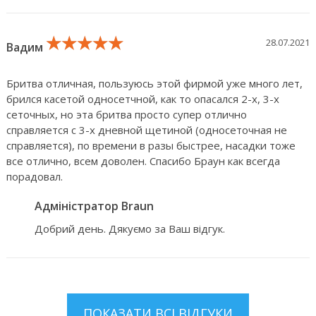
★★★★★
★★★★★
★★★★★
28.07.2021
Вадим
Бритва отличная, пользуюсь этой фирмой уже много лет,
брился касетой односетчной, как то опасался 2-х, 3-х
сеточных, но эта бритва просто супер отлично
справляется с 3-х дневной щетиной (односеточная не
справляется), по времени в разы быстрее, насадки тоже
все отлично, всем доволен. Спасибо Браун как всегда
порадовал.
Адміністратор Braun
Добрий день. Дякуємо за Ваш відгук.
ПОКАЗАТИ ВСІ ВІДГУКИ