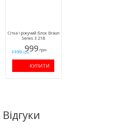
Сітка і ріжучий блок Braun
Series 3 21B
999
грн
1199
грн.
Відгуки