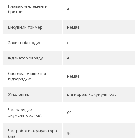
Плаваючі елементи
є
бритви:
Висувний тример:
немає
Захист від води:
є
Індикатор заряду:
є
Система очищення і
немає
підзарядки:
Живлення:
від мережі / акумулятора
Час зарядки
60
акумулятора (хв):
Час роботи акумулятора
30
(хв):