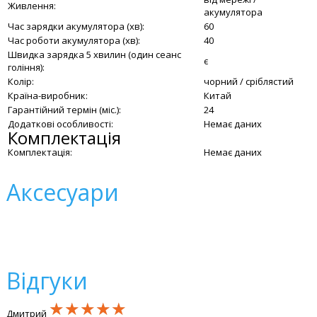
Живлення:
акумулятора
Час зарядки акумулятора (хв):
60
Час роботи акумулятора (хв):
40
Швидка зарядка 5 хвилин (один сеанс
є
гоління):
Колір:
чорний / сріблястий
Країна-виробник:
Китай
Гарантійний термін (міс.):
24
Додаткові особливості:
Немає даних
Комплектація
Комплектація:
Немає даних
Аксесуари
Відгуки
★★★★★
★★★★★
★★★★★
Дмитрий