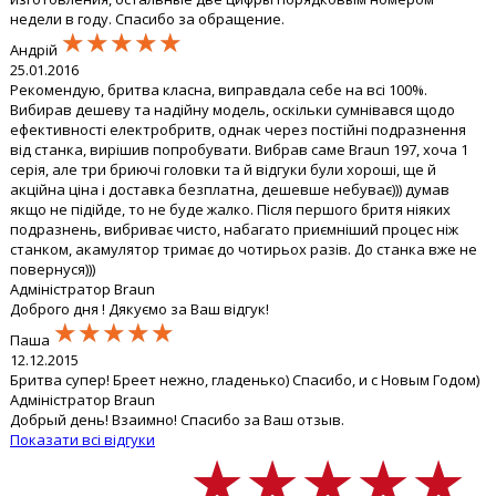
недели в году. Спасибо за обращение.
★★★★★
★★★★★
★★★★★
Андрій
25.01.2016
Рекомендую, бритва класна, виправдала себе на всі 100%.
Вибирав дешеву та надійну модель, оскільки сумнівався щодо
ефективності електробритв, однак через постійні подразнення
від станка, вирішив попробувати. Вибрав саме Braun 197, хоча 1
серія, але три бриючі головки та й відгуки були хороші, ще й
акційна ціна і доставка безплатна, дешевше небуває))) думав
якщо не підійде, то не буде жалко. Після першого бритя ніяких
подразнень, вибриває чисто, набагато приємніший процес ніж
станком, акамулятор тримає до чотирьох разів. До станка вже не
повернуся)))
Адміністратор Braun
Доброго дня ! Дякуємо за Ваш відгук!
★★★★★
★★★★★
★★★★★
Паша
12.12.2015
Бритва супер! Бреет нежно, гладенько) Спасибо, и с Новым Годом)
Адміністратор Braun
Добрый день! Взаимно! Спасибо за Ваш отзыв.
Показати всі відгуки
★★★★★
★★★★★
★★★★★