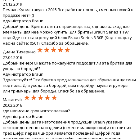
21.12.2019
Печаль Купил такую в 2015 Все работает огонь, сменных ножей в
продаже нет!!(((
Адміністратор Braun
Добрый день. Бритва снята с производства, однако расходные
элементы для неё можно купить. Для бритвы Braun Series 1 197
подойдет сетка и режущий блок Braun Series 3 30B (Код товара у
нас на сайте: 0501). Спасибо за обращение.
★★★★★
★★★★★
★★★★★
Диана Тихерино
27.04.2016
Добрый вечер! Скажите пожалуйста подходит ли эта бритва для
ухода за бородой?
Адміністратор Braun
Здравствуйте! Эта бритва предназначена для сбривания щетины
под ноль. Для ухода за бородой, вам подойдут мультигрумеры
или триммеры для бороды. Спасибо за обращение.
★★★★★
★★★★★
★★★★★
Makarevik
20.02.2016
где написано срок изготовления?
Адміністратор Braun
Добрый день! Дата изготовления продукции Braun указана
непосредственно на изделии (в месте маркировки) и состоит из
трех цифр: первая цифра является последней цифрой года
изготовления, остальные две цифры порядковым номером