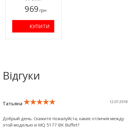
969
грн
Відгуки
★★★★★
★★★★★
★★★★★
12.07.2018
Татьяна
Добрый день. Скажите пожалуйста, какие отличия между
этой моделью и MQ 5177 BK Buffet?