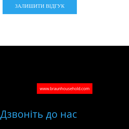
www.braunhousehold.com
Дзвонiть до нас