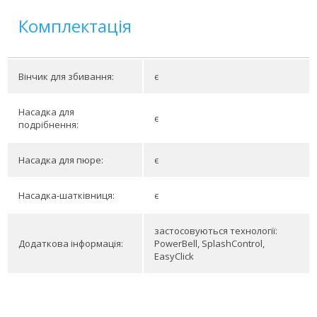
Комплектація
Вінчик для збивання:
є
Насадка для
є
подрібнення:
Насадка для пюре:
є
Насадка-шатківниця:
є
застосовуються технології:
Додаткова інформація:
PowerBell, SplashControl,
EasyClick