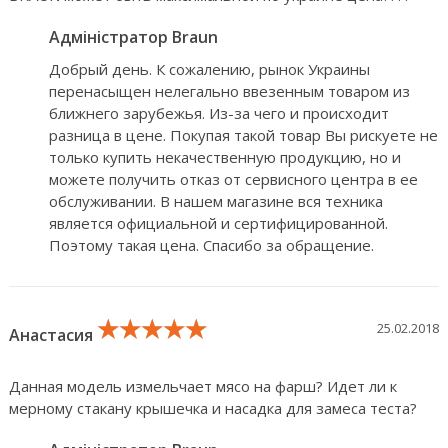
Адміністратор Braun
Добрый день. К сожалению, рынок Украины
перенасыщен нелегально ввезенным товаром из
ближнего зарубежья. Из-за чего и происходит
разница в цене. Покупая такой товар Вы рискуете не
только купить некачественную продукцию, но и
можете получить отказ от сервисного центра в ее
обслуживании. В нашем магазине вся техника
является официальной и сертифицированной.
Поэтому такая цена. Спасибо за обращение.
★★★★★
★★★★★
★★★★★
25.02.2018
Анастасия
Данная модель измельчает мясо на фарш? Идет ли к
мерному стакану крышечка и насадка для замеса теста?