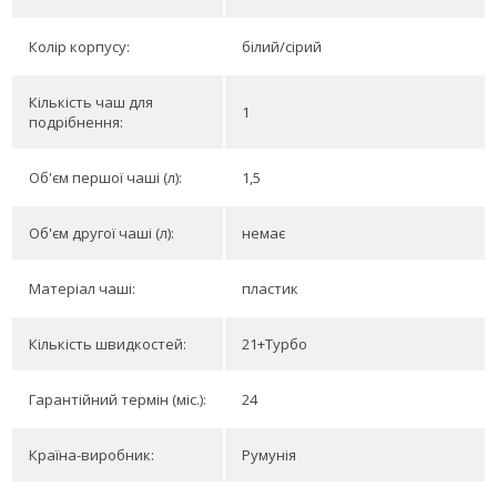
Колір корпусу:
білий/сірий
Кількість чаш для
1
подрібнення:
Об'єм першої чаші (л):
1,5
Об'єм другої чаші (л):
немає
Матеріал чаші:
пластик
Кількість швидкостей:
21+Турбо
Гарантійний термін (міс.):
24
Країна-виробник:
Румунія