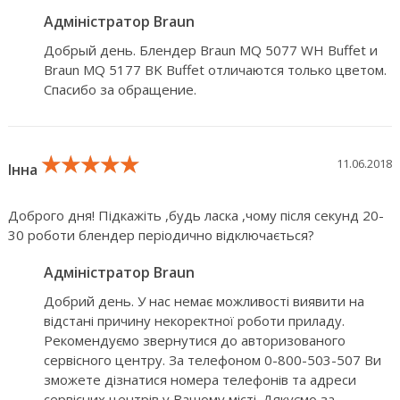
Адміністратор Braun
Добрый день. Блендер Braun MQ 5077 WH Buffet и
Braun MQ 5177 BK Buffet отличаются только цветом.
Спасибо за обращение.
★★★★★
★★★★★
★★★★★
11.06.2018
Інна
Доброго дня! Підкажіть ,будь ласка ,чому після секунд 20-
30 роботи блендер періодично відключається?
Адміністратор Braun
Добрий день. У нас немає можливості виявити на
відстані причину некоректної роботи приладу.
Рекомендуємо звернутися до авторизованого
сервісного центру. За телефоном 0-800-503-507 Ви
зможете дізнатися номера телефонів та адреси
сервісних центрів у Вашому місті. Дякуємо за