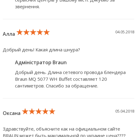
звернення.
★★★★★
★★★★★
★★★★★
04.05.2018
Алла
Добрый день! Какая длина шнура?
Адміністратор Braun
Добрый день. Длина сетевого провода блендера
Braun MQ 5077 WH Buffet составляет 120
сантиметров. Спасибо за обращение.
★★★★★
★★★★★
★★★★★
05.04.2018
Оксана
Здравствуйте, объясните как на официальном сайте
BRAUN может быть максимальной по украине цена????