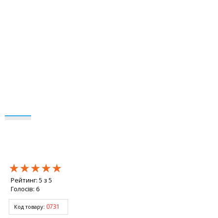
★★★★★
★★★★★
★★★★★
Рейтинг:
5
з
5
Голосів:
6
0731
Код товару: