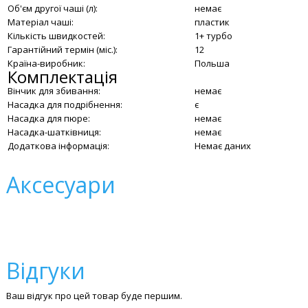
Об'єм другої чаші (л):
немає
Матеріал чаші:
пластик
Кількість швидкостей:
1+ турбо
Гарантійний термін (міс.):
12
Країна-виробник:
Польша
Комплектація
Вінчик для збивання:
немає
Насадка для подрібнення:
є
Насадка для пюре:
немає
Насадка-шатківниця:
немає
Додаткова інформація:
Немає даних
Аксесуари
Відгуки
Ваш відгук про цей товар буде першим.