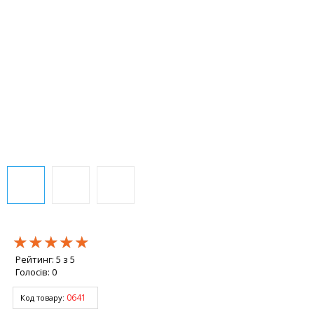
★★★★★
★★★★★
★★★★★
Рейтинг:
5
з
5
Голосів:
0
0641
Код товару: