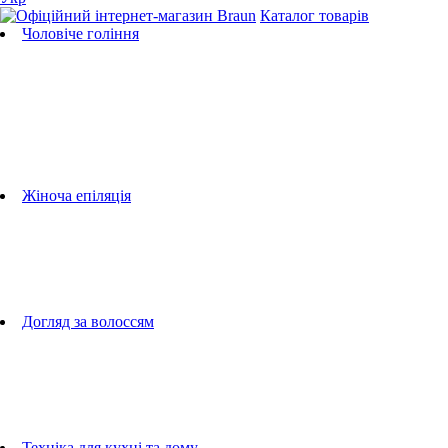
Каталог товарів
Чоловіче гоління
Бритви
Універсальні тримери
Тримери для бороди
Тримери для тіла
Тримери для носа і вух
Машинки для стрижки
Аксесуари для бритв
Підбір бритвених касет
Жіноча епіляція
Епілятори
Фотоепілятори
Прилади по догляду за обличчям
Жіночі грумери
Жіночі бритви
Аксесуари для епіляторів
Догляд за волоссям
Фен-щітки
випрямлячі для волосся
плойки
Фени
Машинки для стрижки
Гребінці
Техніка для кухні та дому