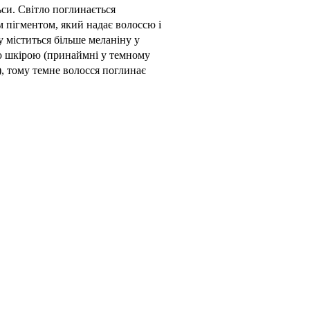
ьси. Світло поглинається
 пігментом, який надає волоссю і
ку міститься більше меланіну у
ю шкірою (принаймні у темному
і), тому темне волосся поглинає