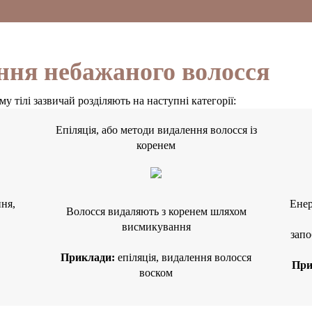
ння небажаного волосся
 тілі зазвичай розділяють на наступні категорії:
Епіляція, або методи видалення волосся із
коренем
ня,
Енер
Волосся видаляють з коренем шляхом
висмикування
запо
Приклади:
епіляція, видалення волосся
При
воском