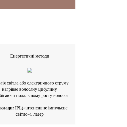
Енергетичні методи
гія світла або електричного струму
нагріває волосяну цибулину,
бігаючи подальшому росту волосся
клади:
IPL(«інтенсивне імпульсне
світло»), лазер