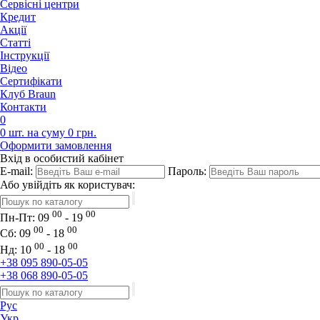
Сервісні центри
Кредит
Акції
Статті
Iнструкції
Відео
Сертифікати
Клуб Braun
Контакти
0
0 шт. на суму 0 грн.
Оформити замовлення
Вхід в особистий кабінет
E-mail:
Пароль:
Або увійдіть як користувач:
00
00
Пн-Пт:
09
- 19
00
00
Сб:
09
- 18
00
00
Нд:
10
- 18
+38 095 890-05-05
+38 068 890-05-05
Рус
Укр