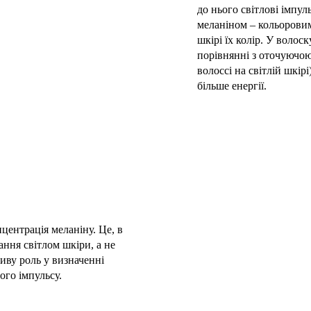
до нього світлові імпул
меланіном – кольоровим
шкірі їх колір. У волос
порівнянні з оточуючо
волоссі на світлій шкір
більше енергії.
центрація меланіну. Це, в
ання світлом шкіри, а не
иву роль у визначенні
ого імпульсу.