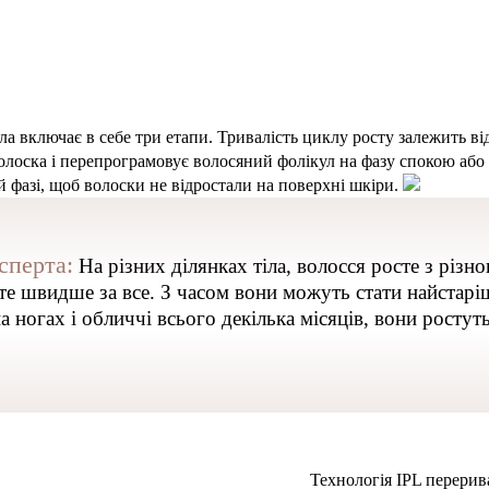
ла включає в себе три етапи. Тривалість циклу росту залежить від
лоска і перепрограмовує волосяний фолікул на фазу спокою або
й фазі, щоб волоски не відростали на поверхні шкіри.
сперта:
На різних ділянках тіла, волосся росте з різ
те швидше за все. З часом вони можуть стати найстаріш
 ногах і обличчі всього декілька місяців, вони ростут
Технологія IPL перерив