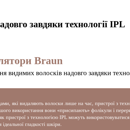
довго завдяки технології IPL
ілятори Braun
я видимих волосків надовго завдяки техно
ами, які видаляють волоски лише на час, пристрої з тех
ершого використання вони «присипають» фолікули і перер
 як пристрої з технологією IPL можуть використовуватис
 ідеальної гладкості шкіри.