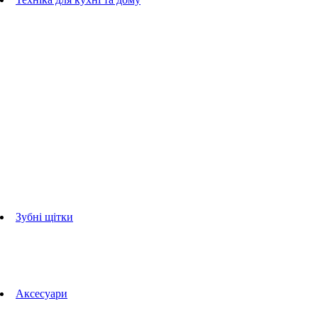
Блендери
ручні блендери
стаціонарні блендери
Кухонні комбайни
Мультипечі
Електрогрилі
Чайники
Соковижималки
Прасувальні системи
праски
Відпарювачі
Міксери
Тостери
Кавоварки
Кавомолки
аксесуари для кухонної техніки
Зубні щітки
Дорослі зубні щітки
Дитячі зубні щітки
Іригатори
Аксесуари для зубних щіток
Технології Oral-B
Aксесуари
Для зубних щіток