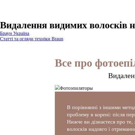
Для бритв
Для епіляторів
Для кухонної техніки
Для прасок та прасувальних систем
Видалення видимих волосків на
Браун Україна
Статті та огляди техніки Braun
Все про фотоеп
Видаленн
В порівнянні з іншими метод
проблему в корені: після п
Нижче ви дізнаєтеся про те,
волосків надовго і отримання