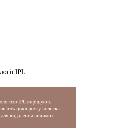
логії IPL
нологією IPL вирішують
ивають цикл росту волоска.
я для видалення видимих