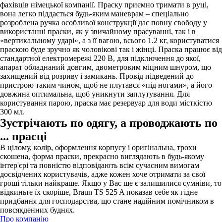
фахівців німецької компанії. Праску приємно тримати в руці,
вона легко піддається будь-яким маневрам – спеціально
розроблена ручка особливої ​​конструкції дає повну свободу у
використанні праски, як у звичайному прасуванні, так і в
«вертикальному ударі», а з її вагою, всього 1.2 кг, користуватися
праскою буде зручно як чоловікові так і жінці. Праска працює від
стандартної електромережі 220 В, для підключення до якої,
апарат обладнаний довгим, двометровим міцним шнуром, що
захищений від розриву і замикань. Провід підведений до
пристрою таким чином, щоб не плутався «під ногами», а його
довжина оптимальна, щоб уникнути заплутування. Для
користування парою, праска має резервуар для води місткістю
300 мл.
Зустрічають по одягу, а проводжають по
... прасці
В цілому, колір, оформлення корпусу і оригінальна, трохи
скошена, форма праски, прекрасно виглядають в будь-якому
інтер'єрі та повністю відповідають всім сучасним вимогам
досвідчених користувачів, адже кожен хоче отримати за свої
гроші тільки найкраще. Якщо у Вас ще є залишилися сумніви, то
відкиньте їх скоріше, Braun TS 525 A показав себе як гідне
придбання для господарства, що стане надійним помічником в
повсякденних буднях.
Про компанію