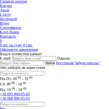
Сервісні центри
Кредит
Акції
Статті
Iнструкції
Відео
Сертифікати
Клуб Braun
Контакти
0
0 шт. на суму 0 грн.
Оформити замовлення
Вхід в особистий кабінет
E-mail:
Пароль:
Реєстрація
Забули пароль?
Або увійдіть як користувач:
00
00
Пн-Пт:
09
- 19
00
00
Сб:
09
- 18
00
00
Нд:
10
- 18
+38 095 890-05-05
+38 068 890-05-05
Рус