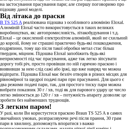
на застосування прасування пари; але спершу поговоримо про
підошву даної моделі.
Від літака до праски
В TS 525 A
реалізована підошва з особливого алюмінію Eloxal.
Алюміній Eloxal часто використовується в таких великих
виробництвах, як: автопромисловість, літакобудування і т.д.
Eloxal – це окислений електролітом алюміній, який не схильний
до корозії, йому не страшні практично будь-які пошкодження,
подряпини, тому що після такої обробки метал стає більш
твердим, міцним. Підошва Eloxal запобіжить будь-які
неприємності під час прасування, адже так легко зіпсувати
дорогу тобі річ, просто провівши по ній гарячою праскою і
виявивши за нею слід сажі або іржі, що вже навряд чи можна
відіпрати. Підошва Eloxal має безліч отворів в різних місцях для
рівномірної та щедрої подачі пари при прасуванні. Для цього є
два режими подачі пари, так, для простого тиску пари можна
вибрати показник 30 г / хв, тоді як для парового удару це число
легко змінюється до 120 г / хв – потужність апарату дозволяє це
зробити без найменших труднощів.
З легким паром!
У разі, коли Ви користуєтеся праскою Braun TS 525 A в самих
звичайних умовах, розпрасовуючи речі після прання, 30 грам
пари в хвилину, допоможуть впоратися з важко
розпрасовуючими складками, надати чіткої лінії коміру і