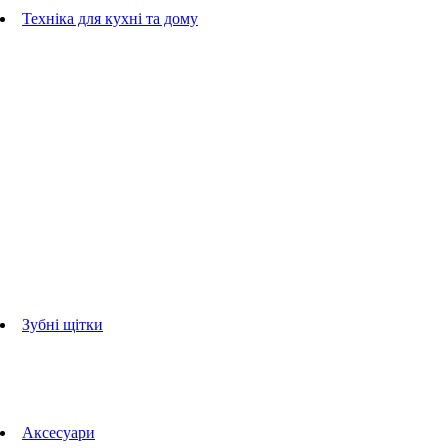
Гребінці
Техніка для кухні та дому
Блендери
ручні блендери
стаціонарні блендери
Кухонні комбайни
Мультипечі
Електрогрилі
Чайники
Соковижималки
Прасувальні системи
праски
Відпарювачі
Міксери
Тостери
Кавоварки
Кавомолки
аксесуари для кухонної техніки
Зубні щітки
Дорослі зубні щітки
Дитячі зубні щітки
Іригатори
Аксесуари для зубних щіток
Технології Oral-B
Aксесуари