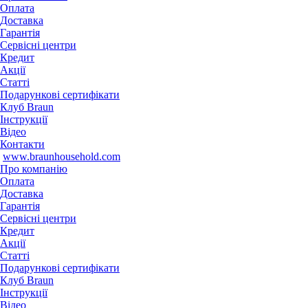
Оплата
Доставка
Гарантія
Сервісні центри
Кредит
Акції
Статті
Подарункові сертифікати
Клуб Braun
Iнструкції
Відео
Контакти
www.braunhousehold.com
Про компанію
Оплата
Доставка
Гарантія
Сервісні центри
Кредит
Акції
Статті
Подарункові сертифікати
Клуб Braun
Iнструкції
Відео