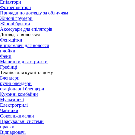
Епілятори
Фотоепілятори
Прилади по догляду за обличчям
Жіночі грумери
Жіночі бритви
Аксесуари для епіляторів
Догляд за волоссям
Фен-щітки
випрямлячі для волосся
плойки
Фени
Машинки для стрижки
Гребінці
Техніка для кухні та дому
Блендери
ручні блендери
стаціонарні блендери
Кухонні комбайни
Мультипечі
Електрогрилі
Чайники
Соковижималки
Прасувальні системи
праски
Відпарювачі