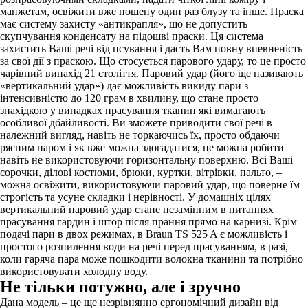
манжетам, освіжити вже ношену один раз блузу та інше. Праска
має систему захисту «антикрапля», що не допустить
скупчування конденсату на підошві праски. Ця система
захистить Ваші речі від псування і дасть Вам повну впевненість
за свої дії з праскою. Що стосується парового удару, то це просто
чарівний винахід 21 століття. Паровий удар (його ще називають
«вертикальний удар») дає можливість викиду пари з
інтенсивністю до 120 грам в хвилину, що стане просто
знахідкою у випадках прасування тканин які вимагають
особливої ​​дбайливості. Ви зможете приводити свої речі в
належний вигляд, навіть не торкаючись їх, просто обдаючи
рясним паром і як вже можна здогадатися, це можна робити
навіть не використовуючи горизонтальну поверхню. Всі Ваші
сорочки, ділові костюми, брюки, куртки, вітрівки, пальто, –
можна освіжити, використовуючи паровий удар, що поверне їм
строгість та усуне складки і нерівності. У домашніх цілях
вертикальний паровий удар стане незамінним в питаннях
прасування гардин і штор після прання прямо на карнизі. Крім
подачі пари в двох режимах, в Braun TS 525 A є можливість і
простого розпилення води на речі перед прасуванням, в разі,
коли гаряча пара може пошкодити волокна тканини та потрібно
використовувати холодну воду.
Не тільки потужно, але і зручно
Дана модель – це ще незрівнянно ергономічний дизайн від