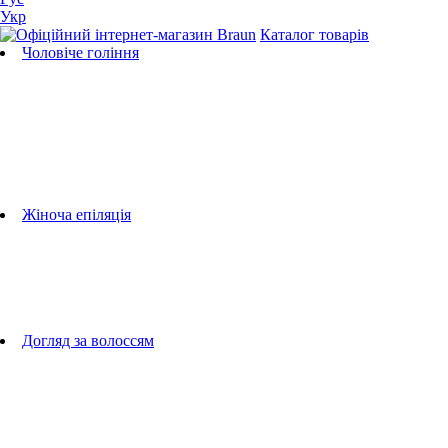
Укр
Каталог товарів
Чоловіче гоління
Бритви
Універсальні тримери
Тримери для бороди
Тримери для тіла
Тримери для носа і вух
Машинки для стрижки
Аксесуари для бритв
Підбір бритвених касет
Жіноча епіляція
Епілятори
Фотоепілятори
Прилади по догляду за обличчям
Жіночі грумери
Жіночі бритви
Аксесуари для епіляторів
Догляд за волоссям
Фен-щітки
випрямлячі для волосся
плойки
Фени
Машинки для стрижки