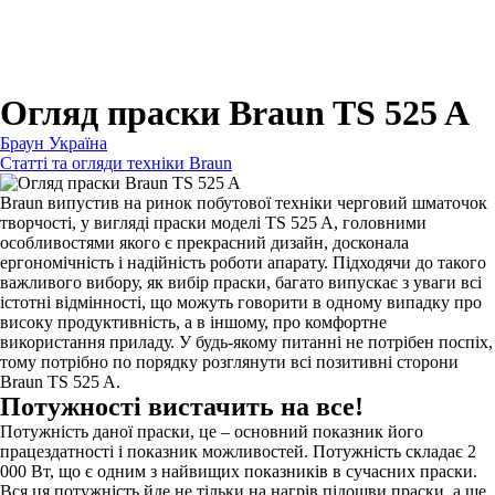
Для зубних щіток
Для бритв
Для епіляторів
Для кухонної техніки
Для прасок та прасувальних систем
Огляд праски Braun TS 525 A
Браун Україна
Статті та огляди техніки Braun
Braun випустив на ринок побутової техніки черговий шматочок
творчості, у вигляді праски моделі TS 525 A, головними
особливостями якого є прекрасний дизайн, досконала
ергономічність і надійність роботи апарату. Підходячи до такого
важливого вибору, як вибір праски, багато випускає з уваги всі
істотні відмінності, що можуть говорити в одному випадку про
високу продуктивність, а в іншому, про комфортне
використання приладу. У будь-якому питанні не потрібен поспіх,
тому потрібно по порядку розглянути всі позитивні сторони
Braun TS 525 A.
Потужності вистачить на все!
Потужність даної праски, це – основний показник його
працездатності і показник можливостей. Потужність складає 2
000 Вт, що є одним з найвищих показників в сучасних праски.
Вся ця потужність йде не тільки на нагрів підошви праски, а ще