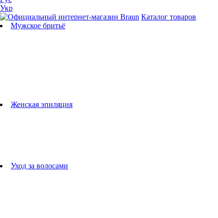
Укр
Каталог товаров
Мужское бритьё
Бритвы
Универсальные триммеры
Триммеры для бороды
Триммеры для тела
Триммеры для носа и ушей
Машинки для стрижки
Аксессуары для бритв
Подбор бритвенных кассет
Женская эпиляция
Эпиляторы
Фотоэпиляторы
Приборы по уходу за лицом
женские грумеры
Женские бритвы
Аксессуары для эпиляторов
Уход за волосами
Фен-щетки
выпрямители для волос
плойки
Фены
Машинки для стрижки