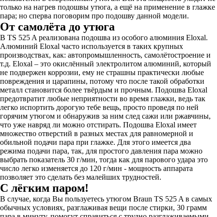
только на нагрев подошвы утюга, а ещё на применение в глажке
пара; но сперва поговорим про подошву данной модели.
От самолёта до утюга
В TS 525 A реализована подошва из особого алюминия Eloxal.
Алюминий Eloxal часто используется в таких крупных
производствах, как: автопромышленность, самолётостроение и
т.д. Eloxal – это окислённый электролитом алюминий, который
не подвержен коррозии, ему не страшны практически любые
повреждения и царапины, потому что после такой обработки
металл становится более твёрдым и прочным. Подошва Eloxal
предотвратит любые неприятности во время глажки, ведь так
легко испортить дорогую тебе вещь, просто проведя по ней
горячим утюгом и обнаружив за ним след сажи или ржавчины,
что уже навряд ли можно отстирать. Подошва Eloxal имеет
множество отверстий в разных местах для равномерной и
обильной подачи пара при глажке. Для этого имеется два
режима подачи пара, так, для простого давления пара можно
выбрать показатель 30 г/мин, тогда как для парового удара это
число легко изменяется до 120 г/мин - мощность аппарата
позволяет это сделать без малейших трудностей.
С лёгким паром!
В случае, когда Вы пользуетесь утюгом Braun TS 525 A в самых
обычных условиях, разглаживая вещи после стирки, 30 грамм
пара в минуту, помогут справиться с трудно разглаживаемыми