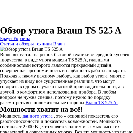
Для зубных щеток
Для бритв
Для эпиляторов
Для кухонной техники
Для утюгов и гладильных систем
Обзор утюга Braun TS 525 A
Браун Украина
Статьи и обзоры техники Braun
Braun выпустил на рынок бытовой техники очередной кусочек
творчества, в виде утюга модели TS 525 A, главными
особенностями которого являются прекрасный дизайн,
совершенная эргономичность и надёжность работы аппарата.
Подходя к такому важному выбору, как выбор утюга, многие
упускает из виду все существенные различия, что могут
говорить в одном случае о высокой производительности, а в
другой, о комфортном использовании прибора. В любом
вопросе не нужна спешка, поэтому нужно по порядку
рассмотреть все положительные стороны
Braun TS 525 A
.
Мощности хватит на всё!
Мощность
данного утюга
, это – основной показатель его
работоспособности и показатель возможностей. Мощность
составляет 2 000 Вт, что является одним из самых высоких
показателей в современных утюгах. Вся эта мощность уходит не