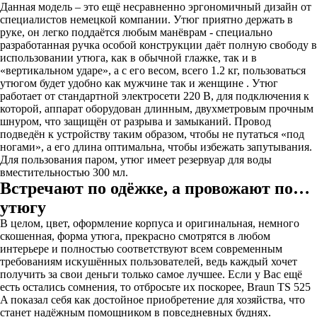
Данная модель – это ещё несравненно эргономичный дизайн от
специалистов немецкой компании. Утюг приятно держать в
руке, он легко поддаётся любым манёврам - специально
разработанная ручка особой конструкции даёт полную свободу в
использовании утюга, как в обычной глажке, так и в
«вертикальном ударе», а с его весом, всего 1.2 кг, пользоваться
утюгом будет удобно как мужчине так и женщине . Утюг
работает от стандартной электросети 220 В, для подключения к
которой, аппарат оборудован длинным, двухметровым прочным
шнуром, что защищён от разрыва и замыканий. Провод
подведён к устройству таким образом, чтобы не путаться «под
ногами», а его длина оптимальна, чтобы избежать запутывания.
Для пользования паром, утюг имеет резервуар для воды
вместительностью 300 мл.
Встречают по одёжке, а провожают по…
утюгу
В целом, цвет, оформление корпуса и оригинальная, немного
скошенная, форма утюга, прекрасно смотрятся в любом
интерьере и полностью соответствуют всем современным
требованиям искушённых пользователей, ведь каждый хочет
получить за свои деньги только самое лучшее. Если у Вас ещё
есть остались сомнения, то отбросьте их поскорее, Braun TS 525
A показал себя как достойное приобретение для хозяйства, что
станет надёжным помощником в повседневных буднях.