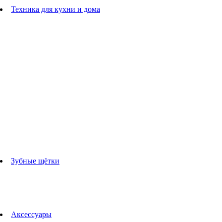
Расчески
Техника для кухни и дома
Блендеры
погружные блендеры
стационарные блендеры
Кухонные комбайны
Мультипечи
Чайники
Электрогрили
Соковыжималки
Гладильные системы
Утюги
Отпариватели
Миксеры
Тостеры
Кофеварки
Кофемолки
аксессуары для кухонной техники
Зубные щётки
Взрослые зубные щетки
Детские зубные щётки
Ирригаторы
Аксессуары для зубных щеток
Технологии Oral-B
Аксессуары