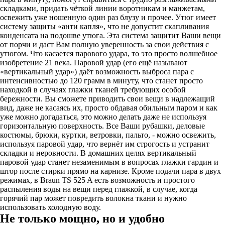
складками, придать чёткой линии воротникам и манжетам,
освежить уже ношенную один раз блузу и прочее. Утюг имеет
систему защиты «анти капля», что не допустит скапливания
конденсата на подошве утюга. Эта система защитит Ваши вещи
от порчи и даст Вам полную уверенность за свои действия с
утюгом. Что касается парового удара, то это просто волшебное
изобретение 21 века. Паровой удар (его ещё называют
«вертикальный удар») даёт возможность выброса пара с
интенсивностью до 120 грамм в минуту, что станет просто
находкой в случаях глажки тканей требующих особой
бережности. Вы сможете приводить свои вещи в надлежащий
вид, даже не касаясь их, просто обдавая обильным паром и как
уже можно догадаться, это можно делать даже не используя
горизонтальную поверхность. Все Ваши рубашки, деловые
костюмы, брюки, куртки, ветровки, пальто, - можно освежить,
используя паровой удар, что вернёт им строгость и устранит
складки и неровности. В домашних целях вертикальный
паровой удар станет незаменимым в вопросах глажки гардин и
штор после стирки прямо на карнизе. Кроме подачи пара в двух
режимах, в Braun TS 525 A есть возможность и простого
распыления воды на вещи перед глажкой, в случае, когда
горячий пар может повредить волокна ткани и нужно
использовать холодную воду.
Не только мощно, но и удобно