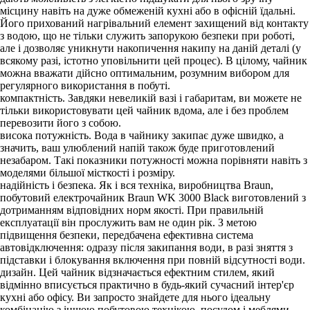
місцину навіть на дуже обмеженій кухні або в офісній їдальні.
Його прихований нагрівальний елемент захищений від контакту
з водою, що не тільки служить запорукою безпеки при роботі,
але і дозволяє уникнути накопичення накипу на даній деталі (у
всякому разі, істотно уповільнити цей процес). В цілому, чайник
можна вважати дійсно оптимальним, розумним вибором для
регулярного використання в побуті.
компактність. Завдяки невеликій вазі і габаритам, ви можете не
тільки використовувати цей чайник вдома, але і без проблем
перевозити його з собою.
висока потужність. Вода в чайнику закипає дуже швидко, а
значить, ваш улюблений напій також буде приготовлений
незабаром. Такі показники потужності можна порівняти навіть з
моделями більшої місткості і розміру.
надійність і безпека. Як і вся техніка, виробництва Braun,
побутовий електрочайник Braun WK 3000 Black виготовлений з
дотриманням відповідних норм якості. При правильній
експлуатації він прослужить вам не один рік. З метою
підвищення безпеки, передбачена ефективна система
автовідключення: одразу після закипання води, в разі зняття з
підставки і блокування включення при повній відсутності води.
дизайн. Цей чайник відзначається ефектним стилем, який
відмінно вписується практично в будь-який сучасний інтер'єр
кухні або офісу. Ви запросто знайдете для нього ідеальну
комбінацію з іншою побутовою технікою, посудом і меблями.