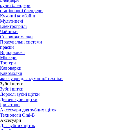
Блендери
ручні блендери
стаціонарні блендери
Кухонні комбайни
Мультипечі
Електрогрилі
Чайники
Соковижималки
Прасувальні системи
праски
Відпарювачі
Міксери
Тостери
Кавоварки
Кавомолки
аксесуари для кухонної техніки
Зубні щітки
Зубні щітки
Дорослі зубні щітки
Дитячі зубні щітки
Іригатори
Аксесуари для зубних щіток
Технології Oral-B
Aксесуари
Для зубних щіток