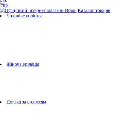
Укр
Каталог товарів
Чоловіче гоління
Бритви
Універсальні тримери
Тримери для бороди
Тримери для тіла
Тримери для носа і вух
Машинки для стрижки
Аксесуари для бритв
Підбір бритвених касет
Жіноча епіляція
Епілятори
Фотоепілятори
Прилади по догляду за обличчям
Жіночі грумери
Жіночі бритви
Аксесуари для епіляторів
Догляд за волоссям
Фен-щітки
випрямлячі для волосся
плойки
Фени
Машинки для стрижки