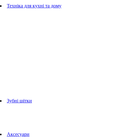
Гребінці
Техніка для кухні та дому
Блендери
ручні блендери
стаціонарні блендери
Кухонні комбайни
Мультипечі
Електрогрилі
Чайники
Соковижималки
Прасувальні системи
праски
Відпарювачі
Міксери
Тостери
Кавоварки
Кавомолки
аксесуари для кухонної техніки
Зубні щітки
Дорослі зубні щітки
Дитячі зубні щітки
Іригатори
Аксесуари для зубних щіток
Технології Oral-B
Aксесуари