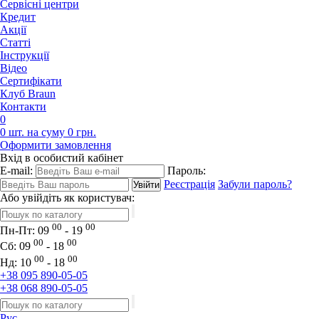
Сервісні центри
Кредит
Акції
Статті
Iнструкції
Відео
Сертифікати
Клуб Braun
Контакти
0
0 шт. на суму 0 грн.
Оформити замовлення
Вхід в особистий кабінет
E-mail:
Пароль:
Реєстрація
Забули пароль?
Або увійдіть як користувач:
00
00
Пн-Пт:
09
- 19
00
00
Сб:
09
- 18
00
00
Нд:
10
- 18
+38 095 890-05-05
+38 068 890-05-05
Рус