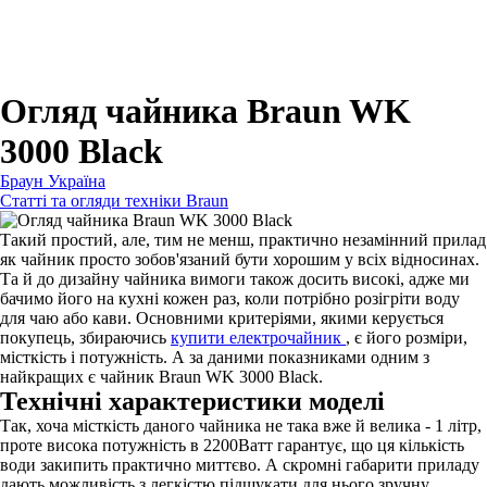
Для зубних щіток
Для бритв
Для епіляторів
Для кухонної техніки
Для прасок та прасувальних систем
Огляд чайника Braun WK
3000 Black
Браун Україна
Статті та огляди техніки Braun
Такий простий, але, тим не менш, практично незамінний прилад
як чайник просто зобов'язаний бути хорошим у всіх відносинах.
Та й до дизайну чайника вимоги також досить високі, адже ми
бачимо його на кухні кожен раз, коли потрібно розігріти воду
для чаю або кави. Основними критеріями, якими керується
покупець, збираючись
купити електрочайник
, є його розміри,
місткість і потужність. А за даними показниками одним з
найкращих є чайник Braun WK 3000 Black.
Технічні характеристики моделі
Так, хоча місткість даного чайника не така вже й велика - 1 літр,
проте висока потужність в 2200Ватт гарантує, що ця кількість
води закипить практично миттєво. А скромні габарити приладу
дають можливість з легкістю підшукати для нього зручну