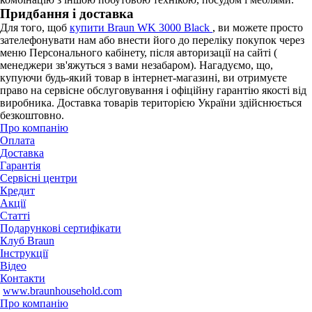
Придбання і доставка
Для того, щоб
купити Braun WK 3000 Black
, ви можете просто
зателефонувати нам або внести його до переліку покупок через
меню Персонального кабінету, після авторизації на сайті (
менеджери зв'яжуться з вами незабаром). Нагадуємо, що,
купуючи будь-який товар в інтернет-магазині, ви отримуєте
право на сервісне обслуговування і офіційну гарантію якості від
виробника. Доставка товарів територією України здійснюється
безкоштовно.
Про компанію
Оплата
Доставка
Гарантія
Сервісні центри
Кредит
Акції
Статті
Подарункові сертифікати
Клуб Braun
Iнструкції
Відео
Контакти
www.braunhousehold.com
Про компанію