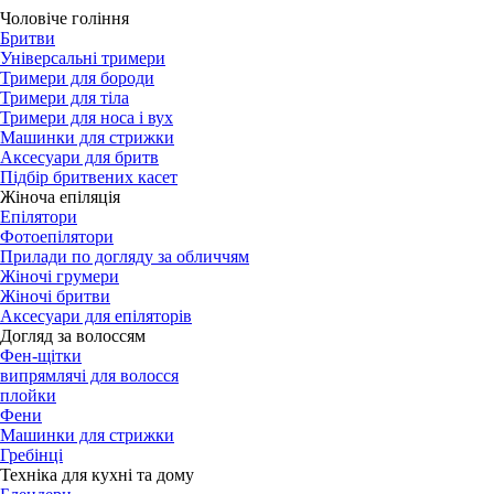
Чоловіче гоління
Бритви
Універсальні тримери
Тримери для бороди
Тримери для тіла
Тримери для носа і вух
Машинки для стрижки
Аксесуари для бритв
Підбір бритвених касет
Жіноча епіляція
Епілятори
Фотоепілятори
Прилади по догляду за обличчям
Жіночі грумери
Жіночі бритви
Аксесуари для епіляторів
Догляд за волоссям
Фен-щітки
випрямлячі для волосся
плойки
Фени
Машинки для стрижки
Гребінці
Техніка для кухні та дому