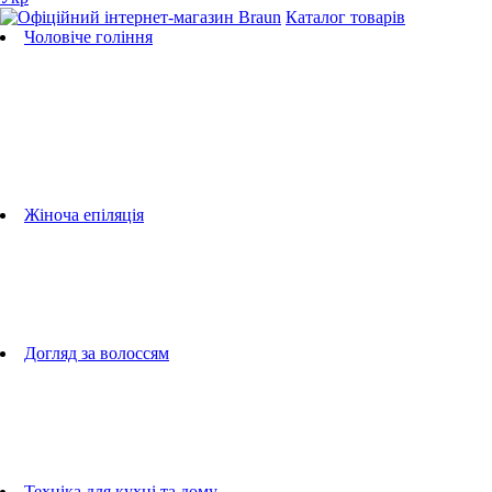
Каталог товарів
Чоловіче гоління
Бритви
Універсальні тримери
Тримери для бороди
Тримери для тіла
Тримери для носа і вух
Машинки для стрижки
Аксесуари для бритв
Підбір бритвених касет
Жіноча епіляція
Епілятори
Фотоепілятори
Прилади по догляду за обличчям
Жіночі грумери
Жіночі бритви
Аксесуари для епіляторів
Догляд за волоссям
Фен-щітки
випрямлячі для волосся
плойки
Фени
Машинки для стрижки
Гребінці
Техніка для кухні та дому