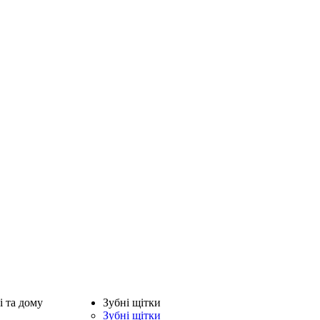
і та дому
Зубні щітки
Зубні щітки