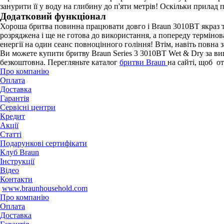
занурити її у воду на глибину до п'яти метрів! Оскільки прила
Додатковий функціонал
Хороша бритва повинна працювати довго і Braun 3010BT якраз т
розряджена і ще не готова до використання, а попереду терміно
енергії на один сеанс повноцінного гоління! Втім, навіть повна 
Ви можете купити бритву Braun Series 3 3010BT Wet & Dry за виг
безкоштовна. Перегляньте каталог
бритви Braun
на сайті, щоб о
Про компанію
Оплата
Доставка
Гарантія
Сервісні центри
Кредит
Акції
Статті
Подарункові сертифікати
Клуб Braun
Iнструкції
Відео
Контакти
www.braunhousehold.com
Про компанію
Оплата
Доставка