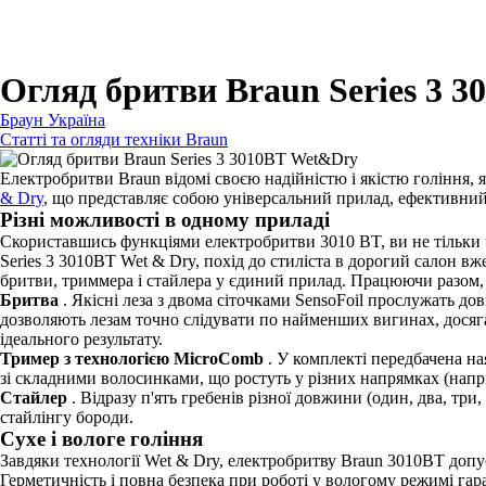
Для бритв
Для епіляторів
Для кухонної техніки
Для прасок та прасувальних систем
Огляд бритви Braun Series 3 
Браун Україна
Статті та огляди техніки Braun
Електробритви Braun відомі своєю надійністю і якістю гоління,
& Dry
, що представляє собою універсальний прилад, ефективний я
Різні можливості в одному приладі
Скориставшись функціями електробритви 3010 BT, ви не тільки 
Series 3 3010BT Wet & Dry, похід до стиліста в дорогий салон вж
бритви, триммера і стайлера у єдиний прилад. Працюючи разом
Бритва
. Якісні леза з двома сіточками SensoFoil прослужать д
дозволяють лезам точно слідувати по найменших вигинах, досяг
ідеального результату.
Тример з технологією MicroComb
. У комплекті передбачена н
зі складними волосинками, що ростуть у різних напрямках (напри
Стайлер
. Відразу п'ять гребенів різної довжини (один, два, тр
стайлінгу бороди.
Сухе і вологе гоління
Завдяки технології Wet & Dry, електробритву Braun 3010BT допуск
Герметичність і повна безпека при роботі у вологому режимі га