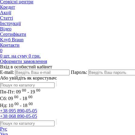
Сервісні центри
Кредит
Акції
Статті
Iнструкції
Відео
Сертифікати
Клуб Braun
Контакти
0
0 шт. на суму 0 грн.
Оформити замовлення
Вхід в особистий кабінет
E-mail:
Пароль:
Або увійдіть як користувач:
00
00
Пн-Пт:
09
- 19
00
00
Сб:
09
- 18
00
00
Нд:
10
- 18
+38 095 890-05-05
+38 068 890-05-05
Рус
Укр