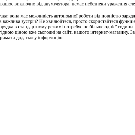
д працює виключно від акумулятора, немає небезпеки ураження е
ака: вона має можливість автономної роботи від повністю заряд
ва важлива зустріч? Не хвилюйтеся, просто скористайтеся функці
зарядка в стандартному режимі потребує не більше однієї години.
ідною ціною вже сьогодні на сайті нашого інтернет-магазину. Зве
тримати додаткову інформацію.