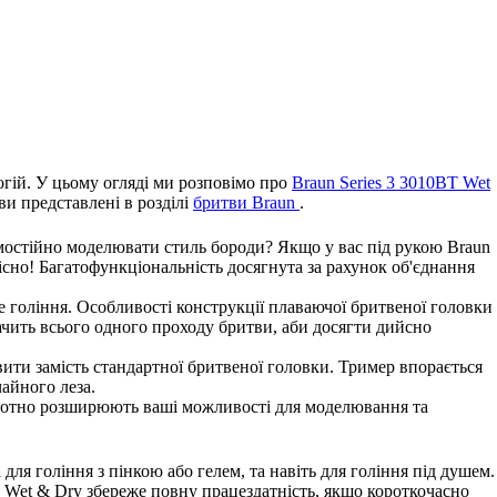
огій. У цьому огляді ми розповімо про
Braun Series 3 3010BT Wet
ви представлені в розділі
бритви Braun
.
мостійно моделювати стиль бороди? Якщо у вас під рукою Braun
кісно! Багатофункціональність досягнута за рахунок об'єднання
ге гоління. Особливості конструкції плаваючої бритвеної головки
ачить всього одного проходу бритви, аби досягти дийсно
ити замість стандартної бритвеної головки. Тример впорається
айного леза.
а істотно розширюють ваші можливості для моделювання та
для гоління з пінкою або гелем, та навіть для гоління під душем.
T Wet & Dry збереже повну працездатність, якщо короткочасно