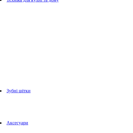
Блендери
ручні блендери
стаціонарні блендери
Кухонні комбайни
Мультипечі
Електрогрилі
Чайники
Соковижималки
Прасувальні системи
праски
Відпарювачі
Міксери
Тостери
Кавоварки
Кавомолки
аксесуари для кухонної техніки
Зубні щітки
Дорослі зубні щітки
Дитячі зубні щітки
Іригатори
Аксесуари для зубних щіток
Технології Oral-B
Aксесуари
Для зубних щіток