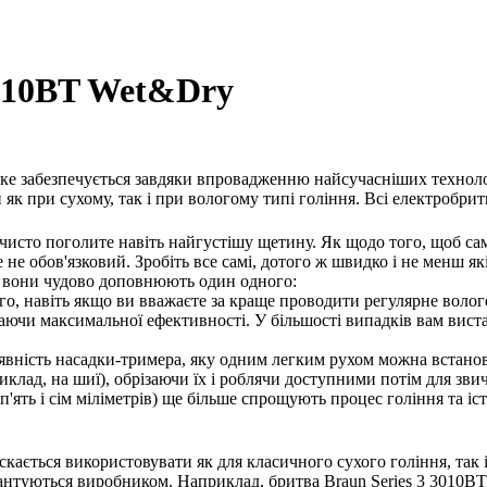
3010BT Wet&Dry
 яке забезпечується завдяки впровадженню найсучасніших технол
к при сухому, так і при вологому типі гоління. Всі електробрит
чисто поголите навіть найгустішу щетину. Як щодо того, щоб са
е не обов'язковий. Зробіть все самі, дотого ж швидко і не менш я
, вони чудово доповнюють один одного:
овго, навіть якщо ви вважаєте за краще проводити регулярне воло
аючи максимальної ефективності. У більшості випадків вам вист
аявність насадки-тримера, яку одним легким рухом можна встанов
клад, на шиї), обрізаючи їх і роблячи доступними потім для звич
и, п'ять і сім міліметрів) ще більше спрощують процес гоління т
ається використовувати як для класичного сухого гоління, так і 
рантуються виробником. Наприклад, бритва Braun Series 3 3010B