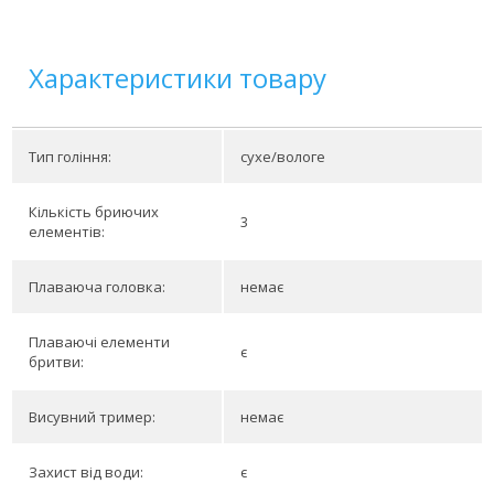
Характеристики товару
Тип гоління:
сухе/вологе
Кількість бриючих
3
елементів:
Плаваюча головка:
немає
Плаваючі елементи
є
бритви:
Висувний тример:
немає
Захист від води:
є