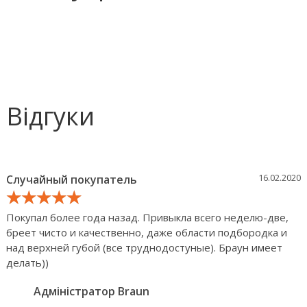
Відгуки
16.02.2020
Случайный покупатель
★★★★★
★★★★★
★★★★★
Покупал более года назад. Привыкла всего неделю-две,
бреет чисто и качественно, даже области подбородка и
над верхней губой (все труднодостуные). Браун имеет
делать))
Адміністратор Braun