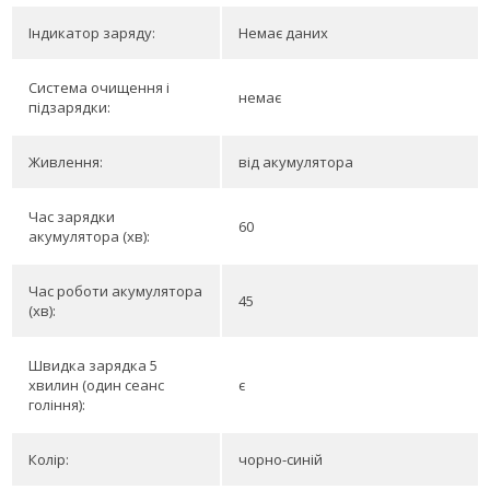
Індикатор заряду:
Немає даних
Система очищення і
немає
підзарядки:
Живлення:
від акумулятора
Час зарядки
60
акумулятора (хв):
Час роботи акумулятора
45
(хв):
Швидка зарядка 5
хвилин (один сеанс
є
гоління):
Колір:
чорно-синій