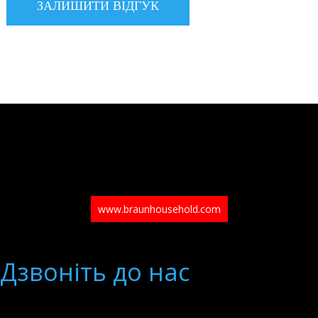
www.braunhousehold.com
Дзвонiть до нас