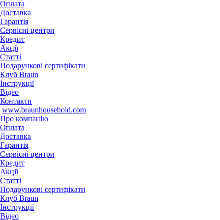
Оплата
Доставка
Гарантія
Сервісні центри
Кредит
Акції
Статті
Подарункові сертифікати
Клуб Braun
Iнструкції
Відео
Контакти
www.braunhousehold.com
Про компанію
Оплата
Доставка
Гарантія
Сервісні центри
Кредит
Акції
Статті
Подарункові сертифікати
Клуб Braun
Iнструкції
Відео