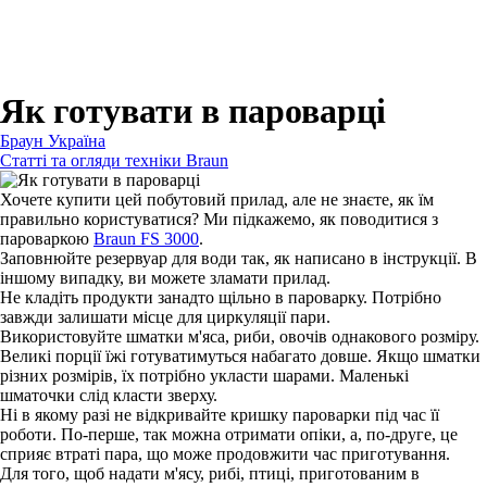
Для зубних щіток
Для бритв
Для епіляторів
Для кухонної техніки
Для прасок та прасувальних систем
Як готувати в пароварці
Браун Україна
Статті та огляди техніки Braun
Хочете купити цей побутовий прилад, але не знаєте, як їм
правильно користуватися? Ми підкажемо, як поводитися з
пароваркою
Braun FS 3000
.
Заповнюйте резервуар для води так, як написано в інструкції. В
іншому випадку, ви можете зламати прилад.
Не кладіть продукти занадто щільно в пароварку. Потрібно
завжди залишати місце для циркуляції пари.
Використовуйте шматки м'яса, риби, овочів однакового розміру.
Великі порції їжі готуватимуться набагато довше. Якщо шматки
різних розмірів, їх потрібно укласти шарами. Маленькі
шматочки слід класти зверху.
Ні в якому разі не відкривайте кришку пароварки під час її
роботи. По-перше, так можна отримати опіки, а, по-друге, це
сприяє втраті пара, що може продовжити час приготування.
Для того, щоб надати м'ясу, рибі, птиці, приготованим в