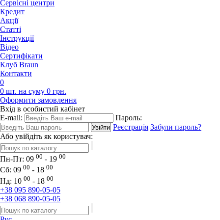
Сервісні центри
Кредит
Акції
Статті
Iнструкції
Відео
Сертифікати
Клуб Braun
Контакти
0
0 шт. на суму 0 грн.
Оформити замовлення
Вхід в особистий кабінет
E-mail:
Пароль:
Реєстрація
Забули пароль?
Або увійдіть як користувач:
00
00
Пн-Пт:
09
- 19
00
00
Сб:
09
- 18
00
00
Нд:
10
- 18
+38 095 890-05-05
+38 068 890-05-05
Рус