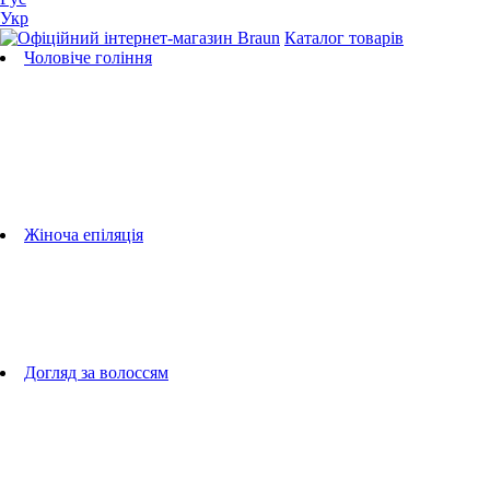
Укр
Каталог товарів
Чоловіче гоління
Бритви
Універсальні тримери
Тримери для бороди
Тримери для тіла
Тримери для носа і вух
Машинки для стрижки
Аксесуари для бритв
Підбір бритвених касет
Жіноча епіляція
Епілятори
Фотоепілятори
Прилади по догляду за обличчям
Жіночі грумери
Жіночі бритви
Аксесуари для епіляторів
Догляд за волоссям
Фен-щітки
випрямлячі для волосся
плойки
Фени
Машинки для стрижки