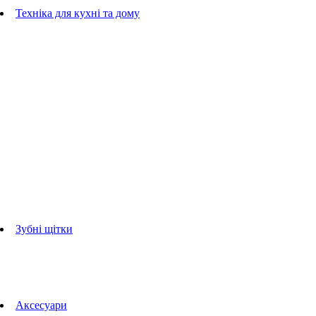
Гребінці
Техніка для кухні та дому
Блендери
ручні блендери
стаціонарні блендери
Кухонні комбайни
Мультипечі
Електрогрилі
Чайники
Соковижималки
Прасувальні системи
праски
Відпарювачі
Міксери
Тостери
Кавоварки
Кавомолки
аксесуари для кухонної техніки
Зубні щітки
Дорослі зубні щітки
Дитячі зубні щітки
Іригатори
Аксесуари для зубних щіток
Технології Oral-B
Aксесуари