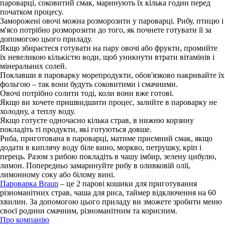
пароварці, соковитий смак, маринують їх кілька годин перед
початком процесу.
Заморожені овочі можна розморозити у пароварці. Рибу, птицю і
м'ясо потрібно розморозити до того, як почнете готувати її за
допомогою цього приладу.
Якщо збираєтеся готувати на пару овочі або фрукти, промийте
їх невеликою кількістю води, щоб уникнути втрати вітамінів і
мінеральних солей.
Поклавши в пароварку морепродукти, обов'язково накривайте їх
фольгою – так вони будуть соковитими і смачними.
Овочі потрібно солити тоді, коли вони вже готові.
Якщо ви хочете пришвидшити процес, залийте в пароварку не
холодну, а теплу воду.
Якщо готуєте одночасно кілька страв, в нижню корзину
покладіть ті продукти, які готуються довше.
Риба, приготована в пароварці, матиме приємний смак, якщо
додати в киплячу воду біле вино, моркво, петрушку, кріп і
перець. Разом з рибою покладіть в чашу імбир, зелену цибулю,
лимон. Попередньо замаринуйте рибу в оливковій олії,
лимонному соку або білому вині.
Пароварка Braun
– це 2 парові кошики для приготування
різноманітних страв, чаша для риса, таймер відключення на 60
хвилин. За допомогою цього приладу ви зможете зробити меню
своєї родини смачним, різноманітним та корисним.
Про компанію