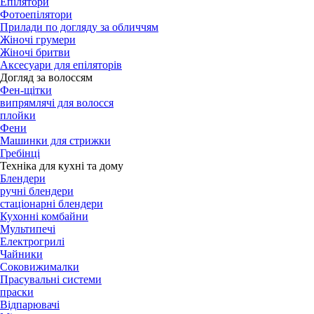
Епілятори
Фотоепілятори
Прилади по догляду за обличчям
Жіночі грумери
Жіночі бритви
Аксесуари для епіляторів
Догляд за волоссям
Фен-щітки
випрямлячі для волосся
плойки
Фени
Машинки для стрижки
Гребінці
Техніка для кухні та дому
Блендери
ручні блендери
стаціонарні блендери
Кухонні комбайни
Мультипечі
Електрогрилі
Чайники
Соковижималки
Прасувальні системи
праски
Відпарювачі