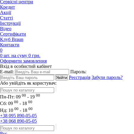
Сервісні центри
Кредит
Акції
Статті
Iнструкції
Відео
Сертифікати
Клуб Braun
Контакти
0
0 шт. на суму 0 грн.
Оформити замовлення
Вхід в особистий кабінет
E-mail:
Пароль:
Реєстрація
Забули пароль?
Або увійдіть як користувач:
00
00
Пн-Пт:
09
- 19
00
00
Сб:
09
- 18
00
00
Нд:
10
- 18
+38 095 890-05-05
+38 068 890-05-05
Рус