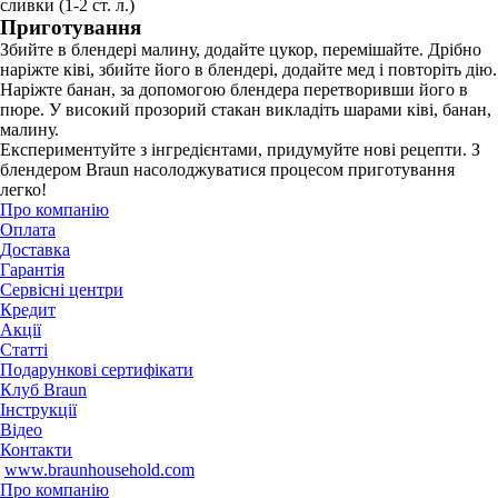
сливки (1-2 ст. л.)
Приготування
Збийте в блендері малину, додайте цукор, перемішайте. Дрібно
наріжте ківі, збийте його в блендері, додайте мед і повторіть дію.
Наріжте банан, за допомогою блендера перетворивши його в
пюре. У високий прозорий стакан викладіть шарами ківі, банан,
малину.
Експериментуйте з інгредієнтами, придумуйте нові рецепти. З
блендером Braun насолоджуватися процесом приготування
легко!
Про компанію
Оплата
Доставка
Гарантія
Сервісні центри
Кредит
Акції
Статті
Подарункові сертифікати
Клуб Braun
Iнструкції
Відео
Контакти
www.braunhousehold.com
Про компанію