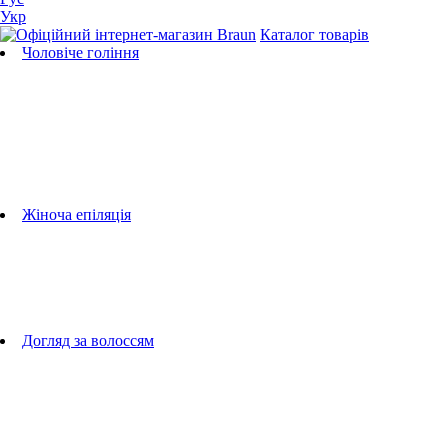
Укр
Каталог товарів
Чоловіче гоління
Бритви
Універсальні тримери
Тримери для бороди
Тримери для тіла
Тримери для носа і вух
Машинки для стрижки
Аксесуари для бритв
Підбір бритвених касет
Жіноча епіляція
Епілятори
Фотоепілятори
Прилади по догляду за обличчям
Жіночі грумери
Жіночі бритви
Аксесуари для епіляторів
Догляд за волоссям
Фен-щітки
випрямлячі для волосся
плойки
Фени
Машинки для стрижки