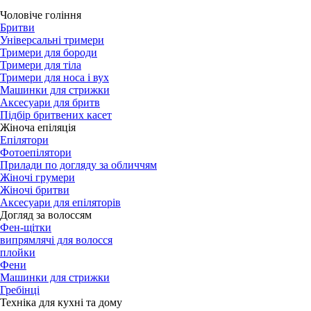
Чоловіче гоління
Бритви
Універсальні тримери
Тримери для бороди
Тримери для тіла
Тримери для носа і вух
Машинки для стрижки
Аксесуари для бритв
Підбір бритвених касет
Жіноча епіляція
Епілятори
Фотоепілятори
Прилади по догляду за обличчям
Жіночі грумери
Жіночі бритви
Аксесуари для епіляторів
Догляд за волоссям
Фен-щітки
випрямлячі для волосся
плойки
Фени
Машинки для стрижки
Гребінці
Техніка для кухні та дому