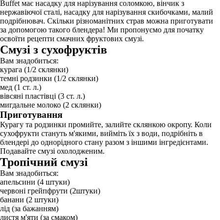
Buffet має насадку для нарізування соломкою, вінчик з
нержавіючої сталі, насадку для нарізування скибочками, малий
подрібнювач. Скільки різноманітних страв можна приготувати
за допомогою такого блендера! Ми пропонуємо для початку
освоїти рецепти смачних фруктових смузі.
Смузі з сухофруктів
Вам знадобиться:
курага (1/2 склянки)
темні родзинки (1/2 склянки)
мед (1 ст. л.)
вівсяні пластівці (3 ст. л.)
мигдальне молоко (2 склянки)
Приготування
Курагу та родзинки промийте, залийте склянкою окропу. Коли
сухофрукти стануть м'якими, вийміть їх з води, подрібніть в
блендері до однорідного стану разом з іншими інгредієнтами.
Подавайте смузі охолодженим.
Тропічний смузі
Вам знадобиться:
апельсини (4 штуки)
червоні грейпфрути (2штуки)
банани (2 штуки)
лід (за бажанням)
листя м'яти (за смаком)