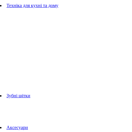
Гребінці
Техніка для кухні та дому
Блендери
ручні блендери
стаціонарні блендери
Кухонні комбайни
Мультипечі
Електрогрилі
Чайники
Соковижималки
Прасувальні системи
праски
Відпарювачі
Міксери
Тостери
Кавоварки
Кавомолки
аксесуари для кухонної техніки
Зубні щітки
Дорослі зубні щітки
Дитячі зубні щітки
Іригатори
Аксесуари для зубних щіток
Технології Oral-B
Aксесуари