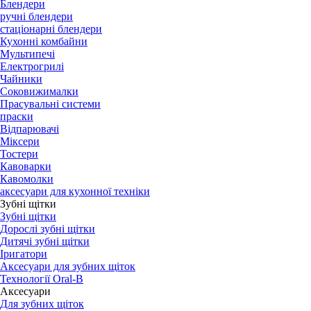
Блендери
ручні блендери
стаціонарні блендери
Кухонні комбайни
Мультипечі
Електрогрилі
Чайники
Соковижималки
Прасувальні системи
праски
Відпарювачі
Міксери
Тостери
Кавоварки
Кавомолки
аксесуари для кухонної техніки
Зубні щітки
Зубні щітки
Дорослі зубні щітки
Дитячі зубні щітки
Іригатори
Аксесуари для зубних щіток
Технології Oral-B
Aксесуари
Для зубних щіток