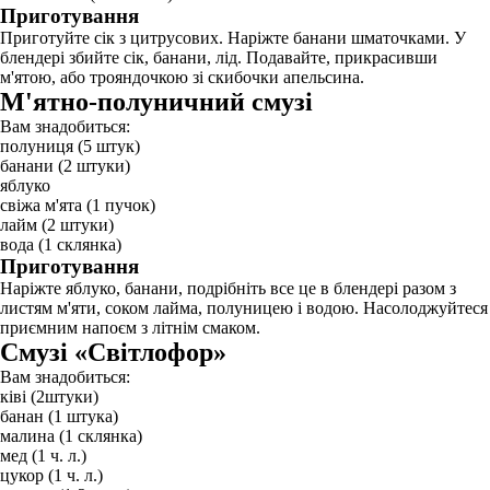
Приготування
Приготуйте сік з цитрусових. Наріжте банани шматочками. У
блендері збийте сік, банани, лід. Подавайте, прикрасивши
м'ятою, або трояндочкою зі скибочки апельсина.
М'ятно-полуничний смузі
Вам знадобиться:
полуниця (5 штук)
банани (2 штуки)
яблуко
свіжа м'ята (1 пучок)
лайм (2 штуки)
вода (1 склянка)
Приготування
Наріжте яблуко, банани, подрібніть все це в блендері разом з
листям м'яти, соком лайма, полуницею і водою. Насолоджуйтеся
приємним напоєм з літнім смаком.
Смузі «Світлофор»
Вам знадобиться:
ківі (2штуки)
банан (1 штука)
малина (1 склянка)
мед (1 ч. л.)
цукор (1 ч. л.)