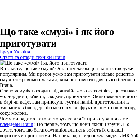
Для зубних щіток
Для бритв
Для епіляторів
Для кухонної техніки
Для прасок та прасувальних систем
Що таке «смузі» і як його
приготувати
Браун Україна
Статті та огляди техніки Braun
Ви знаєте, що таке смузі? Останнім часом цей напій став дуже
популярним. Ми пропонуємо вам приготувати кілька рецептів
смузі з яскравими смаками, використовуючи для цього блендер
Braun.
Слово «смузі» походить від англійського «smoothie», що означає
«однорідний, м'який, гладкий, приємний». Якщо замовите його
в барі чи кафе, вам принесуть густий напій, приготований із
змішаних в блендері або міксері ягід, фруктів і шматочків льоду,
соку, молока.
Чому ми радимо використовувати для їх приготування саме
блендери Braun
? По-перше, тому, що вони якісні і зручні. По-
друге, тому, що багатофункціональність робить їх справді
корисними пристроями. Наприклад, найдорожча модель MR 550