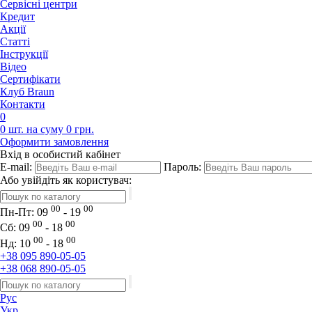
Сервісні центри
Кредит
Акції
Статті
Iнструкції
Відео
Сертифікати
Клуб Braun
Контакти
0
0 шт. на суму 0 грн.
Оформити замовлення
Вхід в особистий кабінет
E-mail:
Пароль:
Або увійдіть як користувач:
00
00
Пн-Пт:
09
- 19
00
00
Сб:
09
- 18
00
00
Нд:
10
- 18
+38 095 890-05-05
+38 068 890-05-05
Рус
Укр