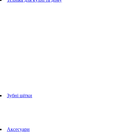
Блендери
ручні блендери
стаціонарні блендери
Кухонні комбайни
Мультипечі
Електрогрилі
Чайники
Соковижималки
Прасувальні системи
праски
Відпарювачі
Міксери
Тостери
Кавоварки
Кавомолки
аксесуари для кухонної техніки
Зубні щітки
Дорослі зубні щітки
Дитячі зубні щітки
Іригатори
Аксесуари для зубних щіток
Технології Oral-B
Aксесуари
Для зубних щіток