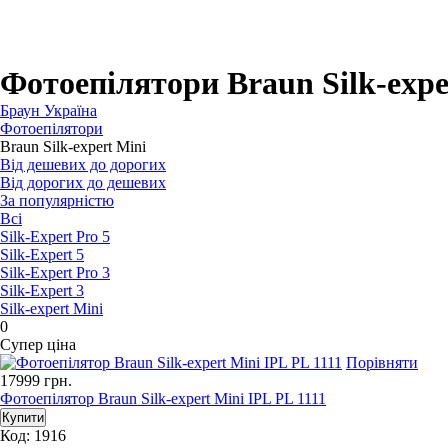
Для бритв
Для епіляторів
Для кухонної техніки
Для прасок та прасувальних систем
Фотоепілятори Braun Silk-expe
Браун Україна
Фотоепілятори
Braun Silk-expert Mini
Від дешевих до дорогих
Від дорогих до дешевих
За популярністю
Всі
Silk-Expert Pro 5
Silk-Expert 5
Silk-Expert Pro 3
Silk-Expert 3
Silk-expert Mini
0
Супер ціна
Порівняти
17999
грн.
Фотоепілятор Braun Silk-expert Mini IPL PL 1111
Код: 1916