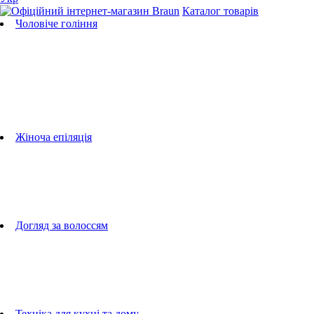
Каталог товарів
Чоловіче гоління
Бритви
Універсальні тримери
Тримери для бороди
Тримери для тіла
Тримери для носа і вух
Машинки для стрижки
Аксесуари для бритв
Підбір бритвених касет
Жіноча епіляція
Епілятори
Фотоепілятори
Прилади по догляду за обличчям
Жіночі грумери
Жіночі бритви
Аксесуари для епіляторів
Догляд за волоссям
Фен-щітки
випрямлячі для волосся
плойки
Фени
Машинки для стрижки
Гребінці
Техніка для кухні та дому