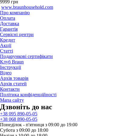
9999
грн
www.braunhousehold.com
Про компанію
Оплата
Доставка
Гарантія
Сервісні центри
Кредит
Акції
Статті
Подарункові сертифікати
Клуб Braun
Iнструкції
Відео
Архів товарів
Архів статей
Контакти
Політика конфіденційності
Мапа сайту
Дзвонiть до нас
+38 095 890-05-05
+38 068 890-05-05
Понеділок - п'ятниця з 09:00 до 19:00
Субота з 09:00 до 18:00
Неділя з 10:00 до 18:00