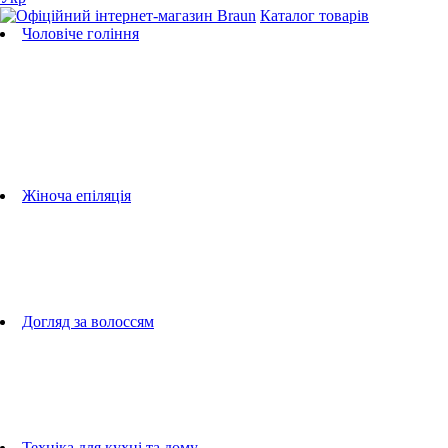
Каталог товарів
Чоловіче гоління
Бритви
Універсальні тримери
Тримери для бороди
Тримери для тіла
Тримери для носа і вух
Машинки для стрижки
Аксесуари для бритв
Підбір бритвених касет
Жіноча епіляція
Епілятори
Фотоепілятори
Прилади по догляду за обличчям
Жіночі грумери
Жіночі бритви
Аксесуари для епіляторів
Догляд за волоссям
Фен-щітки
випрямлячі для волосся
плойки
Фени
Машинки для стрижки
Гребінці
Техніка для кухні та дому