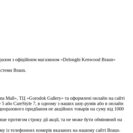
 разом з офіційним магазином «Delonghi Kenwood Braun»
истеми Braun.
na Mall», ТЦ «Gorodok Gallery» та оформлені онлайн на сайті
 5 або CareStyle 7, в одному з наших шоу-румів або в онлайн
дноразового придбання не акційних товарів на суму від 1000
е протягом строку дії акції, та не може бути обміняний на
ому із телефонних номерів вказаних на нашому сайті Braun-