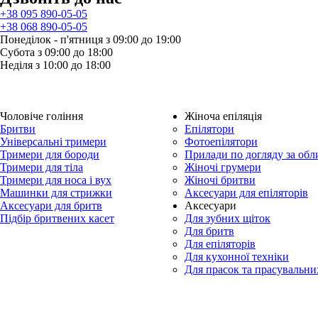
+38 095 890-05-05
+38 068 890-05-05
Понеділок - п'ятниця з 09:00 до 19:00
Субота з 09:00 до 18:00
Неділя з 10:00 до 18:00
Чоловіче гоління
Жіноча епіляція
Бритви
Епілятори
Універсальні тримери
Фотоепілятори
Тримери для бороди
Прилади по догляду за об
Тримери для тіла
Жіночі грумери
Тримери для носа і вух
Жіночі бритви
Машинки для стрижки
Аксесуари для епіляторів
Аксесуари для бритв
Aксесуари
Підбір бритвених касет
Для зубних щіток
Для бритв
Для епіляторів
Для кухонної техніки
Для прасок та прасувальни