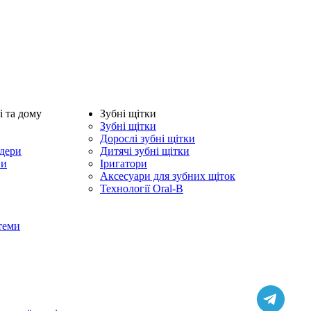
і та дому
Зубні щітки
Зубні щітки
Дорослі зубні щітки
ндери
Дитячі зубні щітки
ни
Іригатори
Аксесуари для зубних щіток
Технології Oral-B
теми