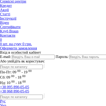
Сервісні центри
Кредит
Акції
Статті
Iнструкції
Відео
Сертифікати
Клуб Braun
Контакти
0
0 шт. на суму 0 грн.
Оформити замовлення
Вхід в особистий кабінет
E-mail:
Пароль:
Або увійдіть як користувач:
00
00
Пн-Пт:
09
- 19
00
00
Сб:
09
- 18
00
00
Нд:
10
- 18
+38 095 890-05-05
+38 068 890-05-05
Рус
Укр