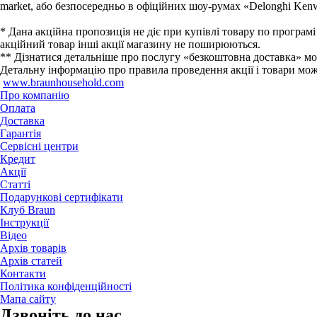
market, або безпосередньо в офіційних шоу-румах «Delonghi Ken
* Дана акційна пропозиція не діє при купівлі товару по програ
акційний товар інші акції магазину не поширюються.
** Дізнатися детальніше про послугу «безкоштовна доставка» мо
Детальну інформацію про правила проведення акції і товари можна
www.braunhousehold.com
Про компанію
Оплата
Доставка
Гарантія
Сервісні центри
Кредит
Акції
Статті
Подарункові сертифікати
Клуб Braun
Iнструкції
Відео
Архів товарів
Архів статей
Контакти
Політика конфіденційності
Мапа сайту
Дзвонiть до нас