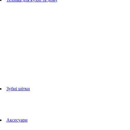
Блендери
ручні блендери
стаціонарні блендери
Кухонні комбайни
Мультипечі
Електрогрилі
Чайники
Соковижималки
Прасувальні системи
праски
Відпарювачі
Міксери
Тостери
Кавоварки
Кавомолки
аксесуари для кухонної техніки
Зубні щітки
Дорослі зубні щітки
Дитячі зубні щітки
Іригатори
Аксесуари для зубних щіток
Технології Oral-B
Aксесуари
Для зубних щіток