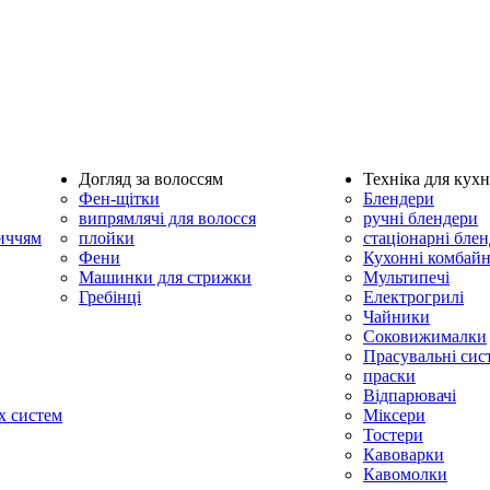
Догляд за волоссям
Техніка для кухн
Фен-щітки
Блендери
випрямлячі для волосся
ручні блендери
личчям
плойки
стаціонарні бле
Фени
Кухонні комбай
Машинки для стрижки
Мультипечі
Гребінці
Електрогрилі
Чайники
Соковижималки
Прасувальні сис
праски
Відпарювачі
х систем
Міксери
Тостери
Кавоварки
Кавомолки