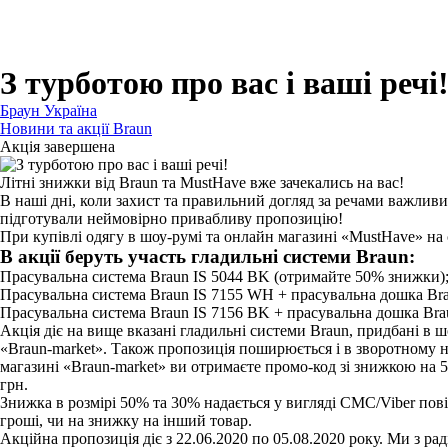
Для бритв
Для епіляторів
Для кухонної техніки
Для прасок та прасувальних систем
З турботою про вас і ваші речі
Браун Україна
Новини та акції Braun
Акція завершена
Літні знижки від Braun та MustHave вже зачекались на вас!
В наші дні, коли захист та правильний догляд за речами важли
підготували неймовірно привабливу пропозицію!
При купівлі одягу в шоу-румі та онлайн магазині «MustHave» на
В акції беруть участь гладильні системи Braun:
Прасувальна система Braun IS 5044 BK (отримайте 50% знижки)
Прасувальна система Braun IS 7155 WH + прасувальна дошка Br
Прасувальна система Braun IS 7156 BK + прасувальна дошка Bra
Акція діє на вище вказані гладильні системи Braun, придбані в 
«Braun-market». Також пропозиція поширюється і в зворотному нап
магазині «Braun-market» ви отримаєте промо-код зі знижкою на 
грн.
Знижка в розмірі 50% та 30% надається у вигляді СМС/Viber пов
гроші, чи на знижку на інший товар.
Акційна пропозиція діє з 22.06.2020 по 05.08.2020 року. Ми з ра