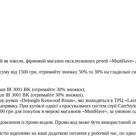
!
вий як ніколи, фірмовий магазин ексклюзивних речей «MustHave»
 суму від 1500 грн, отримайте знижку 50% та 30% на гладильні с
;
aun IB 3001 BK (отримайте 30% знижки);
un IB 3001 BK (отримайте 30% знижки).
шоу-румах «Delonghi Kenwood Braun», які знаходяться в ТРЦ «Lavi
рямку. При купівлі однієї з прасувальних систем серії CareStyle
500 грн для покупок в мережі магазинів «MustHave», за умовою о
ідомлення із промо-кодом. Промо-код може бути використаний лиш
дістю відповімо на ваші додаткові питання у робочий час, по одн