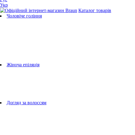
Укр
Каталог товарів
Чоловіче гоління
Бритви
Універсальні тримери
Тримери для бороди
Тримери для тіла
Тримери для носа і вух
Машинки для стрижки
Аксесуари для бритв
Підбір бритвених касет
Жіноча епіляція
Епілятори
Фотоепілятори
Прилади по догляду за обличчям
Жіночі грумери
Жіночі бритви
Аксесуари для епіляторів
Догляд за волоссям
Фен-щітки
випрямлячі для волосся
плойки
Фени
Машинки для стрижки