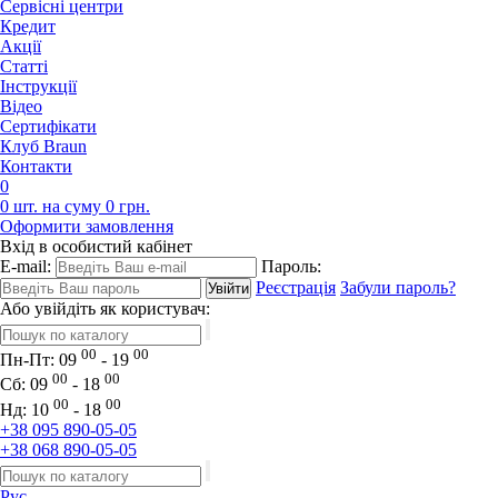
Сервісні центри
Кредит
Акції
Статті
Iнструкції
Відео
Сертифікати
Клуб Braun
Контакти
0
0 шт. на суму 0 грн.
Оформити замовлення
Вхід в особистий кабінет
E-mail:
Пароль:
Реєстрація
Забули пароль?
Або увійдіть як користувач:
00
00
Пн-Пт:
09
- 19
00
00
Сб:
09
- 18
00
00
Нд:
10
- 18
+38 095 890-05-05
+38 068 890-05-05
Рус