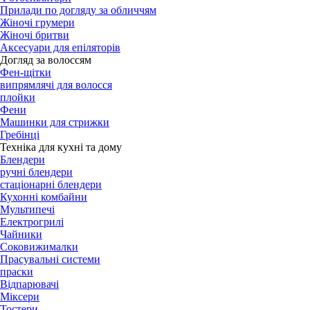
Прилади по догляду за обличчям
Жіночі грумери
Жіночі бритви
Аксесуари для епіляторів
Догляд за волоссям
Фен-щітки
випрямлячі для волосся
плойки
Фени
Машинки для стрижки
Гребінці
Техніка для кухні та дому
Блендери
ручні блендери
стаціонарні блендери
Кухонні комбайни
Мультипечі
Електрогрилі
Чайники
Соковижималки
Прасувальні системи
праски
Відпарювачі
Міксери
Тостери