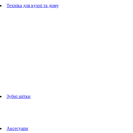
Гребінці
Техніка для кухні та дому
Блендери
ручні блендери
стаціонарні блендери
Кухонні комбайни
Мультипечі
Електрогрилі
Чайники
Соковижималки
Прасувальні системи
праски
Відпарювачі
Міксери
Тостери
Кавоварки
Кавомолки
аксесуари для кухонної техніки
Зубні щітки
Дорослі зубні щітки
Дитячі зубні щітки
Іригатори
Аксесуари для зубних щіток
Технології Oral-B
Aксесуари