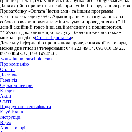
гривню (в т.ч. ПДВ). Кількість подарункового фонду обмежена.
Дана акційна пропозиція не діє при купівлі товару за програмою
Приватбанку «Оплата Частинами» та іншим програмам
«акційного кредиту 0%». Адміністрація магазину залишає за
собою право змінювати терміни та умови проведення акції. На
даний акційний товар інші акції магазину не поширюються.
** Узнати докладніше про послугу «безкоштовна доставка»
можна в розділі «
Оплата і доставка
»
Детальну інформацію про правила проведення акції та товари,
можна дізнатися за телефонами: 044 223-49-14, 095 010-19-22,
097 000-43-37, 093 145-05-62.
www.braunhousehold.com
Про компанію
Оплата
Доставка
Гарантія
Сервісні центри
Кредит
Акції
Статті
Подарункові сертифікати
Клуб Braun
Iнструкції
Відео
Архів товарів