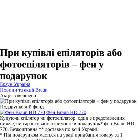
Для зубних щіток
Для бритв
Для епіляторів
Для кухонної техніки
Для прасок та прасувальних систем
При купівлі епіляторів або
фотоепіляторів – фен у
подарунок
Браун Україна
Новини та акції Braun
Акція завершена
Подарунковий фонд
Фен Braun HD 770
Купуючи епілятор чи фотоепілятор, один з представлених
нижче, ви гарантовано отримаєте в подарунок* фен Braun HD
770. Безкоштовна ** доставка по всій Україні!
* Під подарунком мається на увазі придбання товару за 1