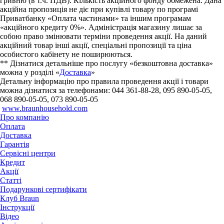
гривню (в т.ч. ПДВ). Кількість акційного фонду обмежена. Дана
акційна пропозиція не діє при купівлі товару по програмі
Приватбанку «Оплата частинами» та іншим програмам
«акційного кредиту 0%». Адміністрація магазину лишає за
собою право змінювати терміни проведення акції. На даний
акційний товар інші акції, спеціальні пропозиції та ціна
особистого кабінету не поширюються.
** Дізнатися детальніше про послугу «безкоштовна доставка»
можна у розділі «
Доставка
»
Детальну інформацію про правила проведення акції і товари
можна дізнатися за телефонами: 044 361-88-28, 095 890-05-05,
068 890-05-05, 073 890-05-05
www.braunhousehold.com
Про компанію
Оплата
Доставка
Гарантія
Сервісні центри
Кредит
Акції
Статті
Подарункові сертифікати
Клуб Braun
Iнструкції
Відео