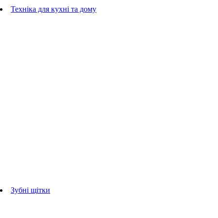
Гребінці
Техніка для кухні та дому
Блендери
ручні блендери
стаціонарні блендери
Кухонні комбайни
Мультипечі
Електрогрилі
Чайники
Соковижималки
Прасувальні системи
праски
Відпарювачі
Міксери
Тостери
Кавоварки
Кавомолки
аксесуари для кухонної техніки
Зубні щітки
Дорослі зубні щітки
Дитячі зубні щітки
Іригатори