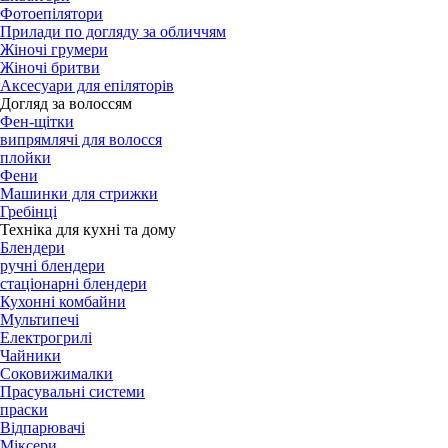
Фотоепілятори
Прилади по догляду за обличчям
Жіночі грумери
Жіночі бритви
Аксесуари для епіляторів
Догляд за волоссям
Фен-щітки
випрямлячі для волосся
плойки
Фени
Машинки для стрижки
Гребінці
Техніка для кухні та дому
Блендери
ручні блендери
стаціонарні блендери
Кухонні комбайни
Мультипечі
Електрогрилі
Чайники
Соковижималки
Прасувальні системи
праски
Відпарювачі
Міксери