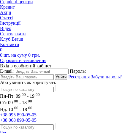
Сервісні центри
Кредит
Акції
Статті
Iнструкції
Відео
Сертифікати
Клуб Braun
Контакти
0
0 шт. на суму 0 грн.
Оформити замовлення
Вхід в особистий кабінет
E-mail:
Пароль:
Реєстрація
Забули пароль?
Або увійдіть як користувач:
00
00
Пн-Пт:
09
- 19
00
00
Сб:
09
- 18
00
00
Нд:
10
- 18
+38 095 890-05-05
+38 068 890-05-05
Рус