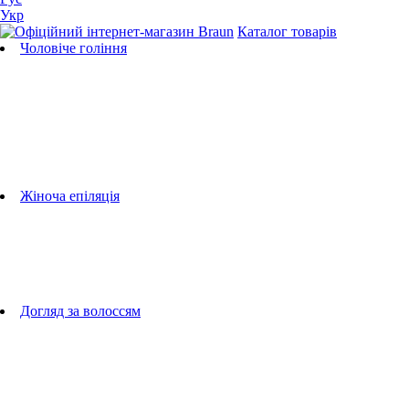
Укр
Каталог товарів
Чоловіче гоління
Бритви
Універсальні тримери
Тримери для бороди
Тримери для тіла
Тримери для носа і вух
Машинки для стрижки
Аксесуари для бритв
Підбір бритвених касет
Жіноча епіляція
Епілятори
Фотоепілятори
Прилади по догляду за обличчям
Жіночі грумери
Жіночі бритви
Аксесуари для епіляторів
Догляд за волоссям
Фен-щітки
випрямлячі для волосся
плойки
Фени
Машинки для стрижки