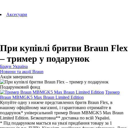
Аксесуари для зубних щіток
Технології Oral-B
Aксесуари
Для зубних щіток
Для бритв
Для епіляторів
Для кухонної техніки
Для прасок та прасувальних систем
При купівлі бритви Braun Flex
– тример у подарунок
Браун Україна
Новини та акції Braun
Акція завершена
Подарунковий фонд
Тример
Braun MBMGK5 Max Braun Limited Edition
Купуйте одну з нижче представлених бритв Braun Flex, в
нашому офіційному магазині, і гарантовано отримайте в
подарунок* універсальний тример Braun MBMGK5 Max Braun
Limited Edition. Безкоштовна** доставка по всій Україні.
* Під подарунком мається на увазі придбання товару за 1