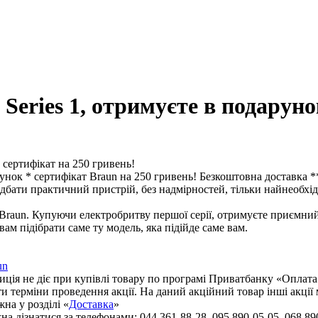
eries 1, отримуєте в подаруно
унок * сертифікат Braun на 250 гривень! Безкоштовна доставка **
идбати практичний пристрій, без надмірностей, тільки найнеобхід
Braun. Купуючи електробритву першої серії, отримуєте приємний
ам підібрати саме ту модель, яка підійде саме вам.
un
иція не діє при купівлі товару по програмі Приватбанку «Оплат
ти терміни проведення акції. На даний акційний товар інші акці
на у розділі «
Доставка
»
 дізнатися за телефонами: 044 361-88-28, 095 890-05-05, 068 890