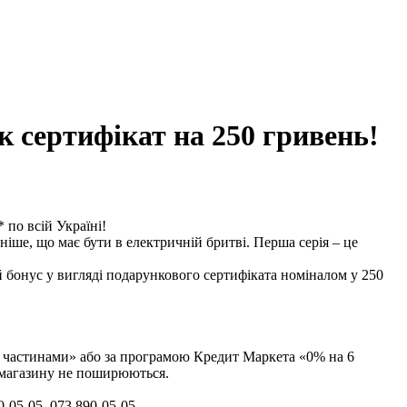
к сертифікат на 250 гривень!
 по всій Україні!
ніше, що має бути в електричній бритві. Перша серія – це
 бонус у вигляді подарункового сертифіката номіналом у 250
а частинами» або за програмою Кредит Маркета «0% на 6
ї магазину не поширюються.
-05-05, 073 890-05-05