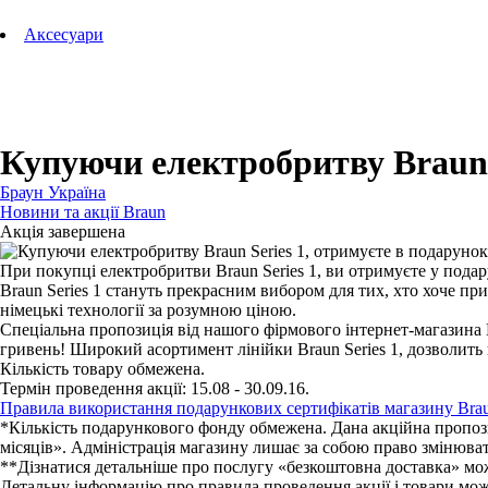
Технології Oral-B
Aксесуари
Для зубних щіток
Для бритв
Для епіляторів
Для кухонної техніки
Для прасок та прасувальних систем
Купуючи електробритву Braun S
Браун Україна
Новини та акції Braun
Акція завершена
При покупці електробритви Braun Series 1, ви отримуєте у подар
Braun Series 1 стануть прекрасним вибором для тих, хто хоче пр
німецькі технології за розумною ціною.
Спеціальна пропозиція від нашого фірмового інтернет-магазина 
гривень! Широкий асортимент лінійки Braun Series 1, дозволить в
Кількість товару обмежена.
Термін проведення акції: 15.08 - 30.09.16.
Правила використання подарункових сертифікатів магазину Bra
*Кількість подарункового фонду обмежена. Дана акційна пропоз
місяців». Адміністрація магазину лишає за собою право змінюва
**Дізнатися детальніше про послугу «безкоштовна доставка» мож
Детальну інформацію про правила проведення акції і товари можна