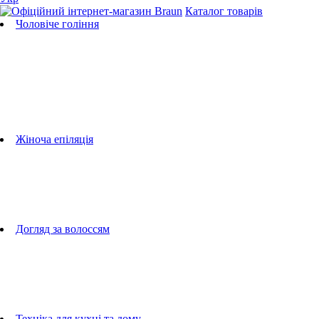
Каталог товарів
Чоловіче гоління
Бритви
Універсальні тримери
Тримери для бороди
Тримери для тіла
Тримери для носа і вух
Машинки для стрижки
Аксесуари для бритв
Підбір бритвених касет
Жіноча епіляція
Епілятори
Фотоепілятори
Прилади по догляду за обличчям
Жіночі грумери
Жіночі бритви
Аксесуари для епіляторів
Догляд за волоссям
Фен-щітки
випрямлячі для волосся
плойки
Фени
Машинки для стрижки
Гребінці
Техніка для кухні та дому