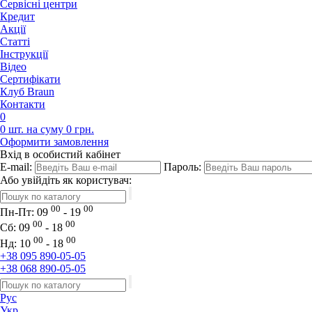
Сервісні центри
Кредит
Акції
Статті
Iнструкції
Відео
Сертифікати
Клуб Braun
Контакти
0
0 шт. на суму 0 грн.
Оформити замовлення
Вхід в особистий кабінет
E-mail:
Пароль:
Або увійдіть як користувач:
00
00
Пн-Пт:
09
- 19
00
00
Сб:
09
- 18
00
00
Нд:
10
- 18
+38 095 890-05-05
+38 068 890-05-05
Рус
Укр