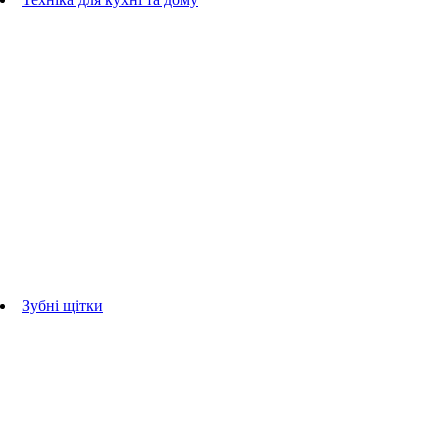
Блендери
ручні блендери
стаціонарні блендери
Кухонні комбайни
Мультипечі
Електрогрилі
Чайники
Соковижималки
Прасувальні системи
праски
Відпарювачі
Міксери
Тостери
Кавоварки
Кавомолки
аксесуари для кухонної техніки
Зубні щітки
Дорослі зубні щітки
Дитячі зубні щітки
Іригатори
Аксесуари для зубних щіток