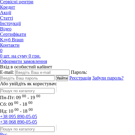
Сервісні центри
Кредит
Акції
Статті
Iнструкції
Відео
Сертифікати
Клуб Braun
Контакти
0
0 шт. на суму 0 грн.
Оформити замовлення
Вхід в особистий кабінет
E-mail:
Пароль:
Реєстрація
Забули пароль?
Або увійдіть як користувач:
00
00
Пн-Пт:
09
- 19
00
00
Сб:
09
- 18
00
00
Нд:
10
- 18
+38 095 890-05-05
+38 068 890-05-05
Рус