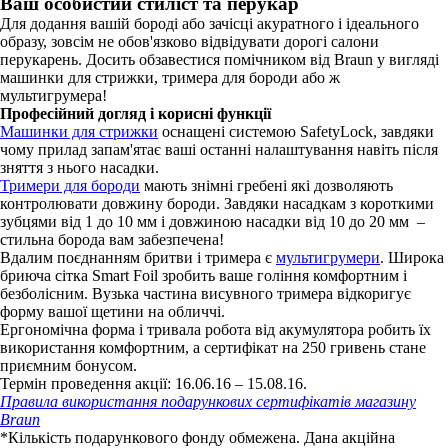
Ваш особистий стиліст та перукар
Для додання вашій бороді або зачісці акуратного і ідеального
образу, зовсім не обов'язково відвідувати дорогі салони
перукарень. Досить обзавестися помічником від Braun у вигляді
машинки для стрижки, тримера для бороди або ж
мультигрумера!
Професійний догляд і корисні функції
Машинки для стрижки
оснащені системою SafetyLock, завдяки
чому прилад запам'ятає ваші останні налаштування навіть після
зняття з нього насадки.
Тримери для бороди
мають знімні гребені які дозволяють
контролювати довжину бороди. Завдяки насадкам з короткими
зубцями від 1 до 10 мм і довжиною насадки від 10 до 20 мм –
стильна борода вам забезпечена!
Вдалим поєднанням бритви і тримера є
мультигрумери
. Широка
бриюча сітка Smart Foil зробить ваше гоління комфортним і
безболісним. Вузька частина висувного тримера відкоригує
форму вашої щетини на обличчі.
Ергономічна форма і тривала робота від акумулятора робить їх
використання комфортним, а сертифікат на 250 гривень стане
приємним бонусом.
Термін проведення акції: 16.06.16 – 15.08.16.
Правила використання подарункових сертифікатів магазину
Braun
*Кількість подарункового фонду обмежена. Дана акційна