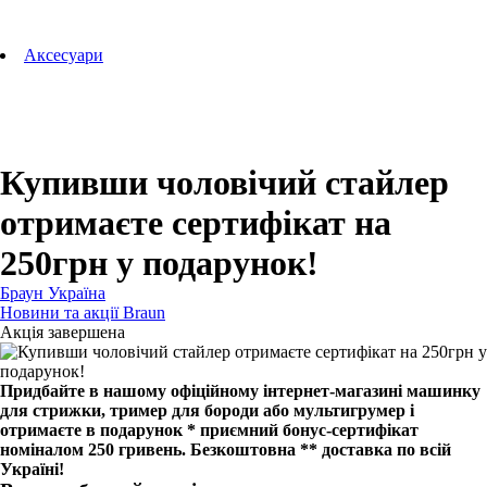
Аксесуари для зубних щіток
Технології Oral-B
Aксесуари
Для зубних щіток
Для бритв
Для епіляторів
Для кухонної техніки
Для прасок та прасувальних систем
Купивши чоловічий стайлер
отримаєте сертифікат на
250грн у подарунок!
Браун Україна
Новини та акції Braun
Акція завершена
Придбайте в нашому офіційному інтернет-магазині машинку
для стрижки, тример для бороди або мультигрумер і
отримаєте в подарунок * приємний бонус-сертифікат
номіналом 250 гривень. Безкоштовна ** доставка по всій
Україні!