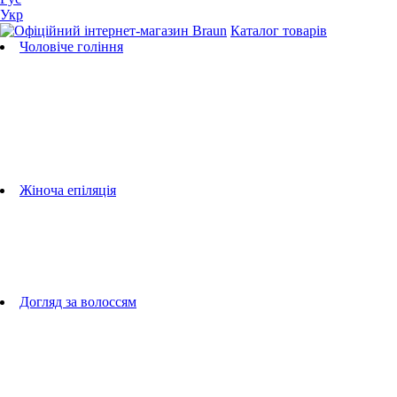
Укр
Каталог товарів
Чоловіче гоління
Бритви
Універсальні тримери
Тримери для бороди
Тримери для тіла
Тримери для носа і вух
Машинки для стрижки
Аксесуари для бритв
Підбір бритвених касет
Жіноча епіляція
Епілятори
Фотоепілятори
Прилади по догляду за обличчям
Жіночі грумери
Жіночі бритви
Аксесуари для епіляторів
Догляд за волоссям
Фен-щітки
випрямлячі для волосся
плойки
Фени
Машинки для стрижки