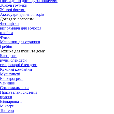
Прилади по догляду за обличчям
Жіночі грумери
Жіночі бритви
Аксесуари для епіляторів
Догляд за волоссям
Фен-щітки
випрямлячі для волосся
плойки
Фени
Машинки для стрижки
Гребінці
Техніка для кухні та дому
Блендери
ручні блендери
стаціонарні блендери
Кухонні комбайни
Мультипечі
Електрогрилі
Чайники
Соковижималки
Прасувальні системи
праски
Відпарювачі
Міксери
Тостери