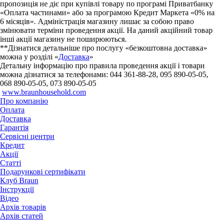
пропозиція не діє при купівлі товару по програмі Приватбанку
«Оплата частинами» або за програмою Кредит Маркета «0% на
6 місяців». Адміністрація магазину лишає за собою право
змінювати терміни проведення акції. На даний акційний товар
інші акції магазину не поширюються.
**Дізнатися детальніше про послугу «безкоштовна доставка»
можна у розділі «
Доставка
»
Детальну інформацію про правила проведення акції і товари
можна дізнатися за телефонами: 044 361-88-28, 095 890-05-05,
068 890-05-05, 073 890-05-05
www.braunhousehold.com
Про компанію
Оплата
Доставка
Гарантія
Сервісні центри
Кредит
Акції
Статті
Подарункові сертифікати
Клуб Braun
Iнструкції
Відео
Архів товарів
Архів статей