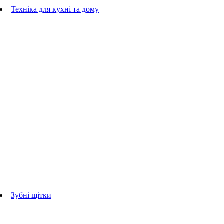
Гребінці
Техніка для кухні та дому
Блендери
ручні блендери
стаціонарні блендери
Кухонні комбайни
Мультипечі
Електрогрилі
Чайники
Соковижималки
Прасувальні системи
праски
Відпарювачі
Міксери
Тостери
Кавоварки
Кавомолки
аксесуари для кухонної техніки
Зубні щітки
Дорослі зубні щітки
Дитячі зубні щітки
Іригатори