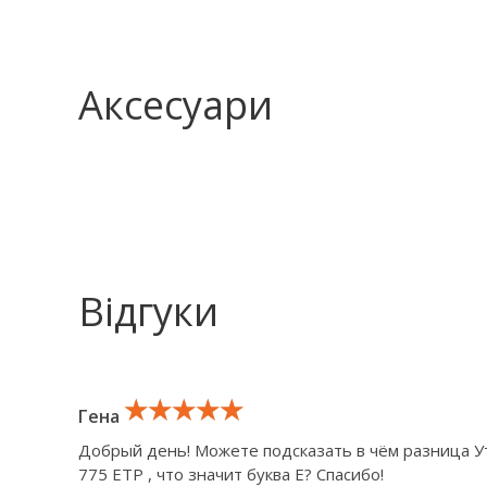
Аксесуари
Відгуки
★★★★★
★★★★★
★★★★★
Гена
Добрый день! Можете подсказать в чём разница Ут
775 ETP , что значит буква E? Спасибо!