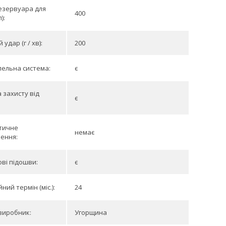
езервуара для
400
):
удар (г / хв):
200
ельна система:
є
 захисту від
є
тичне
немає
ення:
ві підошви:
є
ний термін (міс.):
24
виробник:
Угорщина