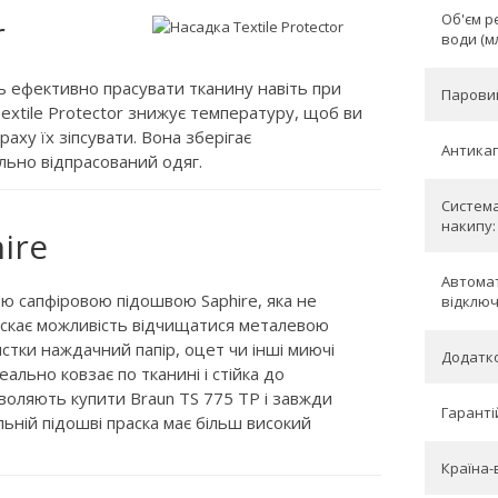
Об'єм р
r
води (мл
ь ефективно прасувати тканину навіть при
Паровий 
Textile Protector знижує температуру, щоб ви
ху їх зіпсувати. Вона зберігає
Антикап
льно відпрасований одяг.
Система
накипу:
ire
Автома
ою сапфіровою підошвою Saphire, яка не
відключ
опускає можливість відчищатися металевою
стки наждачний папір, оцет чи інші миючі
Додатко
еально ковзає по тканині і стійка до
зволяють купити Braun TS 775 TP і завжди
Гарантій
ьній підошві праска має більш високий
Країна-