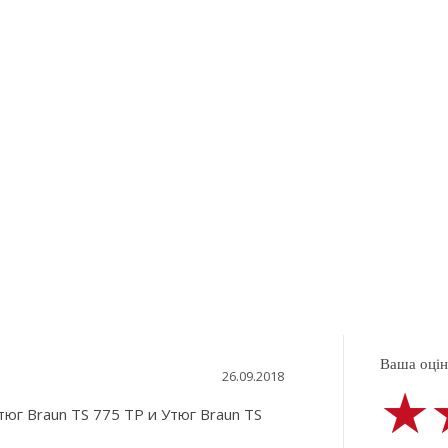
Ваша оцінк
26.09.2018
★
★
★
юг Braun TS 775 TP и Утюг Braun TS