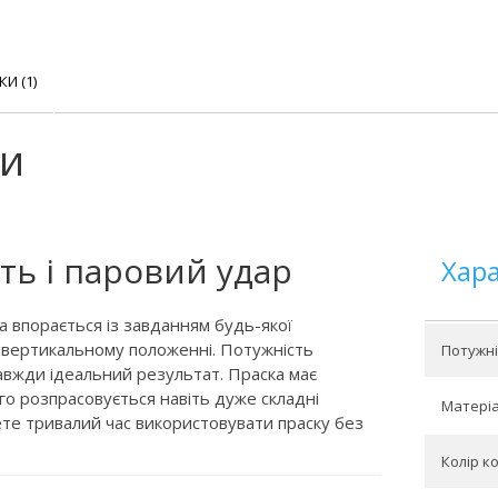
КИ (1)
ки
ть і паровий удар
Хар
а впорається із завданням будь-якої
у вертикальному положенні. Потужність
Потужніс
авжди ідеальний результат. Праска має
ого розпрасовується навіть дуже складні
Матеріа
ете тривалий час використовувати праску без
Колір к