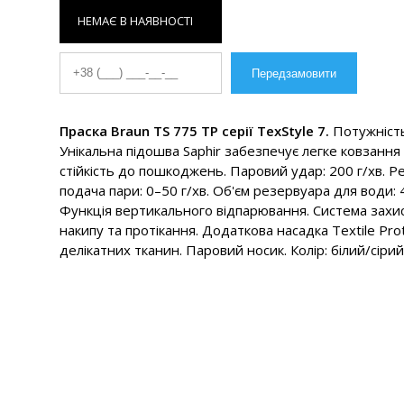
НЕМАЄ В НАЯВНОСТІ
Праска Braun TS 775 TP серії TexStyle 7.
Потужність
Унікальна підошва Saphir забезпечує легке ковзання
стійкість до пошкоджень. Паровий удар: 200 г/хв. Р
подача пари: 0–50 г/хв. Об'єм резервуара для води: 
Функція вертикального відпарювання. Система захис
накипу та протікання. Додаткова насадка Textile Pro
делікатних тканин. Паровий носик. Колір: білий/сірий