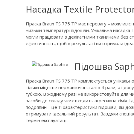
Насадка Textile Protecto
Праска Braun TS 775 TP має перевагу – можливіст
низькій температурі підошви. Унікальна насадка 
могли працювати з делікатними тканинами без стра
ефективність, щоб в результаті ви отримали ідеа
Підошва Saph
Праска Braun TS 775 TP комплектується унікальн
тільки міцніше нержавіючої сталі в 4 рази, а і д
губкою. В жодному разі не використовуйте для чи
засоби до складу яких входить агресивна хімія. Ід
подряпин – це ті характеристики підошви, які до
отримувати ідеальний результат. Завдяки спеціал
термін експлуатації.