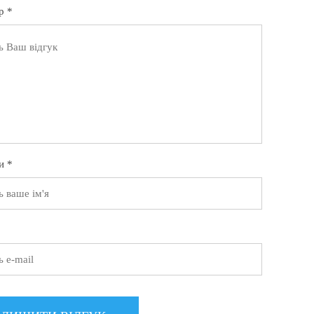
р *
и *