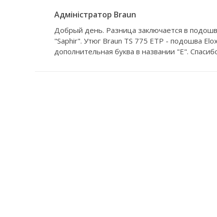
Адміністратор Braun
Добрый день. Разница заключается в подошве
"Saphir". Утюг Braun TS 775 ETP - подошва Elo
дополнительная буква в названии "E". Спасиб