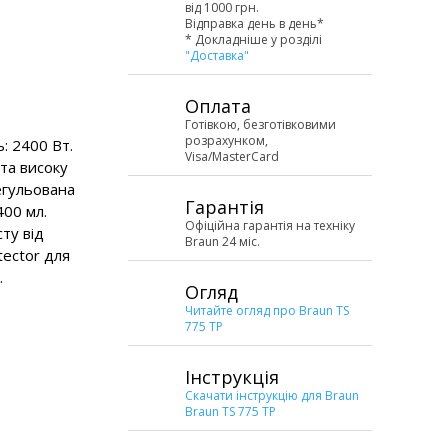
від 1000 грн.
Відправка день в день*
* Докладніше у розділі
"Доставка"
Оплата
Готівкою, безготівковими
розрахунком,
: 2400 Вт.
Visa/MasterCard
 та високу
егульована
Гарантія
400 мл.
Офіційна гарантія на техніку
ту від
Braun 24 міс.
tector для
.
Огляд
Читайте огляд про Braun TS
775 TP
Інструкція
Скачати інструкцію для Braun
Braun TS 775 TP