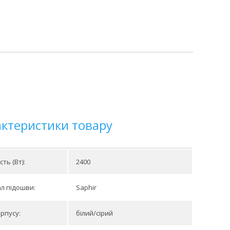
актеристики товару
ть (Вт):
2400
л підошви:
Saphir
орпусу:
білий/сірий