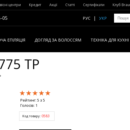
вісні центри
Кредит
Акції
Статті
Сертифікати
Клуб Brau
5-05
РУС
УКР
ЧА ЕПІЛЯЦІЯ
ДОГЛЯД ЗА ВОЛОССЯМ
ТЕХНІКА ДЛЯ КУХН
775 TP
P
★★★★★
★★★★★
★★★★★
Рейтинг:
5
з
5
Голосів:
1
0583
Код товару: