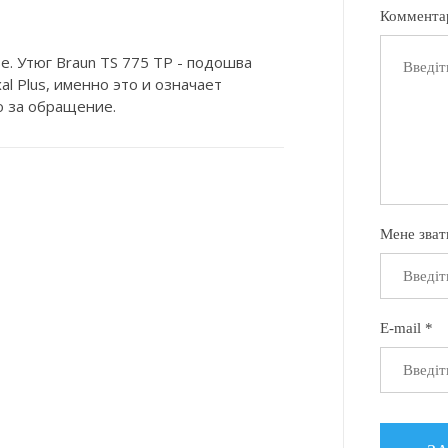
Коммента
. Утюг Braun TS 775 TP - подошва
xal Plus, именно это и означает
о за обращение.
Мене зват
E-mail *