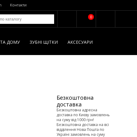
n
Контакти
0
І ТА ДОМУ
ЗУБНІ ЩІТКИ
AКСЕСУАРИ
Безкоштовна
доставка
Безкоштовна адресна
доставка по Києву замовлень
на суму від 1000 грн!
Безкоштовна доставка на всі
відділення Нова Пошта по
Україні замовлень на суму