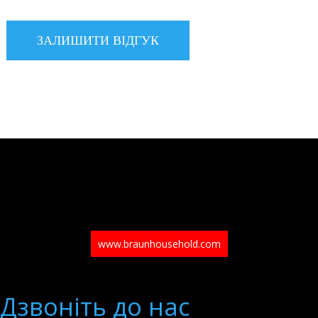
www.braunhousehold.com
Дзвонiть до нас