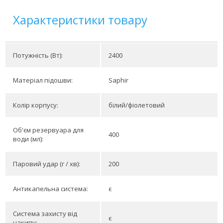
Характеристики товару
Потужність (Вт):
2400
Матеріал підошви:
Saphir
Колір корпусу:
білий/фіолетовий
Об'єм резервуара для
400
води (мл):
Паровий удар (г / хв):
200
Антикапельна система:
є
Система захисту від
є
накипу: