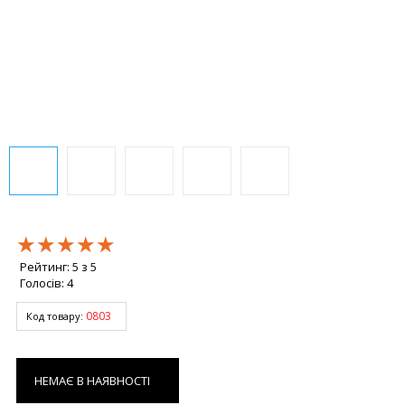
★★★★★
★★★★★
★★★★★
Рейтинг:
5
з
5
Голосів:
4
0803
Код товару:
НЕМАЄ В НАЯВНОСТІ