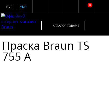
0
РУС
УКР
КАТАЛОГ ТОВАРІВ
Праска Braun TS
755 A