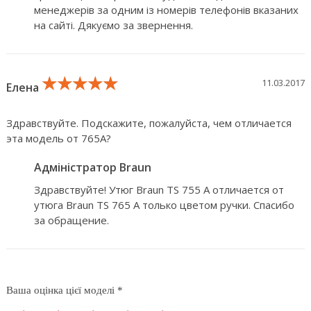
менеджерів за одним із номерів телефонів вказаних
на сайті. Дякуємо за звернення.
★★★★★
★★★★★
★★★★★
11.03.2017
Елена
Здравствуйте. Подскажите, пожалуйста, чем отличается
эта модель от 765А?
Адміністратор Braun
Здравствуйте! Утюг Braun TS 755 A отличается от
утюга Braun TS 765 A только цветом ручки. Спасибо
за обращение.
Ваша оцінка цієї моделі *