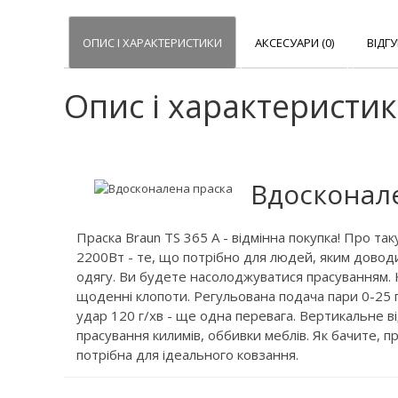
ОПИС І ХАРАКТЕРИСТИКИ
АКСЕСУАРИ (0)
ВІДГУ
Опис і характеристи
Вдосконал
Праска Braun TS 365 A - відмінна покупка! Про та
2200Вт - те, що потрібно для людей, яким довод
одягу. Ви будете насолоджуватися прасуванням. К
щоденні клопоти. Регульована подача пари 0-25 
удар 120 г/хв - ще одна перевага. Вертикальне 
прасування килимів, оббивки меблів. Як бачите, п
потрібна для ідеального ковзання.