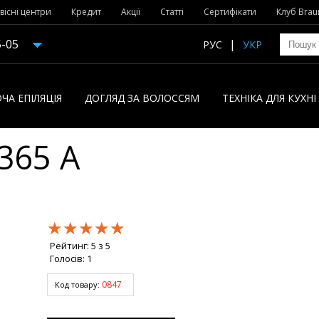
вісні центри
Кредит
Акції
Статті
Сертифікати
Клуб Brau
5-05
РУС
УКР
ЧА ЕПІЛЯЦІЯ
ДОГЛЯД ЗА ВОЛОССЯМ
ТЕХНІКА ДЛЯ КУХН
365 A
★★★★★
★★★★★
★★★★★
Рейтинг:
5
з
5
Голосів:
1
0847
Код товару: