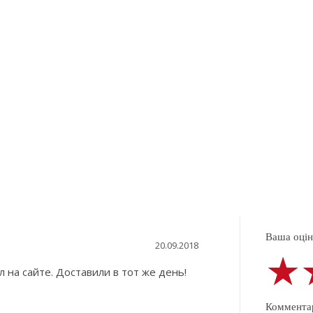
Ваша оцінк
20.09.2018
★
★
★
 на сайте. Доставили в тот же день!
Коммента