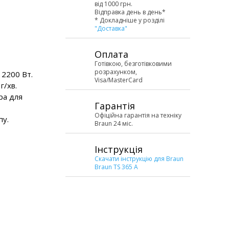
від 1000 грн.
Відправка день в день*
* Докладніше у розділі
"Доставка"
Оплата
Готівкою, безготівковими
розрахунком,
 2200 Вт.
Visa/MasterCard
г/хв.
ра для
Гарантія
Офіційна гарантія на техніку
пу.
Braun 24 міс.
Інструкція
Скачати інструкцію для Braun
Braun TS 365 A