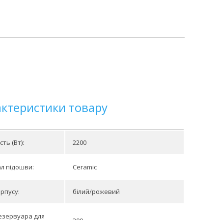
актеристики товару
ть (Вт):
2200
л підошви:
Ceramic
орпусу:
білий/рожевий
езервуара для