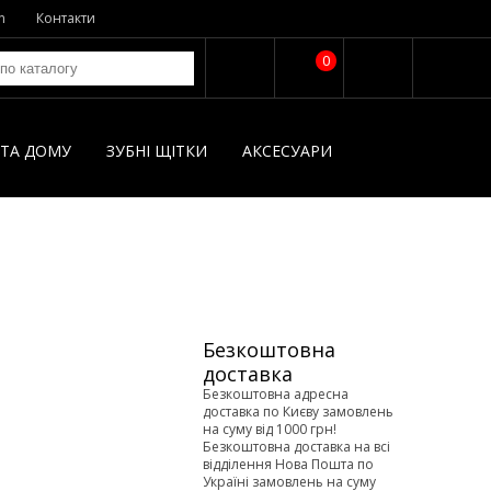
n
Контакти
0
І ТА ДОМУ
ЗУБНІ ЩІТКИ
AКСЕСУАРИ
Безкоштовна
доставка
Безкоштовна адресна
доставка по Києву замовлень
на суму від 1000 грн!
Безкоштовна доставка на всі
відділення Нова Пошта по
Україні замовлень на суму