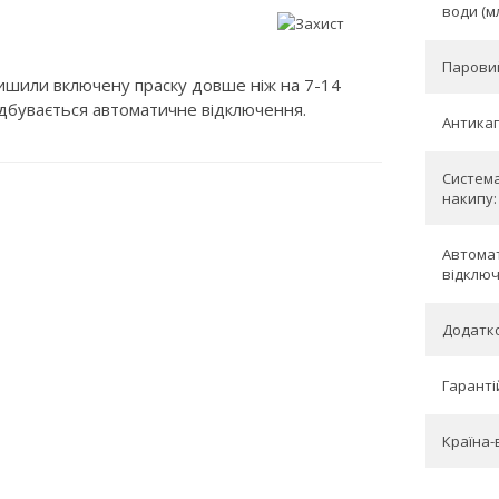
води (мл
Паровий 
лишили включену праску довше ніж на 7-14
ідбувається автоматичне відключення.
Антикап
Система
накипу:
Автома
відключ
Додатко
Гарантій
Країна-