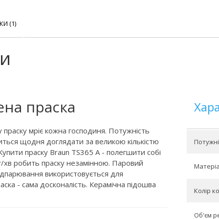
КИ (1)
ки
ена праска
Хар
ку праску мріє кожна господиня. Потужність
иться щодня доглядати за великою кількістю
Потужніс
упити праску Braun TS365 A - полегшити собі
г/хв робить праску незамінною. Паровий
Матеріа
відпарювання використовується для
раска - сама досконалість. Керамічна підошва
Колір к
Об'єм р