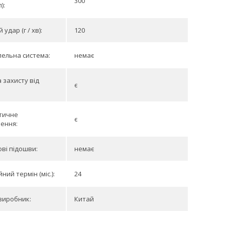
300
):
удар (г / хв):
120
ельна система:
немає
 захисту від
є
тичне
є
ення:
ві підошви:
немає
ний термін (міс.):
24
виробник:
Китай