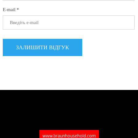
E-mail *
www.braunhousehold.com