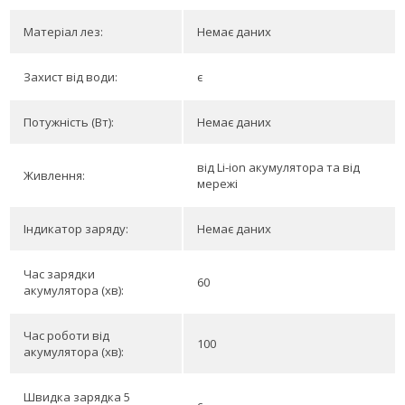
Матеріал лез:
Немає даних
Захист від води:
є
Потужність (Вт):
Немає даних
від Li-ion акумулятора та від
Живлення:
мережі
Індикатор заряду:
Немає даних
Час зарядки
60
акумулятора (хв):
Час роботи від
100
акумулятора (хв):
Швидка зарядка 5