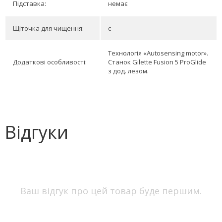
Підставка:
немає
Щіточка для чищення:
є
Технологія «Autosensing motor».
Додаткові особливості:
Станок Gilette Fusion 5 ProGlіde
з дод. лезом.
Відгуки
Ваш відгук про цей товар буде першим.